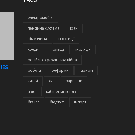
електромобілі
пенсійна система
іран
німеччина
інвестиції
кредит
польща
інфляція
російсько-українська війна
IES
робота
реформи
тарифи
китай
київ
зарплати
авто
кабінет міністрів
бізнес
бюджет
імпорт