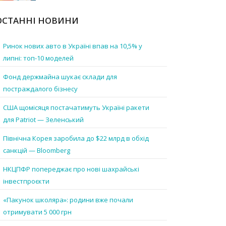
ОСТАННІ НОВИНИ
Ринок нових авто в Україні впав на 10,5% у
липні: топ-10 моделей
Фонд держмайна шукає склади для
постраждалого бізнесу
США щомісяця постачатимуть Україні ракети
для Patriot — Зеленський
Північна Корея заробила до $22 млрд в обхід
санкцій — Bloomberg
НКЦПФР попереджає про нові шахрайські
інвестпроєкти
«Пакунок школяра»: родини вже почали
отримувати 5 000 грн