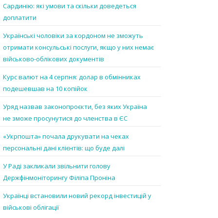
Сардинію: які умови та скільки доведеться
доплатити
Українські чоловіки за кордоном не зможуть
отримати консульські послуги, якщо у них немає
військово-облікових документів
Курс валют на 4 серпня: долар в обмінниках
подешевшав на 10 копійок
Уряд назвав законопроєкти, без яких Україна
не зможе просунутися до членства в ЄС
«Укрпошта» почала друкувати на чеках
персональні дані клієнтів: що буде далі
У Раді закликали звільнити голову
Держфінмоніторингу Філіпа Проніна
Українці встановили новий рекорд інвестицій у
військові облігації