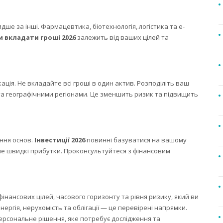
дше за інші. Фармацевтика, біотехнологія, логістика та е-
и вкладати гроші 2026
залежить від ваших цілей та
ія. Не вкладайте всі гроші в один актив. Розподіліть ваш
 та географічними регіонами. Це зменшить ризик та підвищить
ення основ.
Інвестиції 2026
повинні базуватися на вашому
а не швидкі прибутки. Проконсультуйтеся з фінансовим
інансових цілей, часового горизонту та рівня ризику, який ви
нергія, нерухомість та облігації — це перевірені напрямки.
рсональне рішення, яке потребує дослідження та