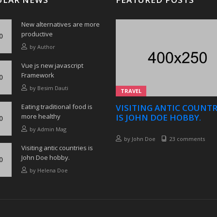
New alternatives are more
productive
by
Author
Vue js new javascript
Framework
by
Besim Dauti
TRAVEL
Eating traditional food is
VISITING ANTIC COUNTR
more healthy
IS JOHN DOE HOBBY.
by
Admin Mag
by
John Doe
23 comments
Visiting antic countries is
John Doe hobby.
by
Helena Doe