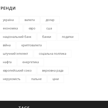
ТРЕНДИ
україна
валюта
долар
економіка
євро
сша
національний банк
банки
податки
війна
криптовалюта
штучний інтелект
соціальна політика
нафта
енергетика
європейський союз
верховна рада
нерухомість
пальне
ціни
TAGS