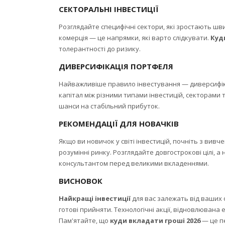
СЕКТОРАЛЬНІ ІНВЕСТИЦІЇ
Розглядайте специфічні сектори, які зростають шви
комерція — це напрямки, які варто слідкувати.
Куд
толерантності до ризику.
ДИВЕРСИФІКАЦІЯ ПОРТФЕЛЯ
Найважливіше правило інвестування — диверсифікац
капітал між різними типами інвестицій, секторами
шанси на стабільний прибуток.
РЕКОМЕНДАЦІЇ ДЛЯ НОВАЧКІВ
Якщо ви новичок у світі інвестицій, почніть з вивч
розумінні ринку. Розглядайте довгострокові цілі, 
консультантом перед великими вкладеннями.
ВИСНОВОК
Найкращі інвестиції
для вас залежать від ваших ф
готові прийняти. Технологічні акції, відновлювана е
Пам'ятайте, що
куди вкладати гроші 2026
— це пе