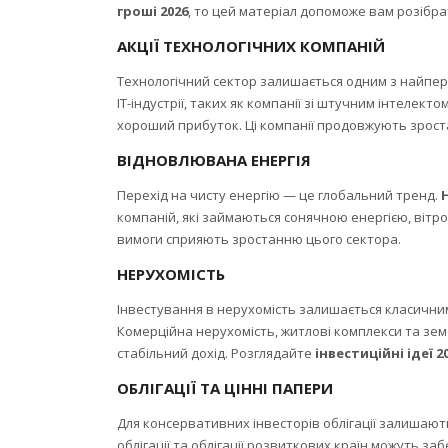
гроші 2026
, то цей матеріал допоможе вам розібр
АКЦІЇ ТЕХНОЛОГІЧНИХ КОМПАНІЙ
Технологічний сектор залишається одним з найпе
IT-індустрії, таких як компанії зі штучним інтелек
хороший прибуток. Ці компанії продовжують зроста
ВІДНОВЛЮВАНА ЕНЕРГІЯ
Перехід на чисту енергію — це глобальний тренд.
компаній, які займаються сонячною енергією, вітро
вимоги сприяють зростанню цього сектора.
НЕРУХОМІСТЬ
Інвестування в нерухомість залишається класични
Комерційна нерухомість, житлові комплекси та зем
стабільний дохід. Розглядайте
інвестиційні ідеї 2
ОБЛІГАЦІЇ ТА ЦІННІ ПАПЕРИ
Для консервативних інвесторів облігації залишают
облігації та облігації розвиткових країн можуть з