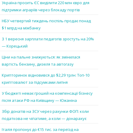
Україна просить ЄС виділити 220 млн євро для
підтримки аграріїв через блокаду портів
НБУ четвертий тиждень поспіль продає понад
$1 млрд на міжбанку
З 1 вересня зарплати педагогів зростуть на 20%
— Корецький
Ціни на пальне знижуються: як змінилася
вартість бензину, дизеля та автогазу
Крипторинок відновився до $2,29 трлн: Топ-10
криптовалют за підсумками липня
У бюджеті немає грошей на компенсації бізнесу
після атаки РФ на Київщину — Южаніна
Збір донатів на ЗСУ через рахунки ФОП: коли
податкова не чіпатиме, а коли — донарахує
Італія пропонує до €15 тис. за переїзд на