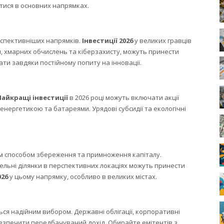
атися в основних напрямках.
рспективніших напрямків.
Інвестиції 2026
у великих гравців
том, хмарних обчислень та кіберзахисту, можуть принести
ти завдяки постійному попиту на інновації.
Найкращі інвестиції
в 2026 році можуть включати акції
енергетикою та батареями. Урядові субсидії та екологічні
м способом збереження та примноження капіталу.
ельні ділянки в перспективних локаціях можуть принести
026
у цьому напрямку, особливо в великих містах.
ься надійним вибором. Державні облігації, корпоративні
абезпечити передбачуваний дохід. Обирайте емітентів з