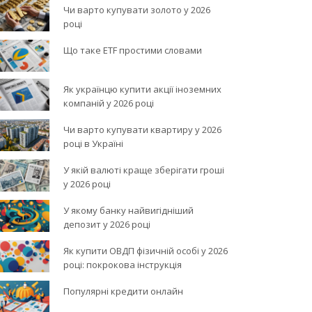
Чи варто купувати золото у 2026
році
Що таке ETF простими словами
Як українцю купити акції іноземних
компаній у 2026 році
Чи варто купувати квартиру у 2026
році в Україні
У якій валюті краще зберігати гроші
у 2026 році
У якому банку найвигідніший
депозит у 2026 році
Як купити ОВДП фізичній особі у 2026
році: покрокова інструкція
Популярні кредити онлайн