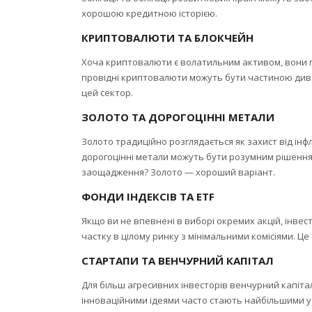
хорошою кредитною історією.
КРИПТОВАЛЮТИ ТА БЛОКЧЕЙН
Хоча криптовалюти є волатильним активом, вони пр
провідні криптовалюти можуть бути частиною диве
цей сектор.
ЗОЛОТО ТА ДОРОГОЦІННІ МЕТАЛИ
Золото традиційно розглядається як захист від інфл
дорогоцінні метали можуть бути розумним рішенн
заощадження? Золото — хороший варіант.
ФОНДИ ІНДЕКСІВ ТА ETF
Якщо ви не впевнені в виборі окремих акцій, інве
частку в цілому ринку з мінімальними комісіями. Ц
СТАРТАПИ ТА ВЕНЧУРНИЙ КАПІТАЛ
Для більш агресивних інвесторів венчурний капіта
інноваційними ідеями часто стають найбільшими ус