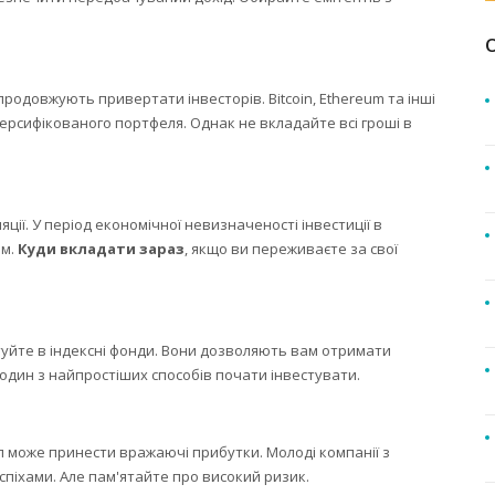
одовжують привертати інвесторів. Bitcoin, Ethereum та інші
рсифікованого портфеля. Однак не вкладайте всі гроші в
яції. У період економічної невизначеності інвестиції в
ям.
Куди вкладати зараз
, якщо ви переживаєте за свої
стуйте в індексні фонди. Вони дозволяють вам отримати
е один з найпростіших способів почати інвестувати.
л може принести вражаючі прибутки. Молоді компанії з
піхами. Але пам'ятайте про високий ризик.