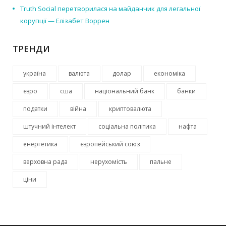
Truth Social перетворилася на майданчик для легальної
корупції — Елізабет Воррен
ТРЕНДИ
україна
валюта
долар
економіка
євро
сша
національний банк
банки
податки
війна
криптовалюта
штучний інтелект
соціальна політика
нафта
енергетика
європейський союз
верховна рада
нерухомість
пальне
ціни