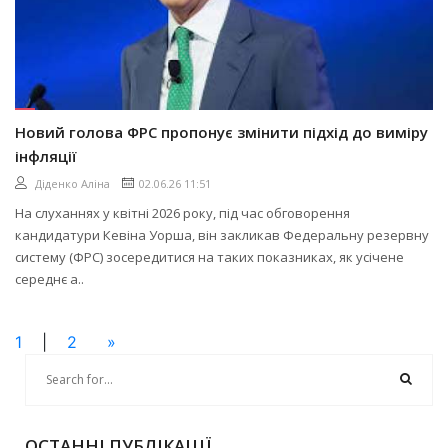
Новий голова ФРС пропонує змінити підхід до виміру
інфляції
Діденко Аліна
02.06.26 11:51
На слуханнях у квітні 2026 року, під час обговорення
кандидатури Кевіна Уорша, він закликав Федеральну резервну
систему (ФРС) зосередитися на таких показниках, як усічене
середнє а..
1
|
2
»
ОСТАННІ ПУБЛІКАЦІЇ