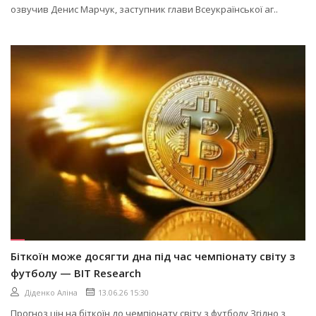
озвучив Денис Марчук, заступник глави Всеукраїнської аг..
Біткоїн може досягти дна під час чемпіонату світу з
футболу — BIT Research
Діденко Аліна
13.06.26 15:30
Прогноз цін на біткоїн до чемпіонату світу з футболу Згідно з