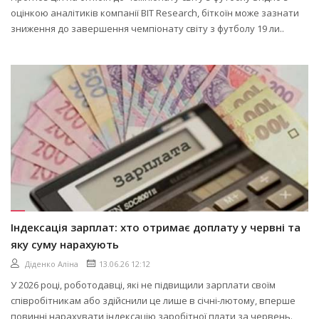
оцінкою аналітиків компанії BIT Research, біткоїн може зазнати
зниження до завершення чемпіонату світу з футболу 19 ли..
Індексація зарплат: хто отримає доплату у червні та
яку суму нарахують
Діденко Аліна
13.06.26 12:12
У 2026 році, роботодавці, які не підвищили зарплати своїм
співробітникам або здійснили це лише в січні-лютому, вперше
повинні нарахувати індексацію заробітної плати за червень.