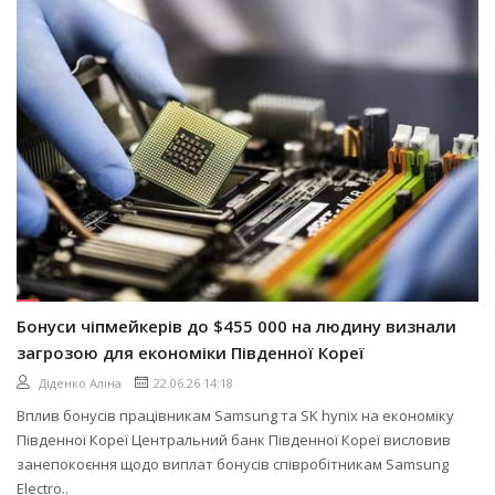
Бонуси чіпмейкерів до $455 000 на людину визнали
загрозою для економіки Південної Кореї
Діденко Аліна
22.06.26 14:18
Вплив бонусів працівникам Samsung та SK hynix на економіку
Південної Кореї Центральний банк Південної Кореї висловив
занепокоєння щодо виплат бонусів співробітникам Samsung
Electro..