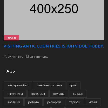
TRAVEL
VISITING ANTIC COUNTRIES IS JOHN DOE HOBBY.
by
John Doe
23 comments
TAGS
електромобілі
пенсійна система
іран
німеччина
інвестиції
польща
кредит
інфляція
робота
реформи
тарифи
китай