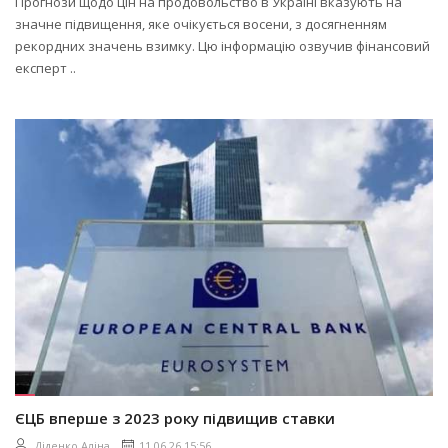
Прогнози щодо цін на продовольство в Україні вказують на
значне підвищення, яке очікується восени, з досягненням
рекордних значень взимку. Цю інформацію озвучив фінансовий
експерт ..
ЄЦБ вперше з 2023 року підвищив ставки
Діденко Аліна
11.06.26 15:56