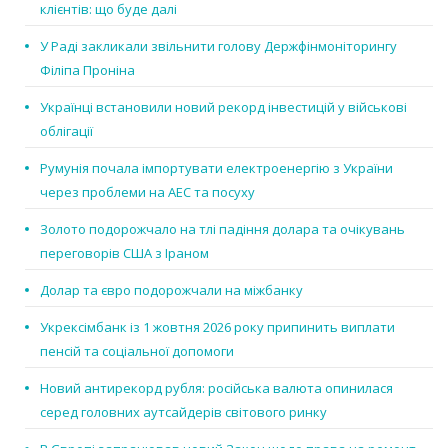
клієнтів: що буде далі
У Раді закликали звільнити голову Держфінмоніторингу
Філіпа Проніна
Українці встановили новий рекорд інвестицій у військові
облігації
Румунія почала імпортувати електроенергію з України
через проблеми на АЕС та посуху
Золото подорожчало на тлі падіння долара та очікувань
переговорів США з Іраном
Долар та євро подорожчали на міжбанку
Укрексімбанк із 1 жовтня 2026 року припинить виплати
пенсій та соціальної допомоги
Новий антирекорд рубля: російська валюта опинилася
серед головних аутсайдерів світового ринку