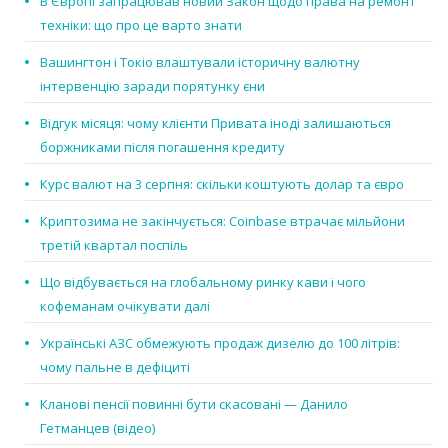
В Європі запрацював новий Закон щодо права на ремонт
техніки: що про це варто знати
Вашингтон і Токіо влаштували історичну валютну
інтервенцію заради порятунку єни
Відгук місяця: чому клієнти Привата іноді залишаються
боржниками після погашення кредиту
Курс валют на 3 серпня: скільки коштують долар та євро
Криптозима не закінчується: Coinbase втрачає мільйони
третій квартал поспіль
Що відбувається на глобальному ринку кави і чого
кофеманам очікувати далі
Українські АЗС обмежують продаж дизелю до 100 літрів:
чому пальне в дефіциті
Кланові пенсії повинні бути скасовані — Данило
Гетманцев (відео)