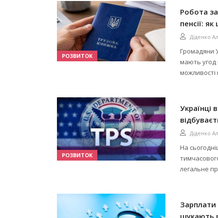
Робота за
пенсії: як
Діденко А
Громадяни У
РОЗВИТОК
мають угод 
можливості 
Українці 
відбуваєт
Діденко А
На сьогодні
РОЗВИТОК
тимчасового
легальне пр
Зарплати 
шукають р