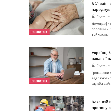
В Україні
народжув
Діденко А
Демографічн
половині 20
РОЗВИТОК
той час як ч
Українці 
вакансії 
Діденко А
Громадяни У
адаптуються
РОЗВИТОК
служби зайня
Вакансій 
пропоную