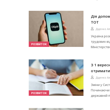
Дія допом
ТОТ
Діденко А
Україна роз
трудових ві
РОЗВИТОК
Міністерств
З 1 верес
отримати
Діденко А
Зміни у Сис
Починаючи з
РОЗВИТОК
державній п