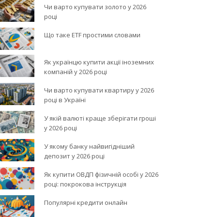
Чи варто купувати золото у 2026
році
Що таке ETF простими словами
Як українцю купити акції іноземних
компаній у 2026 році
Чи варто купувати квартиру у 2026
році в Україні
У якій валюті краще зберігати гроші
у 2026 році
У якому банку найвигідніший
депозит у 2026 році
Як купити ОВДП фізичній особі у 2026
році: покрокова інструкція
Популярні кредити онлайн