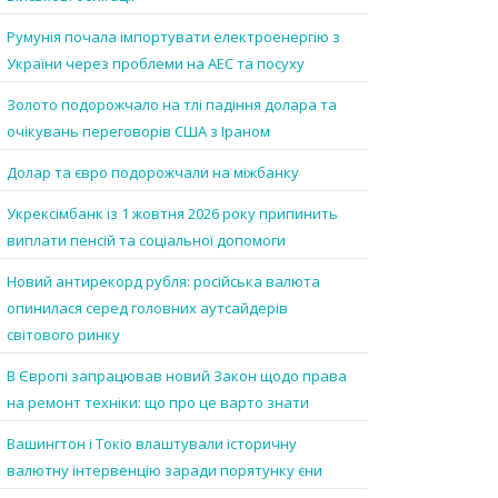
Румунія почала імпортувати електроенергію з
України через проблеми на АЕС та посуху
Золото подорожчало на тлі падіння долара та
очікувань переговорів США з Іраном
Долар та євро подорожчали на міжбанку
Укрексімбанк із 1 жовтня 2026 року припинить
виплати пенсій та соціальної допомоги
Новий антирекорд рубля: російська валюта
опинилася серед головних аутсайдерів
світового ринку
В Європі запрацював новий Закон щодо права
на ремонт техніки: що про це варто знати
Вашингтон і Токіо влаштували історичну
валютну інтервенцію заради порятунку єни