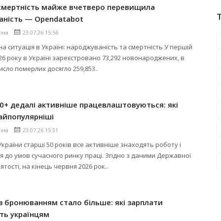
 смертність майже вчетверо перевищила
аність — Opendatabot
ліна
23.07.26 15:56
а ситуація в Україні: народжуваність та смертність У першій
26 року в Україні зареєстровано 73,292 новонароджених, в
исло померлих досягло 259,853..
50+ дедалі активніше працевлаштовуються: які
найпопулярніші
ліна
23.07.26 15:31
країни старші 50 років все активніше знаходять роботу і
 до умов сучасного ринку праці. Згідно з даними Державної
тості, на кінець червня 2026 рок..
із бронюванням стало більше: які зарплати
ть українцям