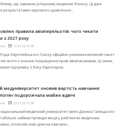
блему, що заважає успішному веденню бізнесу. Ці дані
і результатами чергового щомісячног..
овлює правила авіаперельотів: чого чекати
 з 2027 року
ліна
13.07.26 13:59
Рада Європейського Союзу офіційно ухвалила великий пакет
ою якого є значне покращення прав авіапасажирів. Ці зміни,
имали підтримку з боку Європарла..
й медуніверситет оновив вартість навчання:
логія» подорожчала майже вдвічі
ліна
13.07.26 12:38
національний медичний університет імені Данила Галицького
стабільно займає провідні місця у рейтингах медичних
аїни, оголосив нові ціни на навчанн..