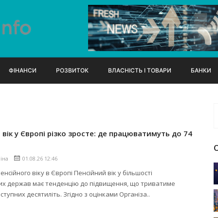
ФІНАНСИ
РОЗВИТОК
ВЛАСНІСТЬ І ТОВАРИ
БАНКИ
 вік у Європі різко зросте: де працюватимуть до 74
ліна
01.08.26 12:46
енсійного віку в Європі Пенсійний вік у більшості
их держав має тенденцію до підвищення, що триватиме
ступних десятиліть. Згідно з оцінками Організа..