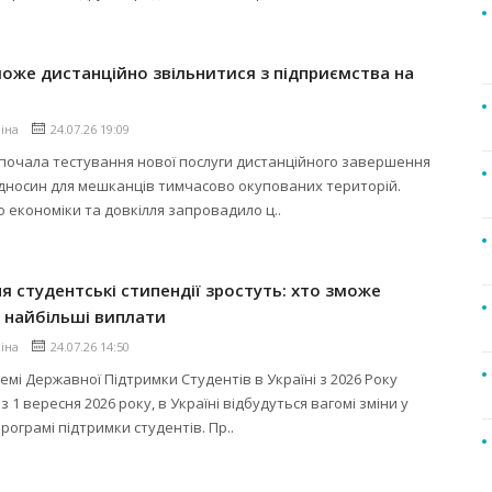
оже дистанційно звільнитися з підприємства на
ліна
24.07.26 19:09
почала тестування нової послуги дистанційного завершення
дносин для мешканців тимчасово окупованих територій.
о економіки та довкілля запровадило ц..
ня студентські стипендії зростуть: хто зможе
 найбільші виплати
ліна
24.07.26 14:50
темі Державної Підтримки Студентів в Україні з 2026 Року
 1 вересня 2026 року, в Україні відбудуться вагомі зміни у
рограмі підтримки студентів. Пр..