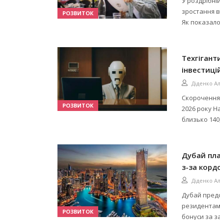
У роздрібній
зростання ва
РОЗВИТОК
Як показало
Техгігант
інвестиці
Діденко А
Скорочення 
РОЗВИТОК
2026 року Н
близько 140,
Дубай пла
з-за корд
Діденко А
Дубай предс
резидентам 
РОЗВИТОК
бонуси за з