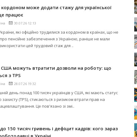
 кордоном може додати стажу для української
 це працює
ліна
30.07.26 12:13
країни, які офіційно трудилися за кордоном в країнах, що не
про пенсійне забезпечення з Україною, раніше не мали
використати цей трудовий стаж для ..
в США можуть втратити дозволи на роботу: що
ься з TPS
ліна
28.07.26 19:32
шній день понад 100 тисяч українців у США, які мають статус
 захисту (TPS), стикаються з ризиком втрати прав на
ацевлаштування. Це пов'язано зі змі..
до 150 тисяч гривень і дефіцит кадрів: кого зараз
оботодавці в Україні