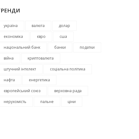
ТРЕНДИ
україна
валюта
долар
економіка
євро
сша
національний банк
банки
податки
війна
криптовалюта
штучний інтелект
соціальна політика
нафта
енергетика
європейський союз
верховна рада
нерухомість
пальне
ціни