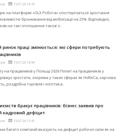
ліна
15.07.26 16:10
 рік на платформі «OLX Робота» спостерігається зростання
 можливістю бронювання від мобілізації на 25%. Відповідно,
ачів на такі оголошення також з..
 ринок праці змінюється: які сфери потребують
ацівників
ліна
15.07.26 14:39
ту на працівників у Польщі 2026 Попит на працівників у
овжує зростати, зокрема у таких сферах як HoReCa, харчова
ь, роздрібна торгівля і логістика..
иємств бракує працівників: бізнес заявив про
й кадровий дефіцит
ліна
15.07.26 12:41
йни багато компаній вказують на дефіцит робочої сили як на