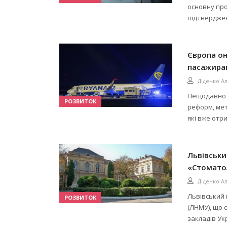
основну про
підтверджен
Європа он
пасажирам
Діденко А
Нещодавно 
РОЗВИТОК
реформ, мет
які вже отр
Львівськи
«Стомато
Діденко А
Львівський 
РОЗВИТОК
(ЛНМУ), що 
закладів Укр