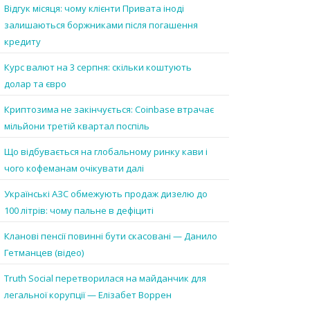
Відгук місяця: чому клієнти Привата іноді
залишаються боржниками після погашення
кредиту
Курс валют на 3 серпня: скільки коштують
долар та євро
Криптозима не закінчується: Coinbase втрачає
мільйони третій квартал поспіль
Що відбувається на глобальному ринку кави і
чого кофеманам очікувати далі
Українські АЗС обмежують продаж дизелю до
100 літрів: чому пальне в дефіциті
Кланові пенсії повинні бути скасовані — Данило
Гетманцев (відео)
Truth Social перетворилася на майданчик для
легальної корупції — Елізабет Воррен