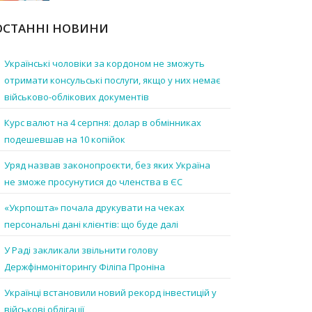
ОСТАННІ НОВИНИ
Українські чоловіки за кордоном не зможуть
отримати консульські послуги, якщо у них немає
військово-облікових документів
Курс валют на 4 серпня: долар в обмінниках
подешевшав на 10 копійок
Уряд назвав законопроєкти, без яких Україна
не зможе просунутися до членства в ЄС
«Укрпошта» почала друкувати на чеках
персональні дані клієнтів: що буде далі
У Раді закликали звільнити голову
Держфінмоніторингу Філіпа Проніна
Українці встановили новий рекорд інвестицій у
військові облігації