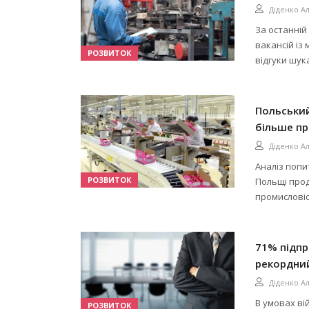
Діденко А
За останній
вакансій із
РОЗВИТОК
відгуки шук
Польський
більше пр
Діденко А
Аналіз попи
РОЗВИТОК
Польщі прод
промисловіст
71% підпр
рекордни
Діденко А
В умовах ві
РОЗВИТОК