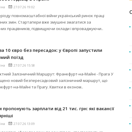
ліна
27.07.26 19:02
ріоду повномасштабної війни український ринок праці
них змін. Стартапери вже змушені змагатися за
них працівників, підвищуючи оклади і впроваджуючи..
за 10 євро без пересадок: у Європі запустили
ямий поїзд
ліна
27.07.26 15:58
ктний Залізничний Маршрут: Франкфурт-на-Майні - Прага У
ущено новий безпересадковий залізничний маршрут, що
нкфурт-на-Майні та Прагу. Квитки в економ..
 пропонують зарплати від 21 тис. грн: які вакансії
ярніші
ліна
27.07.26 13:09