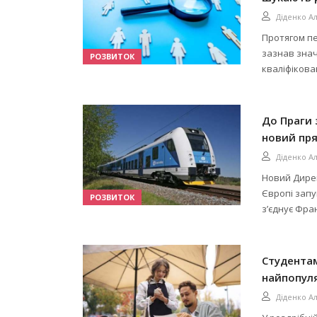
Діденко А
Протягом пе
зазнав знач
РОЗВИТОК
кваліфікова
До Праги 
новий пр
Діденко А
Новий Дире
Європі зап
РОЗВИТОК
з’єднує Фра
Студентам
найпопул
Діденко А