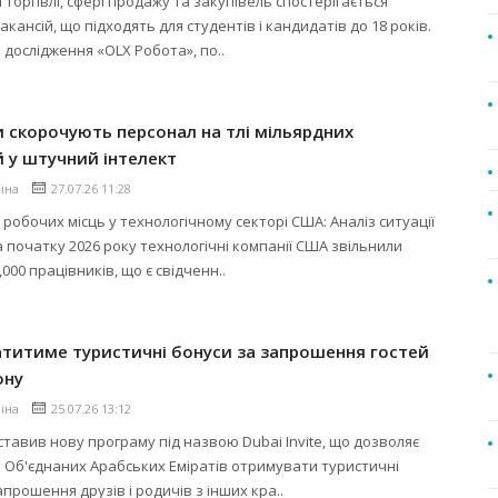
 торгівлі, сфері продажу та закупівель спостерігається
кансій, що підходять для студентів і кандидатів до 18 років.
 дослідження «OLX Робота», по..
и скорочують персонал на тлі мільярдних
й у штучний інтелект
ліна
27.07.26 11:28
робочих місць у технологічному секторі США: Аналіз ситуації
а початку 2026 року технологічні компанії США звільнили
000 працівників, що є свідченн..
титиме туристичні бонуси за запрошення гостей
ону
ліна
25.07.26 13:12
тавив нову програму під назвою Dubai Invite, що дозволяє
Об'єднаних Арабських Еміратів отримувати туристичні
апрошення друзів і родичів з інших кра..