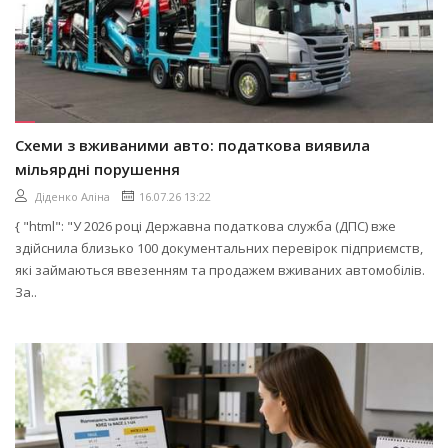
Схеми з вживаними авто: податкова виявила
мільярдні порушення
Діденко Аліна
16.07.26 13:22
{ "html": "У 2026 році Державна податкова служба (ДПС) вже
здійснила близько 100 документальних перевірок підприємств,
які займаються ввезенням та продажем вживаних автомобілів.
За..