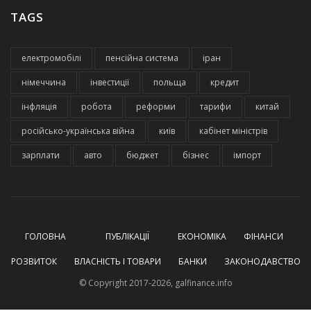
TAGS
електромобілі
пенсійна система
іран
німеччина
інвестиції
польща
кредит
інфляція
робота
реформи
тарифи
китай
російсько-українська війна
київ
кабінет міністрів
зарплати
авто
бюджет
бізнес
імпорт
ГОЛОВНА
ПУБЛІКАЦІЇ
ЕКОНОМІКА
ФІНАНСИ
РОЗВИТОК
ВЛАСНІСТЬ І ТОВАРИ
БАНКИ
ЗАКОНОДАВСТВО
© Copyright 2017-2026, galfinance.info