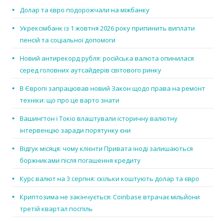
Долар та євро подорожчали на міжбанку
Укрексімбанк із 1 жовтня 2026 року припинить виплати
пенсій та соціальної допомоги
Новий антирекорд рубля: російська валюта опинилася
серед головних аутсайдерів світового ринку
В Європі запрацював новий Закон щодо права на ремонт
техніки: що про це варто знати
Вашингтон і Токіо влаштували історичну валютну
інтервенцію заради порятунку єни
Відгук місяця: чому клієнти Привата іноді залишаються
боржниками після погашення кредиту
Курс валют на 3 серпня: скільки коштують долар та євро
Криптозима не закінчується: Coinbase втрачає мільйони
третій квартал поспіль