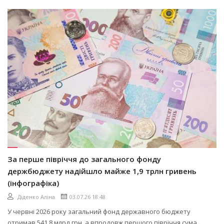
За перше півріччя до загального фонду
держбюджету надійшло майже 1,9 трлн гривень
(інфографіка)
Діденко Аліна
03.07.26 18:48
У червні 2026 року загальний фонд державного бюджету
отримав 541,8 млрд грн, а впродовж першого півріччя сума