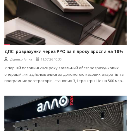
ДПС: розрахунки через РРО за півроку зросли на 18%
Діденко Аліна
11.07.26 10:30
У першій половині 2026 року загальний обсяг розрахункових
операцій, які здійснювалися за допомогою касових апаратів та
програмних реєстраторів, становив 3,1 трлн грн. Це на 500 млр..