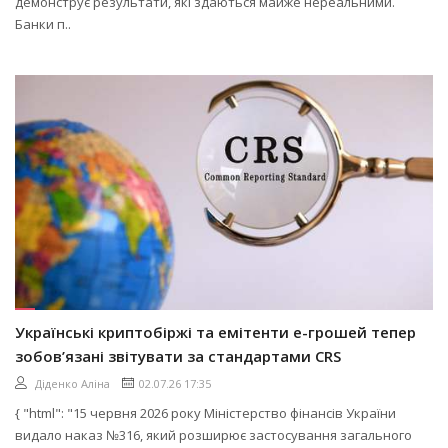
демонструє результати, які здаються майже нереальними.
Банки п..
Українські криптобіржі та емітенти е-грошей тепер
зобов’язані звітувати за стандартами CRS
Діденко Аліна
02.07.26 17:35
{ "html": "15 червня 2026 року Міністерство фінансів України
видало наказ №316, який розширює застосування загального