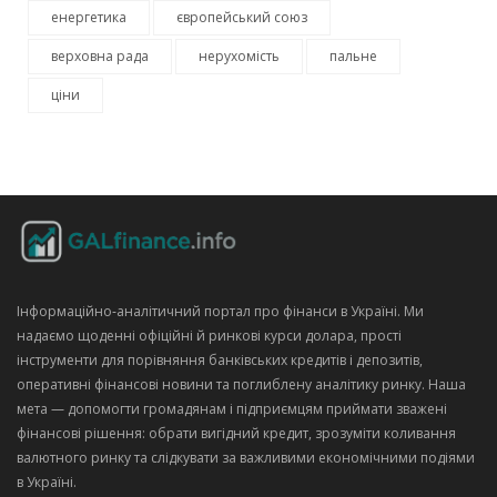
енергетика
європейський союз
верховна рада
нерухомість
пальне
ціни
Інформаційно‑аналітичний портал про фінанси в Україні. Ми
надаємо щоденні офіційні й ринкові курси долара, прості
інструменти для порівняння банківських кредитів і депозитів,
оперативні фінансові новини та поглиблену аналітику ринку. Наша
мета — допомогти громадянам і підприємцям приймати зважені
фінансові рішення: обрати вигідний кредит, зрозуміти коливання
валютного ринку та слідкувати за важливими економічними подіями
в Україні.