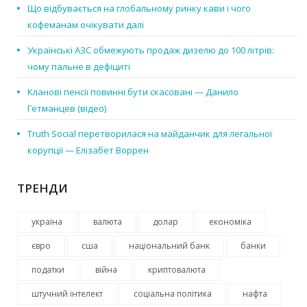
Що відбувається на глобальному ринку кави і чого
кофеманам очікувати далі
Українські АЗС обмежують продаж дизелю до 100 літрів:
чому пальне в дефіциті
Кланові пенсії повинні бути скасовані — Данило
Гетманцев (відео)
Truth Social перетворилася на майданчик для легальної
корупції — Елізабет Воррен
ТРЕНДИ
україна
валюта
долар
економіка
євро
сша
національний банк
банки
податки
війна
криптовалюта
штучний інтелект
соціальна політика
нафта