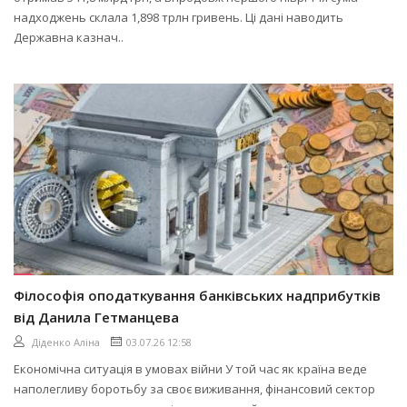
надходжень склала 1,898 трлн гривень. Ці дані наводить
Державна казнач..
Філософія оподаткування банківських надприбутків
від Данила Гетманцева
Діденко Аліна
03.07.26 12:58
Економічна ситуація в умовах війни У той час як країна веде
наполегливу боротьбу за своє виживання, фінансовий сектор