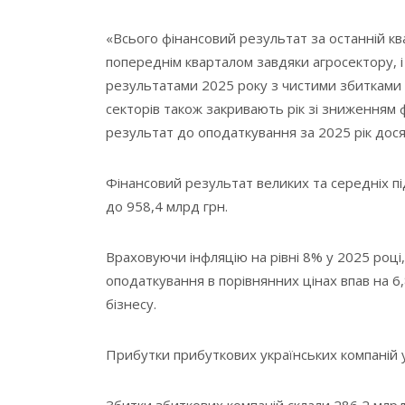
«Всього фінансовий результат за останній ква
попереднім кварталом завдяки агросектору, і
результатами 2025 року з чистими збитками р
секторів також закривають рік зі зниженням 
результат до оподаткування за 2025 рік досяг
Фінансовий результат великих та середніх пі
до 958,4 млрд грн.
Враховуючи інфляцію на рівні 8% у 2025 році
оподаткування в порівнянних цінах впав на 6
бізнесу.
Прибутки прибуткових українських компаній у
Збитки збиткових компаній склали 286,2 млрд