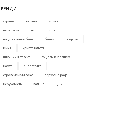
ТРЕНДИ
україна
валюта
долар
економіка
євро
сша
національний банк
банки
податки
війна
криптовалюта
штучний інтелект
соціальна політика
нафта
енергетика
європейський союз
верховна рада
нерухомість
пальне
ціни