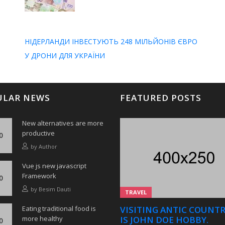
НІДЕРЛАНДИ ІНВЕСТУЮТЬ 248 МІЛЬЙОНІВ ЄВРО
У ДРОНИ ДЛЯ УКРАЇНИ
ULAR NEWS
FEATURED POSTS
New alternatives are more
productive
by
Author
Vue js new javascript
Framework
by
Besim Dauti
TRAVEL
Eating traditional food is
VISITING ANTIC COUNTR
more healthy
IS JOHN DOE HOBBY.