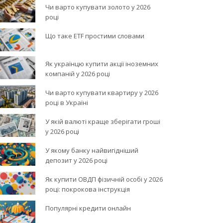
Чи варто купувати золото у 2026
році
Що таке ETF простими словами
Як українцю купити акції іноземних
компаній у 2026 році
Чи варто купувати квартиру у 2026
році в Україні
У якій валюті краще зберігати гроші
у 2026 році
У якому банку найвигідніший
депозит у 2026 році
Як купити ОВДП фізичній особі у 2026
році: покрокова інструкція
Популярні кредити онлайн