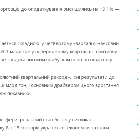
торговців до оподаткування зменшились на 19,1% —
шається складною: у четвертому кварталі фінансовий
63,1 млрд грн у попередньому кварталі). Позитивну
лише завдяки високим прибуткам першого кварталу.
солютний квартальний рекорд». Їхні результати до
3,8 млрд грн, і основним драйвером цього зростання
дні показники.
ї сфери, реальний стан бізнесу викликає
у 8 з 15 секторів української економіки зазнали