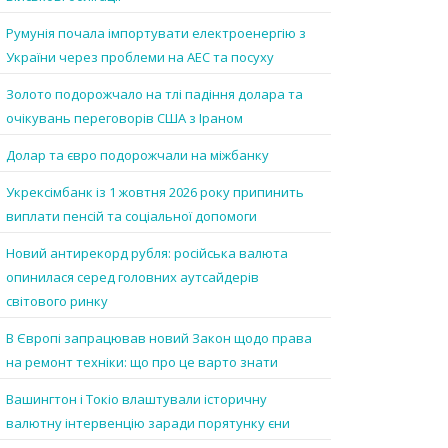
Румунія почала імпортувати електроенергію з
України через проблеми на АЕС та посуху
Золото подорожчало на тлі падіння долара та
очікувань переговорів США з Іраном
Долар та євро подорожчали на міжбанку
Укрексімбанк із 1 жовтня 2026 року припинить
виплати пенсій та соціальної допомоги
Новий антирекорд рубля: російська валюта
опинилася серед головних аутсайдерів
світового ринку
В Європі запрацював новий Закон щодо права
на ремонт техніки: що про це варто знати
Вашингтон і Токіо влаштували історичну
валютну інтервенцію заради порятунку єни