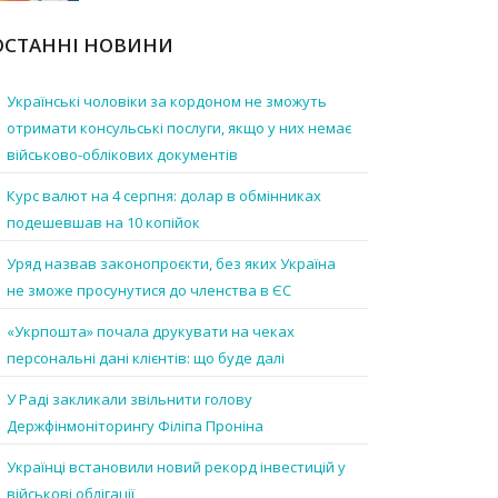
ОСТАННІ НОВИНИ
Українські чоловіки за кордоном не зможуть
отримати консульські послуги, якщо у них немає
військово-облікових документів
Курс валют на 4 серпня: долар в обмінниках
подешевшав на 10 копійок
Уряд назвав законопроєкти, без яких Україна
не зможе просунутися до членства в ЄС
«Укрпошта» почала друкувати на чеках
персональні дані клієнтів: що буде далі
У Раді закликали звільнити голову
Держфінмоніторингу Філіпа Проніна
Українці встановили новий рекорд інвестицій у
військові облігації