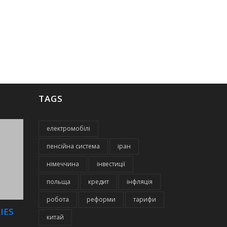
TAGS
електромобілі
пенсійна система
іран
німеччина
інвестиції
польща
кредит
інфляція
робота
реформи
тарифи
IES
китай