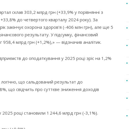
ртал склав 303,2 млрд грн (+33,9% у порівнянні з
 +33,8% до четвертого кварталу 2024 року). За
ік закінчує охорона здоров'я (-406 млн грн), але ще 5
фінансового результату. У підсумку, фінансовий
 958,4 млрд грн (+1,2%),» — відзначив аналітик.
дприємств до оподаткування у 2025 році зріс на 1,2%
, логічно, що сальдований результат до
,8%, що свідчить про суттєве зниження доходів
 2025 році становили 1 244,6 млрд грн (-3,1%).
 грн (+9,8%).