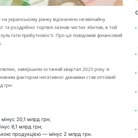
у на українському ринку відзначено незвичайну
 та роздрібної торгівлі зазнав чистих збитків, в той
езультати прибутковості. Про це повідомив фінансовий
.
ргівлею, завершили останній квартал 2025 року зі
новним фактором негативної динаміки став оптовий
д грн.
мінус 20,1 млрд грн;
нус 6,1 млрд грн;
ькою продукцією — мінус 2 млрд грн.