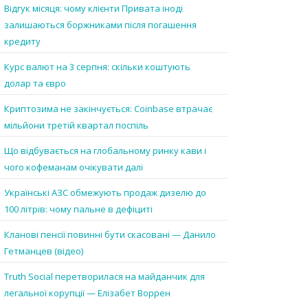
Відгук місяця: чому клієнти Привата іноді
залишаються боржниками після погашення
кредиту
Курс валют на 3 серпня: скільки коштують
долар та євро
Криптозима не закінчується: Coinbase втрачає
мільйони третій квартал поспіль
Що відбувається на глобальному ринку кави і
чого кофеманам очікувати далі
Українські АЗС обмежують продаж дизелю до
100 літрів: чому пальне в дефіциті
Кланові пенсії повинні бути скасовані — Данило
Гетманцев (відео)
Truth Social перетворилася на майданчик для
легальної корупції — Елізабет Воррен