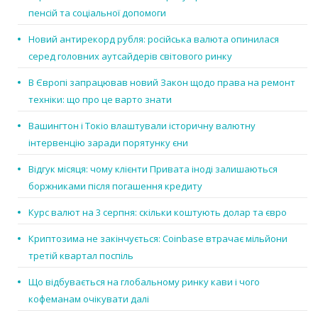
пенсій та соціальної допомоги
Новий антирекорд рубля: російська валюта опинилася
серед головних аутсайдерів світового ринку
В Європі запрацював новий Закон щодо права на ремонт
техніки: що про це варто знати
Вашингтон і Токіо влаштували історичну валютну
інтервенцію заради порятунку єни
Відгук місяця: чому клієнти Привата іноді залишаються
боржниками після погашення кредиту
Курс валют на 3 серпня: скільки коштують долар та євро
Криптозима не закінчується: Coinbase втрачає мільйони
третій квартал поспіль
Що відбувається на глобальному ринку кави і чого
кофеманам очікувати далі