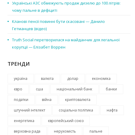
Українські АЗС обмежують продаж дизелю до 100 літрів:
чому пальне в дефіциті
Кланові пенсії повинні бути скасовані — Данило
Гетманцев (відео)
Truth Social перетворилася на майданчик для легальної
корупції — Елізабет Воррен
ТРЕНДИ
україна
валюта
долар
економіка
євро
сша
національний банк
банки
податки
війна
криптовалюта
штучний інтелект
соціальна політика
нафта
енергетика
європейський союз
верховна рада
нерухомість
пальне