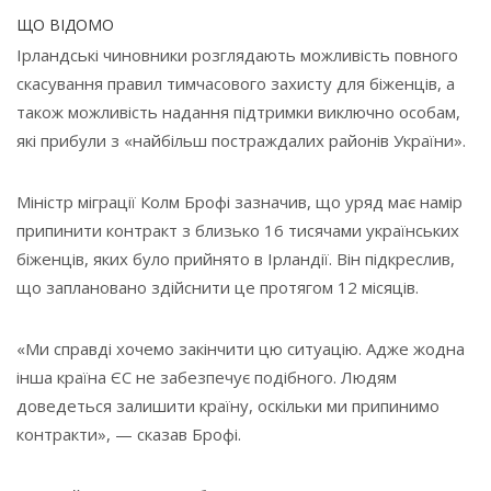
ЩО ВІДОМО
Ірландські чиновники розглядають можливість повного
скасування правил тимчасового захисту для біженців, а
також можливість надання підтримки виключно особам,
які прибули з «найбільш постраждалих районів України».
Міністр міграції Колм Брофі зазначив, що уряд має намір
припинити контракт з близько 16 тисячами українських
біженців, яких було прийнято в Ірландії. Він підкреслив,
що заплановано здійснити це протягом 12 місяців.
«Ми справді хочемо закінчити цю ситуацію. Адже жодна
інша країна ЄС не забезпечує подібного. Людям
доведеться залишити країну, оскільки ми припинимо
контракти», — сказав Брофі.