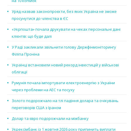
на 10 копійок
Уряд назвав законопроєкти, без яких Україна не зможе
просунутися до членства в ЄС
«Укрпошта» почала друкувати на чеках персональні дані
клієнтів: що буде далі
У Раді закликали звільнити голову Держфінмоніторингу
Філіпа Проніна
Українці встановили новий рекорд інвестицій у військові
облігації
Румунія почала імпортувати електроенергію з України
через проблеми на АЕС та посуху
Золото подорожчало на тлі падіння долара та очікувань
переговорів США з Іраном
Долар та євро подорожчали на міжбанку
Укрексімбанк із 1 жовтня 2026 року припинить виплати