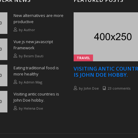
New alternatives are more
productive
by
Author
Vue js new javascript
Framework
by
Besim Dauti
TRAVEL
Eating traditional food is
VISITING ANTIC COUNTR
more healthy
IS JOHN DOE HOBBY.
by
Admin Mag
by
John Doe
23 comments
Visiting antic countries is
John Doe hobby.
by
Helena Doe