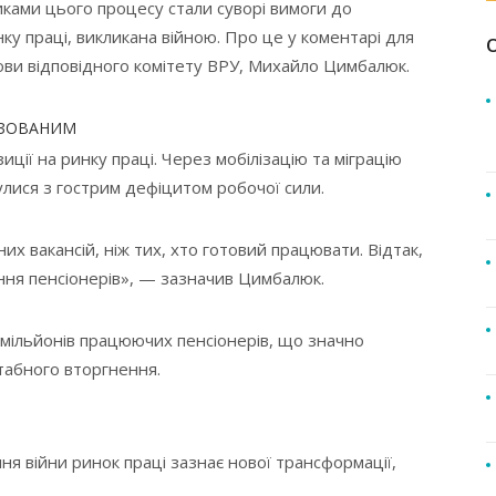
иками цього процесу стали суворі вимоги до
ку праці, викликана війною. Про це у коментарі для
ви відповідного комітету ВРУ, Михайло Цимбалюк.
ЛІЗОВАНИМ
иції на ринку праці. Через мобілізацію та міграцію
лися з гострим дефіцитом робочої сили.
их вакансій, ніж тих, хто готовий працювати. Відтак,
ння пенсіонерів», — зазначив Цимбалюк.
8 мільйонів працюючих пенсіонерів, що значно
абного вторгнення.
я війни ринок праці зазнає нової трансформації,