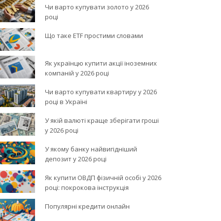
Чи варто купувати золото у 2026
році
Що таке ETF простими словами
Як українцю купити акції іноземних
компаній у 2026 році
Чи варто купувати квартиру у 2026
році в Україні
У якій валюті краще зберігати гроші
у 2026 році
У якому банку найвигідніший
депозит у 2026 році
Як купити ОВДП фізичній особі у 2026
році: покрокова інструкція
Популярні кредити онлайн