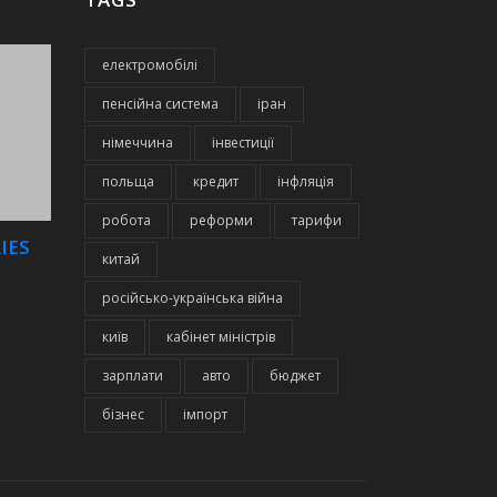
електромобілі
пенсійна система
іран
німеччина
інвестиції
польща
кредит
інфляція
робота
реформи
тарифи
IES
китай
російсько-українська війна
київ
кабінет міністрів
зарплати
авто
бюджет
бізнес
імпорт