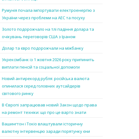
Румунія почала імпортувати електроенергію з
України через проблеми на АЕС та посуху
Золото подорожчало на тлі падіння долара та
очікувань переговорів США з Іраном
Долар та євро подорожчали на міжбанку
Укрексімбанк із 1 жовтня 2026 року припинить
виплати пенсій та соціальної допомоги
Новий антирекорд рубля: російська валюта
опинилася серед головних аутсайдерів
світового ринку
В Європі запрацював новий Закон щодо права
на ремонт техніки: що про це варто знати
Вашингтон і Токіо влаштували історичну
валютну інтервенцію заради порятунку єни