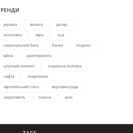
ТРЕНДИ
україна
валюта
долар
економіка
євро
сша
національний банк
банки
податки
війна
криптовалюта
штучний інтелект
соціальна політика
нафта
енергетика
європейський союз
верховна рада
нерухомість
пальне
ціни
TAGS