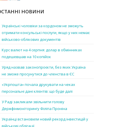
ОСТАННІ НОВИНИ
Українські чоловіки за кордоном не зможуть
отримати консульські послуги, якщо у них немає
військово-облікових документів
Курс валют на 4 серпня: долар в обмінниках
подешевшав на 10 копійок
Уряд назвав законопроєкти, без яких Україна
не зможе просунутися до членства в ЄС
«Укрпошта» почала друкувати на чеках
персональні дані клієнтів: що буде далі
У Раді закликали звільнити голову
Держфінмоніторингу Філіпа Проніна
Українці встановили новий рекорд інвестицій у
військові облігації