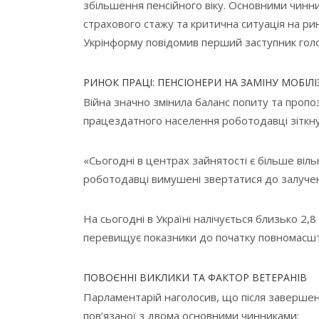
збільшення пенсійного віку. Основними чинн
страхового стажу та критична ситуація на рин
Укрінформу повідомив перший заступник голо
РИНОК ПРАЦІ: ПЕНСІОНЕРИ НА ЗАМІНУ МОБІ
Війна значно змінила баланс попиту та пропоз
працездатного населення роботодавці зіткну
«Сьогодні в центрах зайнятості є більше вільн
роботодавці вимушені звертатися до залуче
На сьогодні в Україні налічується близько 2,
перевищує показники до початку повномасшт
ПОВОЄННІ ВИКЛИКИ ТА ФАКТОР ВЕТЕРАНІВ
Парламентарій наголосив, що після завершенн
пов’язаної з двома основними чинниками: