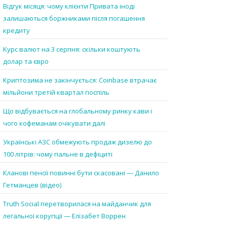
Відгук місяця: чому клієнти Привата іноді
залишаються боржниками після погашення
кредиту
Курс валют на 3 серпня: скільки коштують
долар та євро
Криптозима не закінчується: Coinbase втрачає
мільйони третій квартал поспіль
Що відбувається на глобальному ринку кави і
чого кофеманам очікувати далі
Українські АЗС обмежують продаж дизелю до
100 літрів: чому пальне в дефіциті
Кланові пенсії повинні бути скасовані — Данило
Гетманцев (відео)
Truth Social перетворилася на майданчик для
легальної корупції — Елізабет Воррен