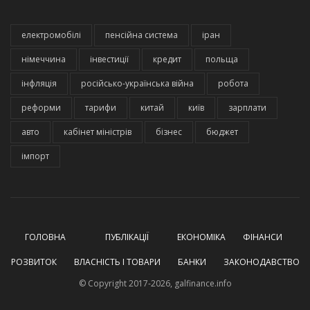
електромобілі
пенсійна система
іран
німеччина
інвестиції
кредит
польща
інфляція
російсько-українська війна
робота
реформи
тарифи
китай
київ
зарплати
авто
кабінет міністрів
бізнес
бюджет
імпорт
ГОЛОВНА
ПУБЛІКАЦІЇ
ЕКОНОМІКА
ФІНАНСИ
РОЗВИТОК
ВЛАСНІСТЬ І ТОВАРИ
БАНКИ
ЗАКОНОДАВСТВО
© Copyright 2017-2026, galfinance.info