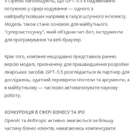
У OpenAI наголошують, що GPT-5.5 є надзвичайно
потужною у сфері кодування — одного з
найприбутковіших напрямів в галузі штучного інтелекту.
Модель також стане основою для майбутнього
"суперзастосунку", який об’єднає чат-бот, інструменти
для програмування та веб-браузер.
Крім того, компанія нещодавно представила ранню
версію моделі, призначену для пришвидшення розробки
лікарських засобів. GPT-5.5 розглядається як партнер для
досліджень, здатний перевіряти гіпотези та аргументи, а
в майбутньому — частково автоматизувати наукову
роботу.
КОНКУРЕНЦІЯ В СФЕРІ БІЗНЕСУ ТА IPO
OpenAI та Anthropic активно змагаються за більшу
частину бізнес-клієнтів, намагаючись компенсувати