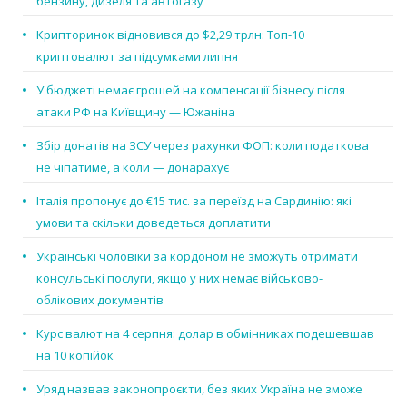
бензину, дизеля та автогазу
Крипторинок відновився до $2,29 трлн: Топ-10
криптовалют за підсумками липня
У бюджеті немає грошей на компенсації бізнесу після
атаки РФ на Київщину — Южаніна
Збір донатів на ЗСУ через рахунки ФОП: коли податкова
не чіпатиме, а коли — донарахує
Італія пропонує до €15 тис. за переїзд на Сардинію: які
умови та скільки доведеться доплатити
Українські чоловіки за кордоном не зможуть отримати
консульські послуги, якщо у них немає військово-
облікових документів
Курс валют на 4 серпня: долар в обмінниках подешевшав
на 10 копійок
Уряд назвав законопроєкти, без яких Україна не зможе