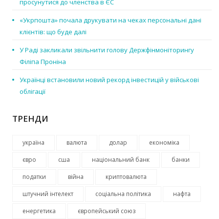
просунутися до членства в ЄС
«Укрпошта» почала друкувати на чеках персональні дані
клієнтів: що буде далі
У Раді закликали звільнити голову Держфінмоніторингу
Філіпа Проніна
Українці встановили новий рекорд інвестицій у військові
облігації
ТРЕНДИ
україна
валюта
долар
економіка
євро
сша
національний банк
банки
податки
війна
криптовалюта
штучний інтелект
соціальна політика
нафта
енергетика
європейський союз