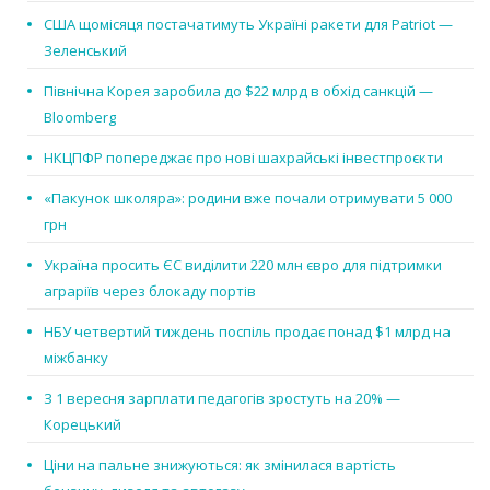
США щомісяця постачатимуть Україні ракети для Patriot —
Зеленський
Північна Корея заробила до $22 млрд в обхід санкцій —
Bloomberg
НКЦПФР попереджає про нові шахрайські інвестпроєкти
«Пакунок школяра»: родини вже почали отримувати 5 000
грн
Україна просить ЄС виділити 220 млн євро для підтримки
аграріїв через блокаду портів
НБУ четвертий тиждень поспіль продає понад $1 млрд на
міжбанку
З 1 вересня зарплати педагогів зростуть на 20% —
Корецький
Ціни на пальне знижуються: як змінилася вартість