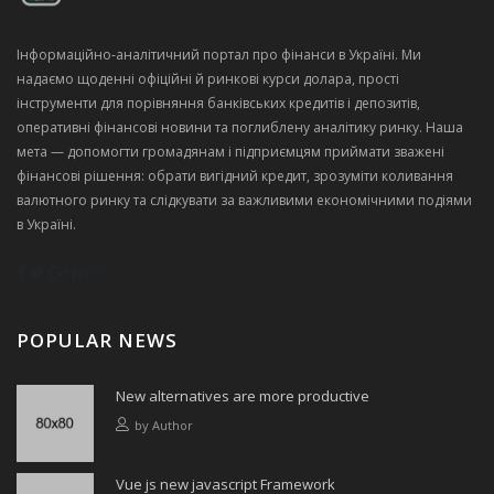
Інформаційно‑аналітичний портал про фінанси в Україні. Ми
надаємо щоденні офіційні й ринкові курси долара, прості
інструменти для порівняння банківських кредитів і депозитів,
оперативні фінансові новини та поглиблену аналітику ринку. Наша
мета — допомогти громадянам і підприємцям приймати зважені
фінансові рішення: обрати вигідний кредит, зрозуміти коливання
валютного ринку та слідкувати за важливими економічними подіями
в Україні.
POPULAR NEWS
New alternatives are more productive
by
Author
Vue js new javascript Framework