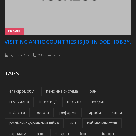
TRAVEL
VISITING ANTIC COUNTRIES IS JOHN DOE HOBBY.
by
John Doe
23 comments
TAGS
електромобілі
пенсійна система
іран
німеччина
інвестиції
польща
кредит
інфляція
робота
реформи
тарифи
китай
російсько-українська війна
київ
кабінет міністрів
зарплати
авто
бюджет
бізнес
імпорт