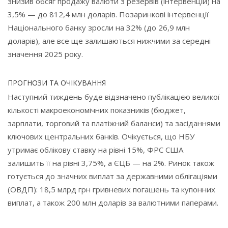
знизив обсяг продажу валюти з резервів (інтервенцій) на
3,5% — до 812,4 млн доларів. Позаринкові інтервенції
Національного банку зросли на 32% (до 26,9 млн
доларів), але все ще залишаються нижчими за середні
значення 2025 року.
ПРОГНОЗИ ТА ОЧІКУВАННЯ
Наступний тиждень буде відзначено публікацією великої
кількості макроекономічних показників (бюджет,
зарплати, торговий та платіжний баланси) та засіданнями
ключових центральних банків. Очікується, що НБУ
утримає облікову ставку на рівні 15%, ФРС США
залишить її на рівні 3,75%, а ЄЦБ — на 2%. Ринок також
готується до значних виплат за державними облігаціями
(ОВДП): 18,5 млрд грн гривневих погашень та купонних
виплат, а також 200 млн доларів за валютними паперами.