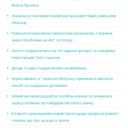
Філіпа Проніна
Українці встановили новий рекорд інвестицій у військові
облігації
Румунія почала імпортувати електроенергію з України
через проблеми на АЕС та посуху
Золото подорожчало на тлі падіння долара та очікувань
переговорів США з Іраном
Долар та євро подорожчали на міжбанку
Укрексімбанк із 1 жовтня 2026 року припинить виплати
пенсій та соціальної допомоги
Новий антирекорд рубля: російська валюта опинилася
серед головних аутсайдерів світового ринку
В Європі запрацював новий Закон щодо права на ремонт
техніки: що про це варто знати