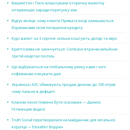
Вашингтон і Токіо влаштували історичну валютну
інтервенцію заради порятунку єни
Відгук місяця: чому клієнти Привата іноді залишаються
боржниками після погашення кредиту
Курс валют на 3 серпня: скільки коштують долар та євро
Криптозима не закінчується: Coinbase втрачає мільйони
третій квартал поспіль
Що відбувається на глобальному ринку кави і чого
кофеманам очікувати далі
Українські АЗС обмежують продаж дизелю до 100 літрів:
чому пальне в дефіциті
Кланові пенсії повинні бути скасовані — Данило
Гетманцев (відео)
Truth Social перетворилася на майданчик для легальної
корупції — Елізабет Воррен