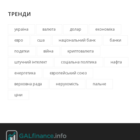
ТРЕНДИ
україна
валюта
долар
економіка
євро
сша
національний банк
банки
податки
війна
криптовалюта
штучний інтелект
соціальна політика
нафта
енергетика
європейський союз
верховна рада
нерухомість
пальне
ціни