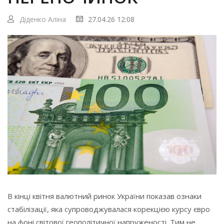
Діденко Аліна
27.04.26 12:08
В кінці квітня валютний ринок України показав ознаки
стабілізації, яка супроводжувалася корекцією курсу євро
на фоні світової геополітичної напруженості. Тим не