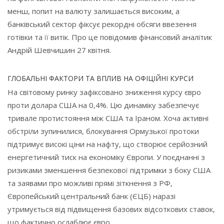
менш, попит на валюту залишається високим, а
банківський сектор фіксує рекордні обсяги ввезення
готівки та її витік. Про це повідомив фінансовий аналітик
Андрій Шевчишин 27 квітня.
ГЛОБАЛЬНІ ФАКТОРИ ТА ВПЛИВ НА ОФІЦІЙНІ КУРСИ
На світовому ринку зафіксовано зниження курсу євро
проти долара США на 0,4%. Цю динаміку забезпечує
тривале протистояння між США та Іраном. Хоча активні
обстріли зупинилися, блокування Ормузької протоки
підтримує високі ціни на нафту, що створює серйозний
енергетичний тиск на економіку Європи. У поєднанні з
ризиками зменшення безпекової підтримки з боку США
та заявами про можливі прямі зіткнення з РФ,
Європейський центральний банк (ЄЦБ) наразі
утримується від підвищення базових відсоткових ставок,
що фактично ослаблює євро.