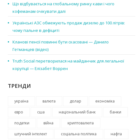
Що відбувається на глобальному ринку кави і чого
кофеманам очікувати далі
Українські АЗС обмежують продаж дизелю до 100 літрів:
чому пальне в дефіциті
Кланові пенсії повинні бути скасовані — Данило
Гетманцев (відео)
Truth Social перетворилася на майданчик для легальної
корупції — Елізабет Воррен
ТРЕНДИ
україна
валюта
долар
економіка
євро
сша
національний банк
банки
податки
війна
криптовалюта
штучний інтелект
соціальна політика
нафта