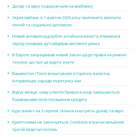
Долар та євро подорожчали на міжбанку
Укрексімбанк із 1 жовтня 2026 року припинить виплати
пенсій та соціальної допомоги
Новий антирекорд рубля: російська валюта опинилася
серед головних аутсайдерів світового ринку
В Європі запрацював новий Закон щодо права на ремонт
техніки: що про це варто знати
Вашингтон і Токіо влаштували історичну валютну
інтервенцію заради порятунку єни
Відгук місяця: чому клієнти Привата іноді залишаються
боржниками після погашення кредиту
Курс валют на 3 серпня: скільки коштують долар та євро
Криптозима не закінчується: Coinbase втрачає мільйони
третій квартал поспіль