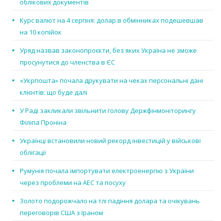
облікових документів
Курс валют на 4 серпня: долар в обмінниках подешевшав
на 10 копійок
Уряд назвав законопроєкти, без яких Україна не зможе
просунутися до членства в ЄС
«Укрпошта» почала друкувати на чеках персональні дані
клієнтів: що буде далі
У Раді закликали звільнити голову Держфінмоніторингу
Філіпа Проніна
Українці встановили новий рекорд інвестицій у військові
облігації
Румунія почала імпортувати електроенергію з України
через проблеми на АЕС та посуху
Золото подорожчало на тлі падіння долара та очікувань
переговорів США з Іраном