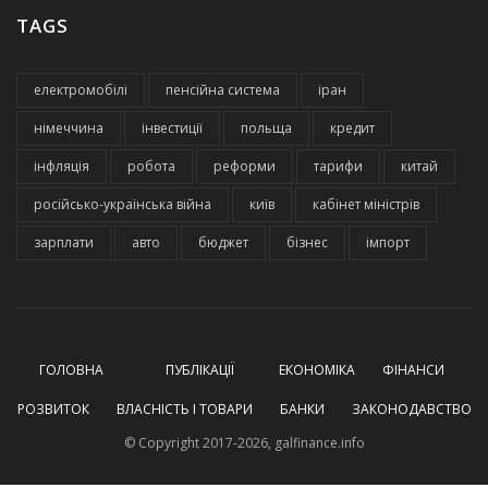
TAGS
електромобілі
пенсійна система
іран
німеччина
інвестиції
польща
кредит
інфляція
робота
реформи
тарифи
китай
російсько-українська війна
київ
кабінет міністрів
зарплати
авто
бюджет
бізнес
імпорт
ГОЛОВНА
ПУБЛІКАЦІЇ
ЕКОНОМІКА
ФІНАНСИ
РОЗВИТОК
ВЛАСНІСТЬ І ТОВАРИ
БАНКИ
ЗАКОНОДАВСТВО
© Copyright 2017-2026, galfinance.info