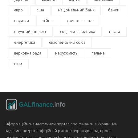
євро
сша
національний банк
банки
податки
війна
криптовалюта
штучний інтелект
соціальна політика
нафта
енергетика
європейський союз
верховна рада
нерухомість
пальне
ціни
Інформаційно‑аналітичний портал про фінанси в Україні. Ми
надаємо щоденні офіційні й ринкові курси долара, прості
інструменти для порівняння банківських кредитів і депозитів,