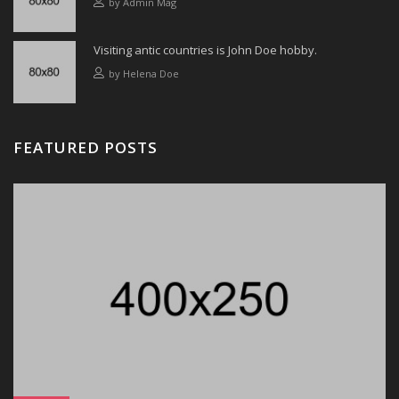
by
Admin Mag
Visiting antic countries is John Doe hobby.
by
Helena Doe
FEATURED POSTS