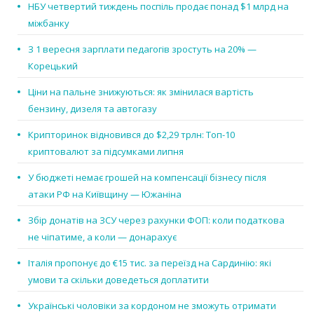
НБУ четвертий тиждень поспіль продає понад $1 млрд на
міжбанку
З 1 вересня зарплати педагогів зростуть на 20% —
Корецький
Ціни на пальне знижуються: як змінилася вартість
бензину, дизеля та автогазу
Крипторинок відновився до $2,29 трлн: Топ-10
криптовалют за підсумками липня
У бюджеті немає грошей на компенсації бізнесу після
атаки РФ на Київщину — Южаніна
Збір донатів на ЗСУ через рахунки ФОП: коли податкова
не чіпатиме, а коли — донарахує
Італія пропонує до €15 тис. за переїзд на Сардинію: які
умови та скільки доведеться доплатити
Українські чоловіки за кордоном не зможуть отримати