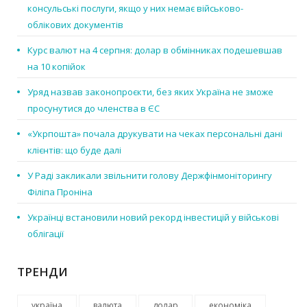
консульські послуги, якщо у них немає військово-
облікових документів
Курс валют на 4 серпня: долар в обмінниках подешевшав
на 10 копійок
Уряд назвав законопроєкти, без яких Україна не зможе
просунутися до членства в ЄС
«Укрпошта» почала друкувати на чеках персональні дані
клієнтів: що буде далі
У Раді закликали звільнити голову Держфінмоніторингу
Філіпа Проніна
Українці встановили новий рекорд інвестицій у військові
облігації
ТРЕНДИ
україна
валюта
долар
економіка