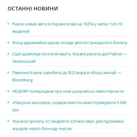
ОСТАННІ НОВИНИ
Ринок нових авто в Україні впав на 10,5% у липні: топ-10
моделей
Фонд держмайна шукає склади для постраждалого бізнесу
США щомісяця постачатимуть Україні ракети для Patriot —
Зеленський
Північна Корея заробила до $22 млрд в обхід санкцій —
Bloomberg
НКЦПФР попереджає про нові шахрайські інвестпроєкти
«Пакунок школяра»: родини вже почали отримувати 5 000
грн
Україна просить ЄС виділити 220 млн євро для підтримки
аграріїв через блокаду портів