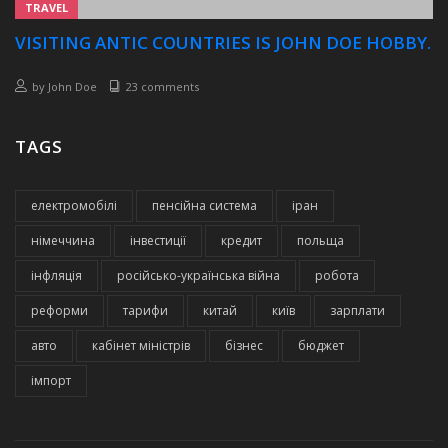
TRAVEL
VISITING ANTIC COUNTRIES IS JOHN DOE HOBBY.
by
John Doe
23 comments
TAGS
електромобілі
пенсійна система
іран
німеччина
інвестиції
кредит
польща
інфляція
російсько-українська війна
робота
реформи
тарифи
китай
київ
зарплати
авто
кабінет міністрів
бізнес
бюджет
імпорт