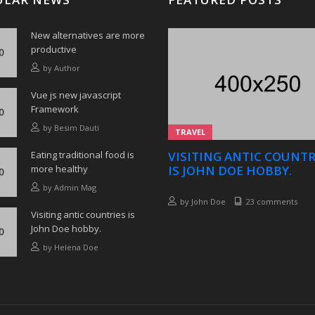
New alternatives are more
productive
by
Author
Vue js new javascript
Framework
by
Besim Dauti
TRAVEL
Eating traditional food is
VISITING ANTIC COUNTR
more healthy
IS JOHN DOE HOBBY.
by
Admin Mag
by
John Doe
23 comments
Visiting antic countries is
John Doe hobby.
by
Helena Doe