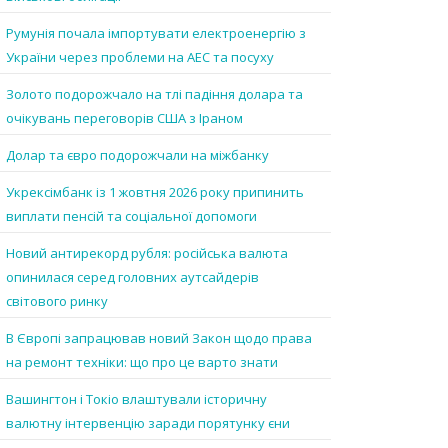
Румунія почала імпортувати електроенергію з
України через проблеми на АЕС та посуху
Золото подорожчало на тлі падіння долара та
очікувань переговорів США з Іраном
Долар та євро подорожчали на міжбанку
Укрексімбанк із 1 жовтня 2026 року припинить
виплати пенсій та соціальної допомоги
Новий антирекорд рубля: російська валюта
опинилася серед головних аутсайдерів
світового ринку
В Європі запрацював новий Закон щодо права
на ремонт техніки: що про це варто знати
Вашингтон і Токіо влаштували історичну
валютну інтервенцію заради порятунку єни