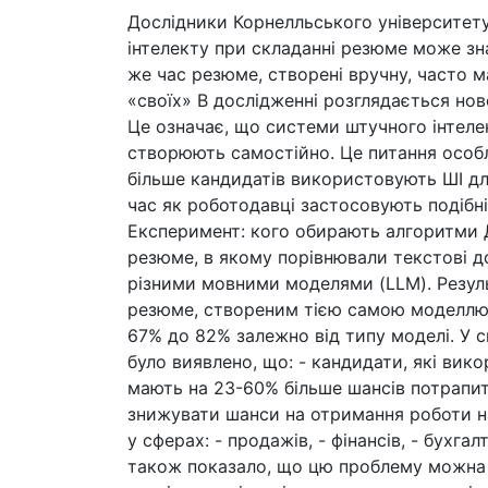
Дослідники Корнелльського університет
інтелекту при складанні резюме може зн
же час резюме, створені вручну, часто м
«своїх» В дослідженні розглядається но
Це означає, що системи штучного інтеле
створюють самостійно. Це питання особли
більше кандидатів використовують ШІ дл
час як роботодавці застосовують подібні
Експеримент: кого обирають алгоритми 
резюме, в якому порівнювали текстові д
різними мовними моделями (LLM). Резуль
резюме, створеним тією самою моделлю.
67% до 82% залежно від типу моделі. У 
було виявлено, що: - кандидати, які ви
мають на 23-60% більше шансів потрапит
знижувати шанси на отримання роботи н
у сферах: - продажів, - фінансів, - бухг
також показало, що цю проблему можна