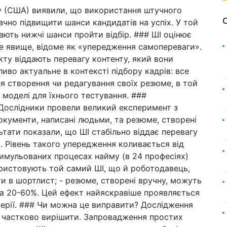
у (США) виявили, що використання штучного
ачно підвищити шанси кандидатів на успіх. У той
ають нижчі шанси пройти відбір. ### ШІ оцінює
ве явище, відоме як «упередження самопереваги».
кту віддають перевагу контенту, який вони
во актуальне в контексті підбору кадрів: все
я створення чи редагування своїх резюме, в той
 моделі для їхнього тестування. ###
Дослідники провели великий експеримент з
окументи, написані людьми, та резюме, створені
тати показали, що ШІ стабільно віддає перевагу
 Рівень такого упередження коливається від
симульованих процесах найму (в 24 професіях)
користовують той самий ШІ, що й роботодавець,
и в шортлист; - резюме, створені вручну, можуть
а 20-60%. Цей ефект найяскравіше проявляється
алтерії. ### Чи можна це виправити? Дослідження
 частково вирішити. Запровадження простих