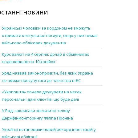
ОСТАННІ НОВИНИ
Українські чоловіки за кордоном не зможуть
отримати консульські послуги, якщо у них немає
військово-облікових документів
Курс валют на 4 серпня: долар в обмінниках
подешевшав на 10 копійок
Уряд назвав законопроєкти, без яких Україна
не зможе просунутися до членства в ЄС
«Укрпошта» почала друкувати на чеках
персональні дані клієнтів: що буде далі
У Раді закликали звільнити голову
Держфінмоніторингу Філіпа Проніна
Українці встановили новий рекорд інвестицій у
військові облігації