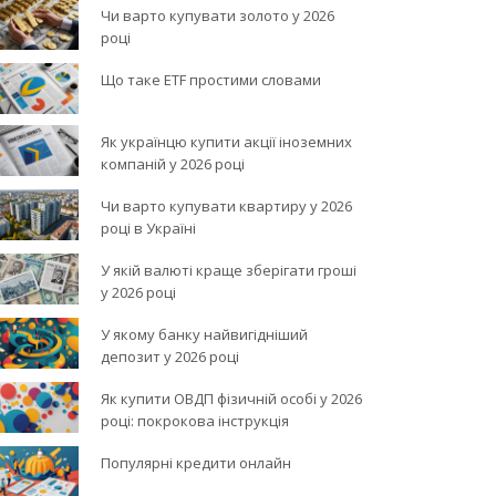
Чи варто купувати золото у 2026
році
Що таке ETF простими словами
Як українцю купити акції іноземних
компаній у 2026 році
Чи варто купувати квартиру у 2026
році в Україні
У якій валюті краще зберігати гроші
у 2026 році
У якому банку найвигідніший
депозит у 2026 році
Як купити ОВДП фізичній особі у 2026
році: покрокова інструкція
Популярні кредити онлайн