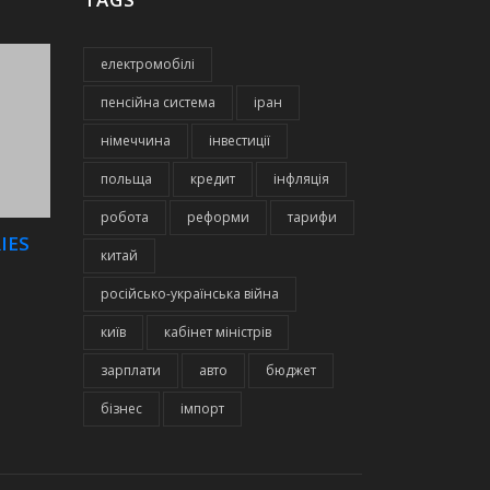
електромобілі
пенсійна система
іран
німеччина
інвестиції
польща
кредит
інфляція
робота
реформи
тарифи
IES
китай
російсько-українська війна
київ
кабінет міністрів
зарплати
авто
бюджет
бізнес
імпорт