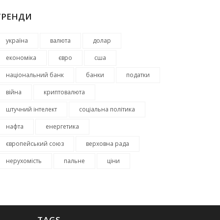
ТРЕНДИ
україна
валюта
долар
економіка
євро
сша
національний банк
банки
податки
війна
криптовалюта
штучний інтелект
соціальна політика
нафта
енергетика
європейський союз
верховна рада
нерухомість
пальне
ціни
TAGS