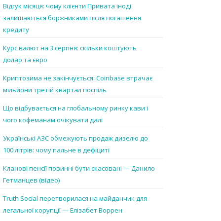
Відгук місяця: чому клієнти Привата іноді
залишаються боржниками після погашення
кредиту
Курс валют на 3 серпня: скільки коштують
долар та євро
Криптозима не закінчується: Coinbase втрачає
мільйони третій квартал поспіль
Що відбувається на глобальному ринку кави і
чого кофеманам очікувати далі
Українські АЗС обмежують продаж дизелю до
100 літрів: чому пальне в дефіциті
Кланові пенсії повинні бути скасовані — Данило
Гетманцев (відео)
Truth Social перетворилася на майданчик для
легальної корупції — Елізабет Воррен