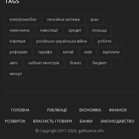
TAGS
електромобілі
пенсійна система
іран
німеччина
інвестиції
кредит
польща
інфляція
російсько-українська війна
робота
реформи
тарифи
китай
київ
зарплати
авто
кабінет міністрів
бізнес
бюджет
імпорт
ГОЛОВНА
ПУБЛІКАЦІЇ
ЕКОНОМІКА
ФІНАНСИ
РОЗВИТОК
ВЛАСНІСТЬ І ТОВАРИ
БАНКИ
ЗАКОНОДАВСТВО
© Copyright 2017-2026, galfinance.info