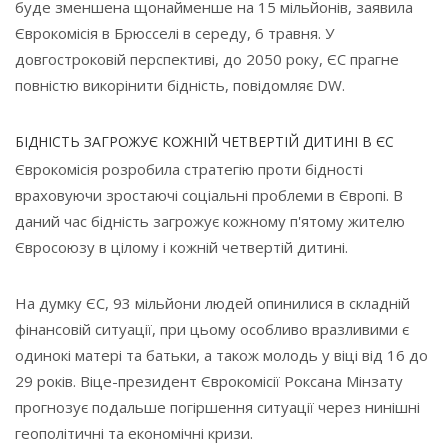
буде зменшена щонайменше на 15 мільйонів, заявила
Єврокомісія в Брюсселі в середу, 6 травня. У
довгостроковій перспективі, до 2050 року, ЄС прагне
повністю викорінити бідність, повідомляє DW.
БІДНІСТЬ ЗАГРОЖУЄ КОЖНІЙ ЧЕТВЕРТІЙ ДИТИНІ В ЄС
Єврокомісія розробила стратегію проти бідності
враховуючи зростаючі соціальні проблеми в Європі. В
даний час бідність загрожує кожному п'ятому жителю
Євросоюзу в цілому і кожній четвертій дитині.
На думку ЄС, 93 мільйони людей опинилися в складній
фінансовій ситуації, при цьому особливо вразливими є
одинокі матері та батьки, а також молодь у віці від 16 до
29 років. Віце-президент Єврокомісії Роксана Мінзату
прогнозує подальше погіршення ситуації через нинішні
геополітичні та економічні кризи.