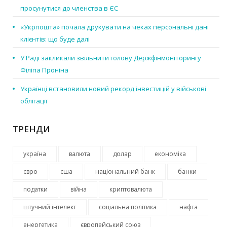
просунутися до членства в ЄС
«Укрпошта» почала друкувати на чеках персональні дані
клієнтів: що буде далі
У Раді закликали звільнити голову Держфінмоніторингу
Філіпа Проніна
Українці встановили новий рекорд інвестицій у військові
облігації
ТРЕНДИ
україна
валюта
долар
економіка
євро
сша
національний банк
банки
податки
війна
криптовалюта
штучний інтелект
соціальна політика
нафта
енергетика
європейський союз