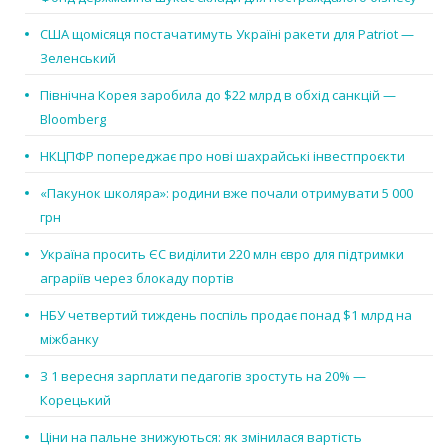
США щомісяця постачатимуть Україні ракети для Patriot —
Зеленський
Північна Корея заробила до $22 млрд в обхід санкцій —
Bloomberg
НКЦПФР попереджає про нові шахрайські інвестпроєкти
«Пакунок школяра»: родини вже почали отримувати 5 000
грн
Україна просить ЄС виділити 220 млн євро для підтримки
аграріїв через блокаду портів
НБУ четвертий тиждень поспіль продає понад $1 млрд на
міжбанку
З 1 вересня зарплати педагогів зростуть на 20% —
Корецький
Ціни на пальне знижуються: як змінилася вартість