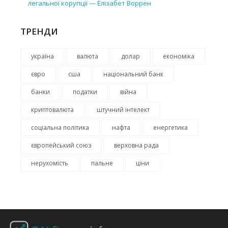
легальної корупції — Елізабет Воррен
ТРЕНДИ
україна
валюта
долар
економіка
євро
сша
національний банк
банки
податки
війна
криптовалюта
штучний інтелект
соціальна політика
нафта
енергетика
європейський союз
верховна рада
нерухомість
пальне
ціни