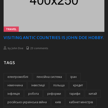
TRAVEL
VISITING ANTIC COUNTRIES IS JOHN DOE HOBBY.
by
John Doe
23 comments
TAGS
електромобілі
пенсійна система
іран
німеччина
інвестиції
польща
кредит
інфляція
робота
реформи
тарифи
китай
російсько-українська війна
київ
кабінет міністрів