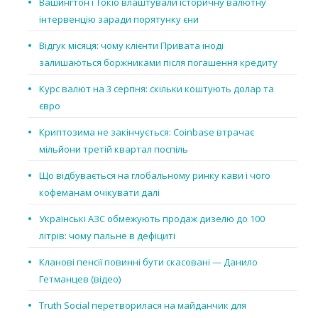
Вашингтон і Токіо влаштували історичну валютну
інтервенцію заради порятунку єни
Відгук місяця: чому клієнти Привата іноді
залишаються боржниками після погашення кредиту
Курс валют на 3 серпня: скільки коштують долар та
євро
Криптозима не закінчується: Coinbase втрачає
мільйони третій квартал поспіль
Що відбувається на глобальному ринку кави і чого
кофеманам очікувати далі
Українські АЗС обмежують продаж дизелю до 100
літрів: чому пальне в дефіциті
Кланові пенсії повинні бути скасовані — Данило
Гетманцев (відео)
Truth Social перетворилася на майданчик для