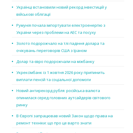
Українці встановили новий рекорд інвестицій у
військові облігації
Румунія почала імпортувати електроенергію з
України через проблеми на АЕС та посуху
Золото подорожчало на тлі падіння долара та
очікувань переговорів США з Іраном
Долар та євро подорожчали на міжбанку
Укрексімбанк із 1 жовтня 2026 року припинить
виплати пенсій та соціальної допомоги
Новий антирекорд рубля: російська валюта
опинилася серед головних аутсайдерів світового
ринку
В Європі запрацював новий Закон щодо права на
ремонт техніки: що про це варто знати