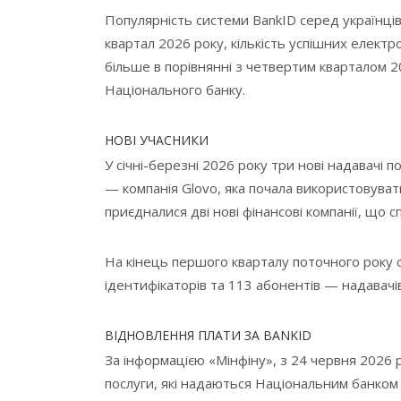
Популярність системи BankID серед українці
квартал 2026 року, кількість успішних електр
більше в порівнянні з четвертим кварталом 
Національного банку.
НОВІ УЧАСНИКИ
У січні-березні 2026 року три нові надавачі 
— компанія Glovo, яка почала використовувати
приєдналися дві нові фінансові компанії, що 
На кінець першого кварталу поточного року с
ідентифікаторів та 113 абонентів — надавачів
ВІДНОВЛЕННЯ ПЛАТИ ЗА BANKID
За інформацією «Мінфіну», з 24 червня 2026 
послуги, які надаються Національним банком