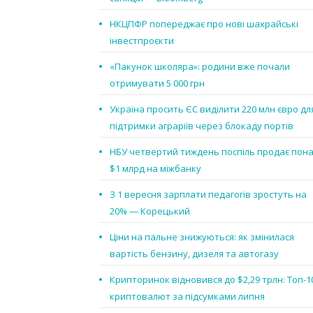
НКЦПФР попереджає про нові шахрайські
інвестпроєкти
«Пакунок школяра»: родини вже почали
отримувати 5 000 грн
Україна просить ЄС виділити 220 млн євро дл
підтримки аграріїв через блокаду портів
НБУ четвертий тиждень поспіль продає пон
$1 млрд на міжбанку
З 1 вересня зарплати педагогів зростуть на
20% — Корецький
Ціни на пальне знижуються: як змінилася
вартість бензину, дизеля та автогазу
Крипторинок відновився до $2,29 трлн: Топ-1
криптовалют за підсумками липня