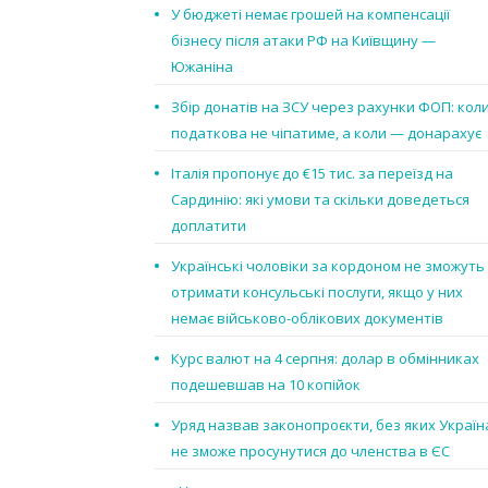
У бюджеті немає грошей на компенсації
бізнесу після атаки РФ на Київщину —
Южаніна
Збір донатів на ЗСУ через рахунки ФОП: кол
податкова не чіпатиме, а коли — донарахує
Італія пропонує до €15 тис. за переїзд на
Сардинію: які умови та скільки доведеться
доплатити
Українські чоловіки за кордоном не зможуть
отримати консульські послуги, якщо у них
немає військово-облікових документів
Курс валют на 4 серпня: долар в обмінниках
подешевшав на 10 копійок
Уряд назвав законопроєкти, без яких Україн
не зможе просунутися до членства в ЄС