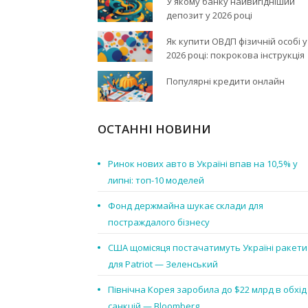
У якому банку найвигідніший
депозит у 2026 році
Як купити ОВДП фізичній особі у
2026 році: покрокова інструкція
Популярні кредити онлайн
ОСТАННІ НОВИНИ
Ринок нових авто в Україні впав на 10,5% у
липні: топ-10 моделей
Фонд держмайна шукає склади для
постраждалого бізнесу
США щомісяця постачатимуть Україні ракети
для Patriot — Зеленський
Північна Корея заробила до $22 млрд в обхід
санкцій — Bloomberg