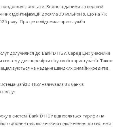
в продовжує зростати. Згідно з даними за перший
онних ідентифікацій досягла 33 мільйонів, що на 7%
2025 року. Про це повідомила пресслужба
послуг долучилися до BankID НБУ. Серед цих учасників
 систему для перевірки віку своїх користувачів. Також
спеціалізуються на наданні швидких онлайн-кредитів.
истема BankID НБУ налічувала 38 банків-
 послуг.
року в системі BankID НБУ відновляться тарифи на
 його абонентам, включаючи підключення до системи