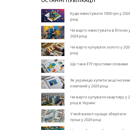
ОСТАННІ ПУБЛІКАЦІЇ
Куди інвестувати 1000 грн у 202
році
Чи варто інвестувати в біткоїн 
2026 році
Чи варто купувати золото у 202
році
Що таке ETF простими словами
Як українцю купити акції інозе
компаній у 2026 році
Чи варто купувати квартиру у 
році в Україні
У якій валюті краще зберігати
гроші у 2026 році