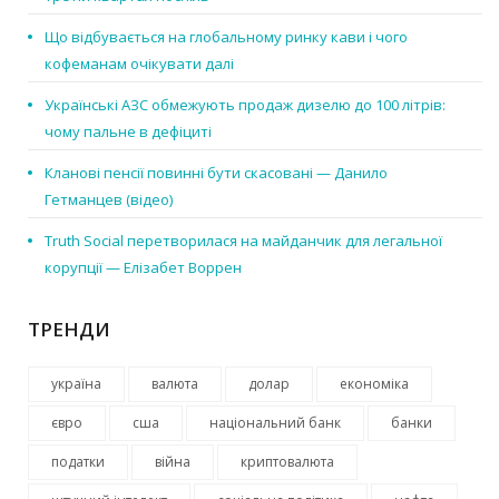
Що відбувається на глобальному ринку кави і чого
кофеманам очікувати далі
Українські АЗС обмежують продаж дизелю до 100 літрів:
чому пальне в дефіциті
Кланові пенсії повинні бути скасовані — Данило
Гетманцев (відео)
Truth Social перетворилася на майданчик для легальної
корупції — Елізабет Воррен
ТРЕНДИ
україна
валюта
долар
економіка
євро
сша
національний банк
банки
податки
війна
криптовалюта