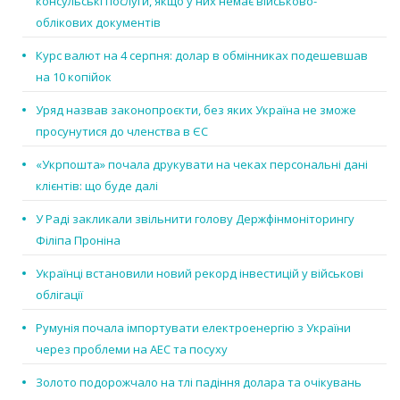
консульські послуги, якщо у них немає військово-
облікових документів
Курс валют на 4 серпня: долар в обмінниках подешевшав
на 10 копійок
Уряд назвав законопроєкти, без яких Україна не зможе
просунутися до членства в ЄС
«Укрпошта» почала друкувати на чеках персональні дані
клієнтів: що буде далі
У Раді закликали звільнити голову Держфінмоніторингу
Філіпа Проніна
Українці встановили новий рекорд інвестицій у військові
облігації
Румунія почала імпортувати електроенергію з України
через проблеми на АЕС та посуху
Золото подорожчало на тлі падіння долара та очікувань