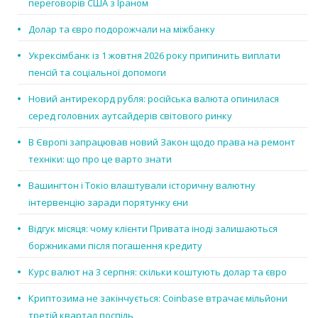
переговорів США з Іраном
Долар та євро подорожчали на міжбанку
Укрексімбанк із 1 жовтня 2026 року припинить виплати
пенсій та соціальної допомоги
Новий антирекорд рубля: російська валюта опинилася
серед головних аутсайдерів світового ринку
В Європі запрацював новий Закон щодо права на ремонт
техніки: що про це варто знати
Вашингтон і Токіо влаштували історичну валютну
інтервенцію заради порятунку єни
Відгук місяця: чому клієнти Привата іноді залишаються
боржниками після погашення кредиту
Курс валют на 3 серпня: скільки коштують долар та євро
Криптозима не закінчується: Coinbase втрачає мільйони
третій квартал поспіль