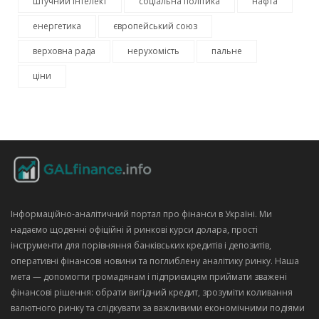
штучний інтелект
соціальна політика
нафта
енергетика
європейський союз
верховна рада
нерухомість
пальне
ціни
Інформаційно‑аналітичний портал про фінанси в Україні. Ми
надаємо щоденні офіційні й ринкові курси долара, прості
інструменти для порівняння банківських кредитів і депозитів,
оперативні фінансові новини та поглиблену аналітику ринку. Наша
мета — допомогти громадянам і підприємцям приймати зважені
фінансові рішення: обрати вигідний кредит, зрозуміти коливання
валютного ринку та слідкувати за важливими економічними подіями