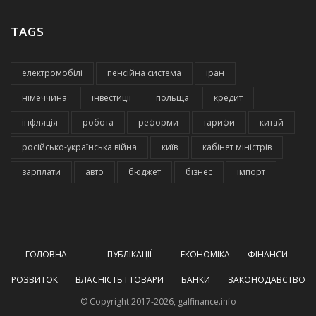
TAGS
електромобілі
пенсійна система
іран
німеччина
інвестиції
польща
кредит
інфляція
робота
реформи
тарифи
китай
російсько-українська війна
київ
кабінет міністрів
зарплати
авто
бюджет
бізнес
імпорт
ГОЛОВНА
ПУБЛІКАЦІЇ
ЕКОНОМІКА
ФІНАНСИ
РОЗВИТОК
ВЛАСНІСТЬ І ТОВАРИ
БАНКИ
ЗАКОНОДАВСТВО
© Copyright 2017-2026, galfinance.info