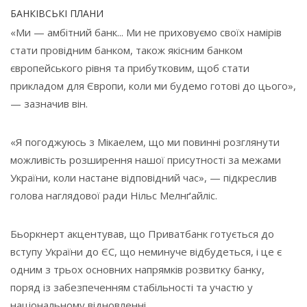
БАНКІВСЬКІ ПЛАНИ
«Ми — амбітний банк... Ми не приховуємо своїх намірів
стати провідним банком, також якісним банком
європейського рівня та прибутковим, щоб стати
прикладом для Європи, коли ми будемо готові до цього»,
— зазначив він.
«Я погоджуюсь з Мікаелем, що ми повинні розглянути
можливість розширення нашої присутності за межами
України, коли настане відповідний час», — підкреслив
голова наглядової ради Нільс Мелнґайліс.
Бьоркнерт акцентував, що Приватбанк готується до
вступу України до ЄС, що неминуче відбудеться, і це є
одним з трьох основних напрямків розвитку банку,
поряд із забезпеченням стабільності та участю у
національному відновленні.