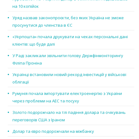
на 10 копійок
Уряд назвав законопроєкти, без яких Україна не зможе
просунутися до членства в ЄС
«Укрпошта» почала друкувати на чеках персональні дані
клієнтів: що буде далі
У Раді закликали звільнити голову Держфінмоніторингу
Філіпа Проніна
Українці встановили новий рекорд інвестицій у військові
облігації
Румунія почала імпортувати електроенергію з України
через проблеми на АЕС та посуху
Золото подорожчало на тлі падіння долара та очікувань
переговорів США з Іраном
Долар та євро подорожчали на міжбанку