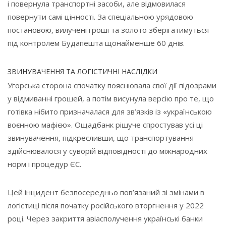
і повернула транспортні засоби, але відмовилася
повернути самі цінності. За спеціальною урядовою
постановою, вилучені гроші та золото зберігатимуться
під контролем Будапешта щонайменше 60 днів.
ЗВИНУВАЧЕННЯ ТА ЛОГІСТИЧНІ НАСЛІДКИ
Угорська сторона спочатку пояснювала свої дії підозрами
у відмиванні грошей, а потім висунула версію про те, що
готівка нібито призначалася для зв’язків із «українською
воєнною мафією». Ощадбанк рішуче спростував усі ці
звинувачення, підкресливши, що транспортування
здійснювалося у суворій відповідності до міжнародних
норм і процедур ЄС.
Цей інцидент безпосередньо пов’язаний зі змінами в
логістиці після початку російського вторгнення у 2022
році. Через закриття авіасполучення українські банки