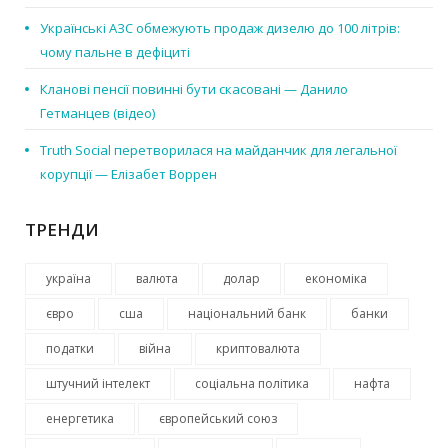
Українські АЗС обмежують продаж дизелю до 100 літрів:
чому пальне в дефіциті
Кланові пенсії повинні бути скасовані — Данило
Гетманцев (відео)
Truth Social перетворилася на майданчик для легальної
корупції — Елізабет Воррен
ТРЕНДИ
україна
валюта
долар
економіка
євро
сша
національний банк
банки
податки
війна
криптовалюта
штучний інтелект
соціальна політика
нафта
енергетика
європейський союз