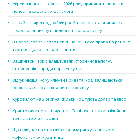
Укрексімбанк із 1 жовтня 2026 року припинить виплати
пенсій та соціальної допомоги
Новий антирекорд рубля: російська валюта опинилася
серед головних аутсайдерів світового ринку
В Європі запрацював новий Закон щодо права на ремонт
техніки: що про це варто знати
Вашингтон і Токіо влаштували історичну валютну
інтервенцію заради порятунку єни
Відгук місяця: чому клієнти Привата іноді залишаються
боржниками після погашення кредиту
Курс валют на 3 серпня: скільки коштують долар та євро
Криптозима не закінчується: Coinbase втрачає мільйони
третій квартал поспіль
Що відбувається на глобальному ринку кави і чого
кофеманам очікувати далі