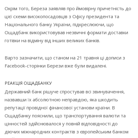
Окрім того, Береза заявляв про ймовірну причетність до
цієї схеми високопосадовців з Офісу президента та
Національного банку України, підкреслюючи, що
Ощадбанк використовував незвичні формати доставки
готівки на відміну від інших великих банків.
Варто зазначити, що станом на 21 травня ці дописи з
Facebook-сторінки Берези вже були видалені.
РЕАКЦІЯ ОЩАДБАНКУ
Державний банк рішуче спростував всі звинувачення,
назвавши їх абсолютною неправдою, яка шкодить
репутації провідної фінансової установи країни. В
Ощадбанку пояснили, що транспортування валюти та
цінностей здійснювалося у повній відповідності до
діючих міжнародних контрактів з європейським банком