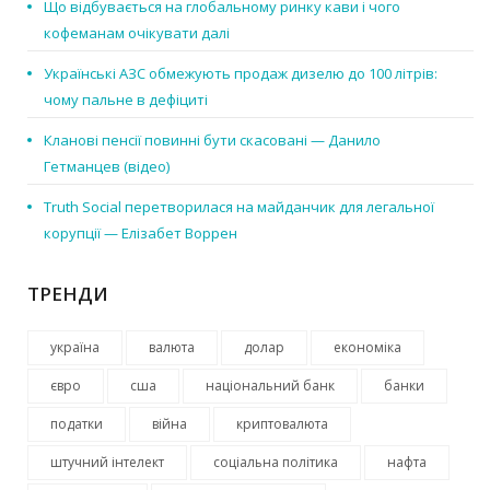
Що відбувається на глобальному ринку кави і чого
кофеманам очікувати далі
Українські АЗС обмежують продаж дизелю до 100 літрів:
чому пальне в дефіциті
Кланові пенсії повинні бути скасовані — Данило
Гетманцев (відео)
Truth Social перетворилася на майданчик для легальної
корупції — Елізабет Воррен
ТРЕНДИ
україна
валюта
долар
економіка
євро
сша
національний банк
банки
податки
війна
криптовалюта
штучний інтелект
соціальна політика
нафта