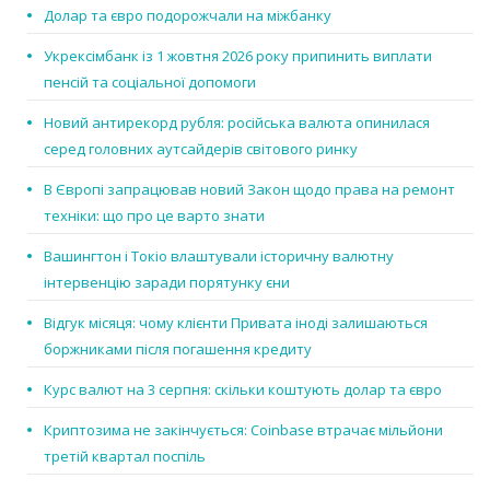
Долар та євро подорожчали на міжбанку
Укрексімбанк із 1 жовтня 2026 року припинить виплати
пенсій та соціальної допомоги
Новий антирекорд рубля: російська валюта опинилася
серед головних аутсайдерів світового ринку
В Європі запрацював новий Закон щодо права на ремонт
техніки: що про це варто знати
Вашингтон і Токіо влаштували історичну валютну
інтервенцію заради порятунку єни
Відгук місяця: чому клієнти Привата іноді залишаються
боржниками після погашення кредиту
Курс валют на 3 серпня: скільки коштують долар та євро
Криптозима не закінчується: Coinbase втрачає мільйони
третій квартал поспіль