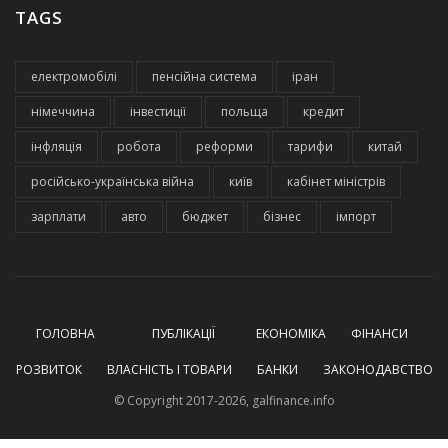
TAGS
електромобілі
пенсійна система
іран
німеччина
інвестиції
польща
кредит
інфляція
робота
реформи
тарифи
китай
російсько-українська війна
київ
кабінет міністрів
зарплати
авто
бюджет
бізнес
імпорт
ГОЛОВНА
ПУБЛІКАЦІЇ
ЕКОНОМІКА
ФІНАНСИ
РОЗВИТОК
ВЛАСНІСТЬ І ТОВАРИ
БАНКИ
ЗАКОНОДАВСТВО
© Copyright 2017-2026, galfinance.info