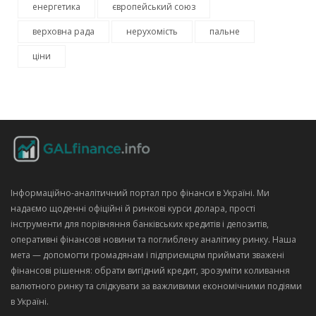
енергетика
європейський союз
верховна рада
нерухомість
пальне
ціни
Інформаційно‑аналітичний портал про фінанси в Україні. Ми
надаємо щоденні офіційні й ринкові курси долара, прості
інструменти для порівняння банківських кредитів і депозитів,
оперативні фінансові новини та поглиблену аналітику ринку. Наша
мета — допомогти громадянам і підприємцям приймати зважені
фінансові рішення: обрати вигідний кредит, зрозуміти коливання
валютного ринку та слідкувати за важливими економічними подіями
в Україні.