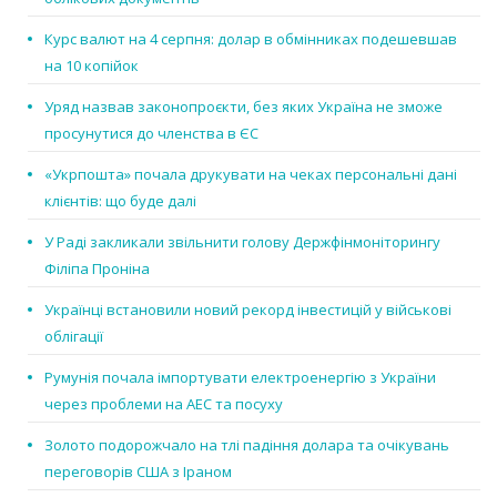
Курс валют на 4 серпня: долар в обмінниках подешевшав
на 10 копійок
Уряд назвав законопроєкти, без яких Україна не зможе
просунутися до членства в ЄС
«Укрпошта» почала друкувати на чеках персональні дані
клієнтів: що буде далі
У Раді закликали звільнити голову Держфінмоніторингу
Філіпа Проніна
Українці встановили новий рекорд інвестицій у військові
облігації
Румунія почала імпортувати електроенергію з України
через проблеми на АЕС та посуху
Золото подорожчало на тлі падіння долара та очікувань
переговорів США з Іраном