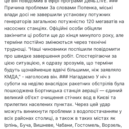
це він повідомив в ефірі програми День.LIVE. ###
Причина проблеми За словами Попенка, міські
влади досі не завершили установку потужних
генераторів загальною потужністю 120 мегаватів на
насосних станціях. Офіційні особи обіцяли
закінчити ці роботи ще до кінця минулого року, але
терміни постійно змінюються через технічні
труднощі. "Наші чиновники поспішили повідомити
про швидке завершення робіт. Спостерігаючи за
цією ситуацією, я одразу зрозумів, що терміни
будуть щонайменше вдвічі більшими, ніж заявляло
КМДА," - наголосив він. ### Нагадаємо У ніч з
суботи на неділю внаслідок ракетних обстрілів була
пошкоджена Бортницька станція аерації — єдиний
великий об'єкт очищення стічних вод в Києві та
прилеглих населених пунктах. Через цей удар
можуть виникнути проблеми з водопостачанням у
всіх районах столиці, а також в таких містах як
Ірпінь, Буча, Вишневе, Чабани, Гостомель, Ворзель,