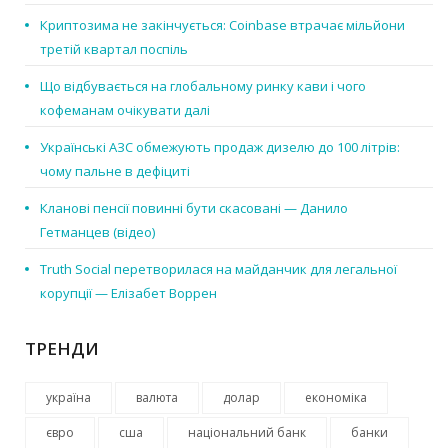
Криптозима не закінчується: Coinbase втрачає мільйони
третій квартал поспіль
Що відбувається на глобальному ринку кави і чого
кофеманам очікувати далі
Українські АЗС обмежують продаж дизелю до 100 літрів:
чому пальне в дефіциті
Кланові пенсії повинні бути скасовані — Данило
Гетманцев (відео)
Truth Social перетворилася на майданчик для легальної
корупції — Елізабет Воррен
ТРЕНДИ
україна
валюта
долар
економіка
євро
сша
національний банк
банки