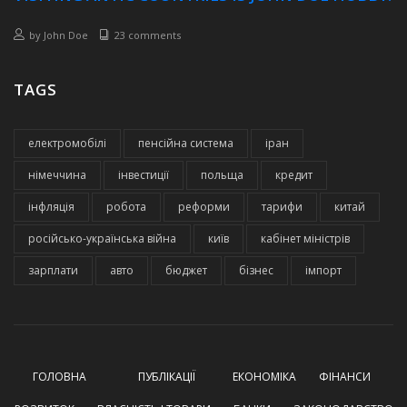
by
John Doe
23 comments
TAGS
електромобілі
пенсійна система
іран
німеччина
інвестиції
польща
кредит
інфляція
робота
реформи
тарифи
китай
російсько-українська війна
київ
кабінет міністрів
зарплати
авто
бюджет
бізнес
імпорт
ГОЛОВНА
ПУБЛІКАЦІЇ
ЕКОНОМІКА
ФІНАНСИ