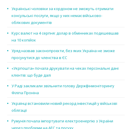
Українські чоловіки за кордоном не зможуть отримати
консульські послуги, якщо у них немає військово-
облікових документів
Курс валют на 4 серпня: долар в обмінниках подешевшав
на 10 копійок
Уряд назвав законопроєкти, без яких Україна не зможе
просунутися до членства в ЄС
«Укрпошта» почала друкувати на чеках персональні дані
клієнтів: що буде далі
У Раді закликали звільнити голову Держфінмоніторингу
Філіпа Проніна
Українці встановили новий рекорд інвестицій у військові
облігації
Румунія почала імпортувати електроенергію з України
через проблеми на АЕС та посуху