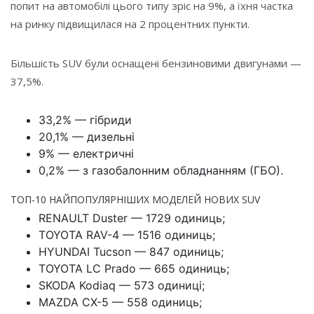
попит на автомобілі цього типу зріс на 9%, а їхня частка
на ринку підвищилася на 2 процентних пункти.
Більшість SUV були оснащені бензиновими двигунами —
37,5%.
33,2% — гібриди
20,1% — дизельні
9% — електричні
0,2% — з газобалонним обладнанням (ГБО).
ТОП-10 НАЙПОПУЛЯРНІШИХ МОДЕЛЕЙ НОВИХ SUV
RENAULT Duster — 1729 одиниць;
TOYOTA RAV-4 — 1516 одиниць;
HYUNDAI Tucson — 847 одиниць;
TOYOTA LC Prado — 665 одиниць;
SKODA Kodiaq — 573 одиниці;
MAZDA CX-5 — 558 одиниць;