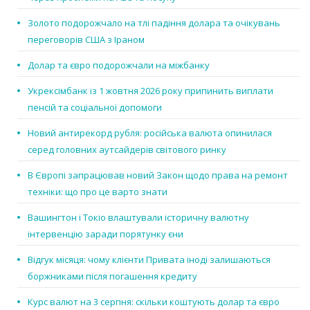
Золото подорожчало на тлі падіння долара та очікувань
переговорів США з Іраном
Долар та євро подорожчали на міжбанку
Укрексімбанк із 1 жовтня 2026 року припинить виплати
пенсій та соціальної допомоги
Новий антирекорд рубля: російська валюта опинилася
серед головних аутсайдерів світового ринку
В Європі запрацював новий Закон щодо права на ремонт
техніки: що про це варто знати
Вашингтон і Токіо влаштували історичну валютну
інтервенцію заради порятунку єни
Відгук місяця: чому клієнти Привата іноді залишаються
боржниками після погашення кредиту
Курс валют на 3 серпня: скільки коштують долар та євро