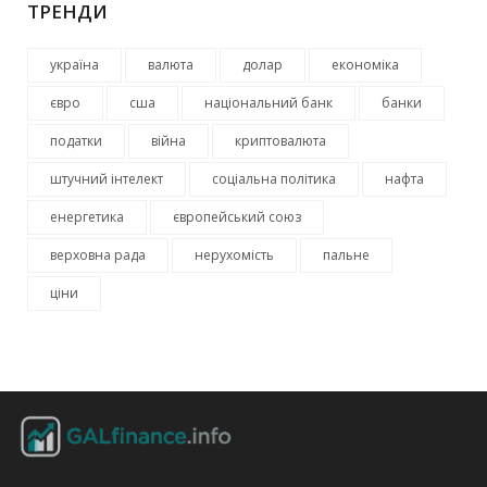
ТРЕНДИ
україна
валюта
долар
економіка
євро
сша
національний банк
банки
податки
війна
криптовалюта
штучний інтелект
соціальна політика
нафта
енергетика
європейський союз
верховна рада
нерухомість
пальне
ціни