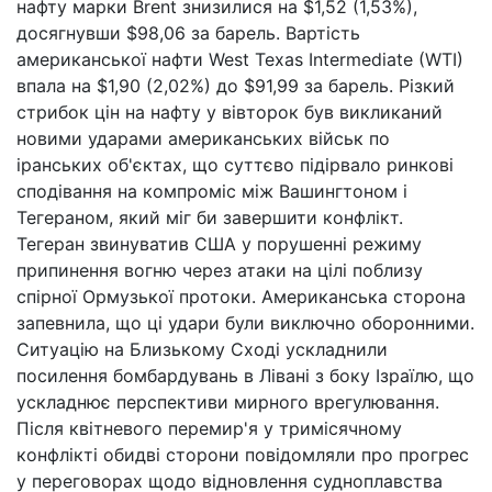
нафту марки Brent знизилися на $1,52 (1,53%),
досягнувши $98,06 за барель. Вартість
американської нафти West Texas Intermediate (WTI)
впала на $1,90 (2,02%) до $91,99 за барель. Різкий
стрибок цін на нафту у вівторок був викликаний
новими ударами американських військ по
іранських об'єктах, що суттєво підірвало ринкові
сподівання на компроміс між Вашингтоном і
Тегераном, який міг би завершити конфлікт.
Тегеран звинуватив США у порушенні режиму
припинення вогню через атаки на цілі поблизу
спірної Ормузької протоки. Американська сторона
запевнила, що ці удари були виключно оборонними.
Ситуацію на Близькому Сході ускладнили
посилення бомбардувань в Лівані з боку Ізраїлю, що
ускладнює перспективи мирного врегулювання.
Після квітневого перемир'я у тримісячному
конфлікті обидві сторони повідомляли про прогрес
у переговорах щодо відновлення судноплавства