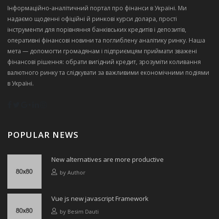
Інформаційно‑аналітичний портал про фінанси в Україні. Ми
надаємо щоденні офіційні й ринкові курси долара, прості
інструменти для порівняння банківських кредитів і депозитів,
оперативні фінансові новини та поглиблену аналітику ринку. Наша
мета — допомогти громадянам і підприємцям приймати зважені
фінансові рішення: обрати вигідний кредит, зрозуміти коливання
валютного ринку та слідкувати за важливими економічними подіями
в Україні.
POPULAR NEWS
New alternatives are more productive
by
Author
Vue js new javascript Framework
by
Besim Dauti