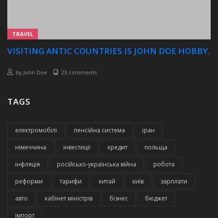
TRAVEL
VISITING ANTIC COUNTRIES IS JOHN DOE HOBBY.
by
John Doe
23 comments
TAGS
електромобілі
пенсійна система
іран
німеччина
інвестиції
кредит
польща
інфляція
російсько-українська війна
робота
реформи
тарифи
китай
київ
зарплати
авто
кабінет міністрів
бізнес
бюджет
імпорт