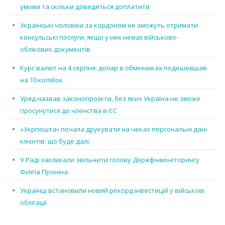
умови та скільки доведеться доплатити
Українські чоловіки за кордоном не зможуть отримати
консульські послуги, якщо у них немає військово-
облікових документів
Курс валют на 4 серпня: долар в обмінниках подешевшав
на 10 копійок
Уряд назвав законопроєкти, без яких Україна не зможе
просунутися до членства в ЄС
«Укрпошта» почала друкувати на чеках персональні дані
клієнтів: що буде далі
У Раді закликали звільнити голову Держфінмоніторингу
Філіпа Проніна
Українці встановили новий рекорд інвестицій у військові
облігації