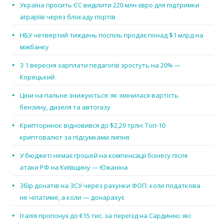
Україна просить ЄС виділити 220 млн євро для підтримки
аграріїв через блокаду портів
НБУ четвертий тиждень поспіль продає понад $1 млрд на
міжбанку
З 1 вересня зарплати педагогів зростуть на 20% —
Корецький
Ціни на пальне знижуються: як змінилася вартість
бензину, дизеля та автогазу
Крипторинок відновився до $2,29 трлн: Топ-10
криптовалют за підсумками липня
У бюджеті немає грошей на компенсації бізнесу після
атаки РФ на Київщину — Южаніна
Збір донатів на ЗСУ через рахунки ФОП: коли податкова
не чіпатиме, а коли — донарахує
Італія пропонує до €15 тис. за переїзд на Сардинію: які