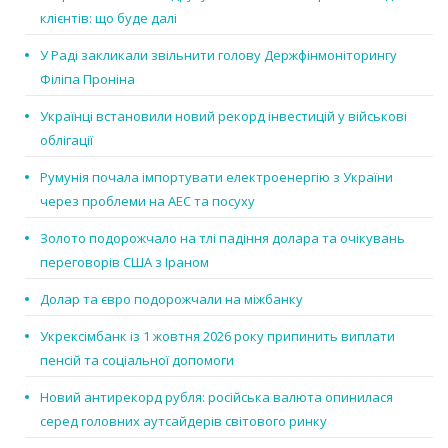
клієнтів: що буде далі
У Раді закликали звільнити голову Держфінмоніторингу
Філіпа Проніна
Українці встановили новий рекорд інвестицій у військові
облігації
Румунія почала імпортувати електроенергію з України
через проблеми на АЕС та посуху
Золото подорожчало на тлі падіння долара та очікувань
переговорів США з Іраном
Долар та євро подорожчали на міжбанку
Укрексімбанк із 1 жовтня 2026 року припинить виплати
пенсій та соціальної допомоги
Новий антирекорд рубля: російська валюта опинилася
серед головних аутсайдерів світового ринку