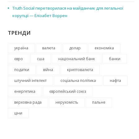
Truth Social перетворилася на майданчик для легальної
корупції — Елізабет Воррен
ТРЕНДИ
україна
валюта
долар
економіка
євро
сша
національний банк
банки
податки
війна
криптовалюта
штучний інтелект
соціальна політика
нафта
енергетика
європейський союз
верховна рада
нерухомість
пальне
ціни