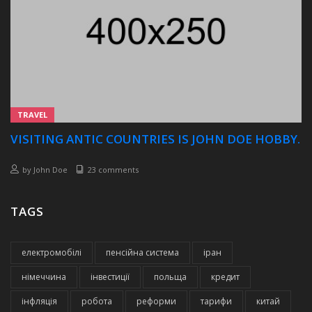
TRAVEL
VISITING ANTIC COUNTRIES IS JOHN DOE HOBBY.
by
John Doe
23 comments
TAGS
електромобілі
пенсійна система
іран
німеччина
інвестиції
польща
кредит
інфляція
робота
реформи
тарифи
китай