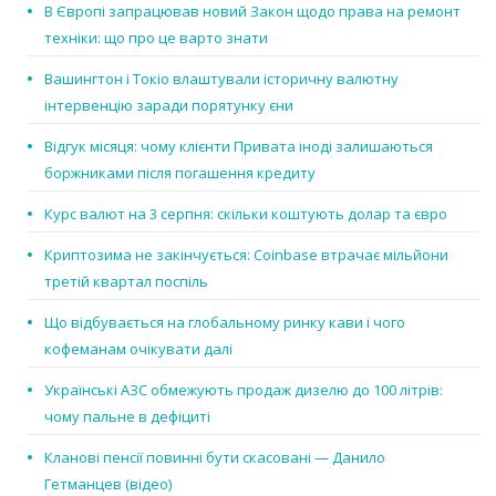
В Європі запрацював новий Закон щодо права на ремонт
техніки: що про це варто знати
Вашингтон і Токіо влаштували історичну валютну
інтервенцію заради порятунку єни
Відгук місяця: чому клієнти Привата іноді залишаються
боржниками після погашення кредиту
Курс валют на 3 серпня: скільки коштують долар та євро
Криптозима не закінчується: Coinbase втрачає мільйони
третій квартал поспіль
Що відбувається на глобальному ринку кави і чого
кофеманам очікувати далі
Українські АЗС обмежують продаж дизелю до 100 літрів:
чому пальне в дефіциті
Кланові пенсії повинні бути скасовані — Данило
Гетманцев (відео)