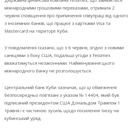
Державна фінансова компанія Finsimex, що займається
міжнародними грошовими переказами, отримала 2
червня сповіщення про припинення співупраці від одного
з іноземних банків, що працює з картками Visa та
Mastercard на території Куби.
У повідомленні сказано, що з 6 червня, згідно з новими
санкціями з боку США, подальші угоди з Finsimex
вважатимуться незаконними. Найменування цього
міжнародного банку не розголошується.
Центральний банк Куби зазначає, що ці обмеження
безпосередньо пов'язані з указом № 14404, який був
підписаний президентом США Дональдом Трампом 1
травня і є частиною зусиль щодо посилення тиску на
кубинський уряд.