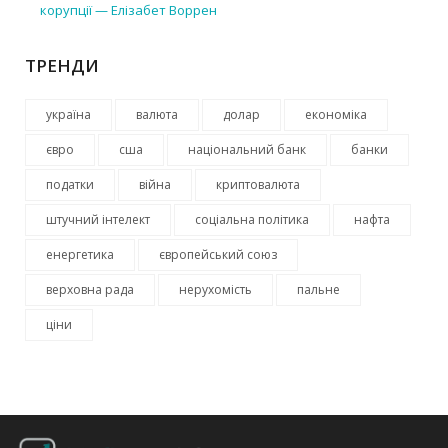
корупції — Елізабет Воррен
ТРЕНДИ
україна
валюта
долар
економіка
євро
сша
національний банк
банки
податки
війна
криптовалюта
штучний інтелект
соціальна політика
нафта
енергетика
європейський союз
верховна рада
нерухомість
пальне
ціни