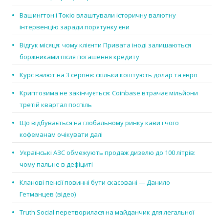
Вашингтон і Токіо влаштували історичну валютну
інтервенцію заради порятунку єни
Відгук місяця: чому клієнти Привата іноді залишаються
боржниками після погашення кредиту
Курс валют на 3 серпня: скільки коштують долар та євро
Криптозима не закінчується: Coinbase втрачає мільйони
третій квартал поспіль
Що відбувається на глобальному ринку кави і чого
кофеманам очікувати далі
Українські АЗС обмежують продаж дизелю до 100 літрів:
чому пальне в дефіциті
Кланові пенсії повинні бути скасовані — Данило
Гетманцев (відео)
Truth Social перетворилася на майданчик для легальної