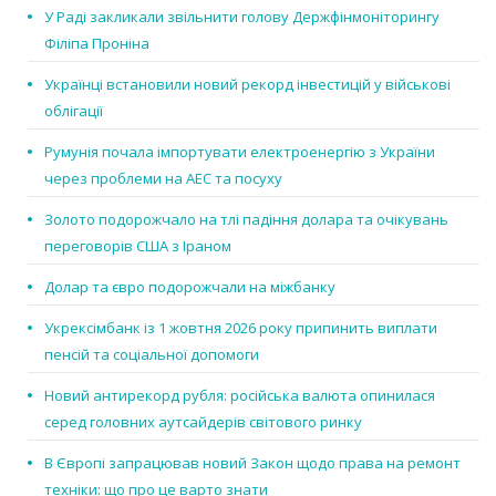
У Раді закликали звільнити голову Держфінмоніторингу
Філіпа Проніна
Українці встановили новий рекорд інвестицій у військові
облігації
Румунія почала імпортувати електроенергію з України
через проблеми на АЕС та посуху
Золото подорожчало на тлі падіння долара та очікувань
переговорів США з Іраном
Долар та євро подорожчали на міжбанку
Укрексімбанк із 1 жовтня 2026 року припинить виплати
пенсій та соціальної допомоги
Новий антирекорд рубля: російська валюта опинилася
серед головних аутсайдерів світового ринку
В Європі запрацював новий Закон щодо права на ремонт
техніки: що про це варто знати