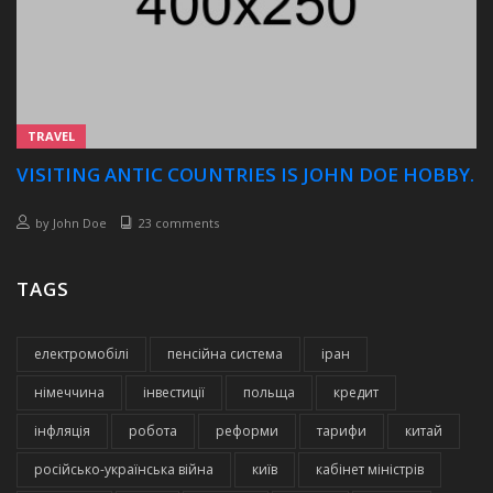
TRAVEL
VISITING ANTIC COUNTRIES IS JOHN DOE HOBBY.
by
John Doe
23 comments
TAGS
електромобілі
пенсійна система
іран
німеччина
інвестиції
польща
кредит
інфляція
робота
реформи
тарифи
китай
російсько-українська війна
київ
кабінет міністрів