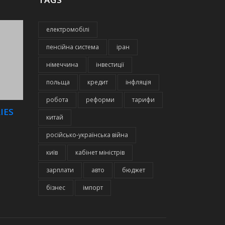
електромобілі
пенсійна система
іран
німеччина
інвестиції
польща
кредит
інфляція
робота
реформи
тарифи
IES
китай
російсько-українська війна
київ
кабінет міністрів
зарплати
авто
бюджет
бізнес
імпорт