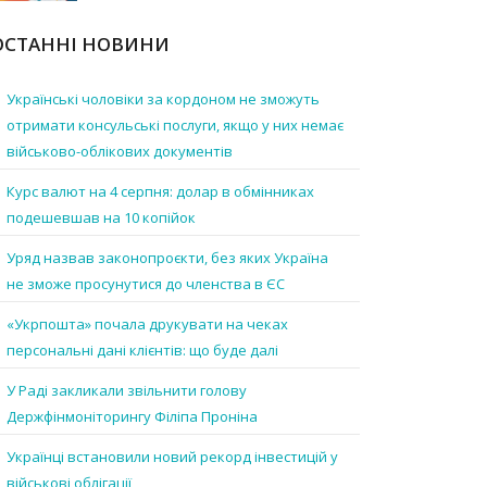
ОСТАННІ НОВИНИ
Українські чоловіки за кордоном не зможуть
отримати консульські послуги, якщо у них немає
військово-облікових документів
Курс валют на 4 серпня: долар в обмінниках
подешевшав на 10 копійок
Уряд назвав законопроєкти, без яких Україна
не зможе просунутися до членства в ЄС
«Укрпошта» почала друкувати на чеках
персональні дані клієнтів: що буде далі
У Раді закликали звільнити голову
Держфінмоніторингу Філіпа Проніна
Українці встановили новий рекорд інвестицій у
військові облігації