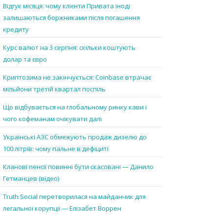
Відгук місяця: чому клієнти Привата іноді
залишаються боржниками після погашення
кредиту
Курс валют на 3 серпня: скільки коштують
долар та євро
Криптозима не закінчується: Coinbase втрачає
мільйони третій квартал поспіль
Що відбувається на глобальному ринку кави і
чого кофеманам очікувати далі
Українські АЗС обмежують продаж дизелю до
100 літрів: чому пальне в дефіциті
Кланові пенсії повинні бути скасовані — Данило
Гетманцев (відео)
Truth Social перетворилася на майданчик для
легальної корупції — Елізабет Воррен