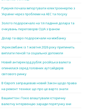
Румунія почала імпортувати електроенергію з
України через проблеми на АЕС та посуху
Золото подорожчало на тлі падіння долара та
очікувань переговорів США з Іраном
Долар та євро подорожчали на міжбанку
Укрексімбанк із 1 жовтня 2026 року припинить
виплати пенсій та соціальної допомоги
Новий антирекорд рубля: російська валюта
опинилася серед головних аутсайдерів
світового ринку
В Європі запрацював новий Закон щодо права
на ремонт техніки: що про це варто знати
Вашингтон і Токіо влаштували історичну
валютну інтервенцію заради порятунку єни