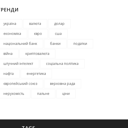
ТРЕНДИ
україна
валюта
долар
економіка
євро
сша
національний банк
банки
податки
війна
криптовалюта
штучний інтелект
соціальна політика
нафта
енергетика
європейський союз
верховна рада
нерухомість
пальне
ціни
TAGS