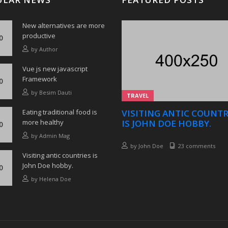
New alternatives are more
productive
by
Author
Vue js new javascript
Framework
by
Besim Dauti
TRAVEL
Eating traditional food is
VISITING ANTIC COUNTR
more healthy
IS JOHN DOE HOBBY.
by
Admin Mag
by
John Doe
23 comments
Visiting antic countries is
John Doe hobby.
by
Helena Doe