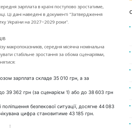
середня зарплата в країні поступово зростатиме,
ці. Ці дані наведені в документі "Затвердження
тку України на 2027−2029 роки".
ЦІВ
зу макропоказників, середня місячна номінальна
зувати стабільне зростання за обома сценаріями,
нятися:
озом зарплата складе 35 010 грн, а за
о 39 362 грн (за сценарієм 1) або до 38 603 грн
і поліпшення безпекової ситуації, досягне 44 083
чікувана цифра становитиме 43 185 грн.
: