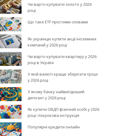
Чи варто купувати золото у 2026
році
Що таке ETF простими словами
Як українцю купити акції іноземних
компаній у 2026 році
Чи варто купувати квартиру у 2026
році в Україні
У якій валюті краще зберігати гроші
у 2026 році
У якому банку найвигідніший
депозит у 2026 році
Як купити ОВДП фізичній особі у 2026
році: покрокова інструкція
Популярні кредити онлайн