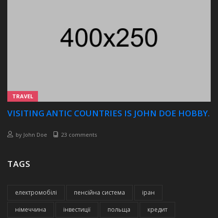
TRAVEL
VISITING ANTIC COUNTRIES IS JOHN DOE HOBBY.
by
John Doe
23 comments
TAGS
електромобілі
пенсійна система
іран
німеччина
інвестиції
польща
кредит