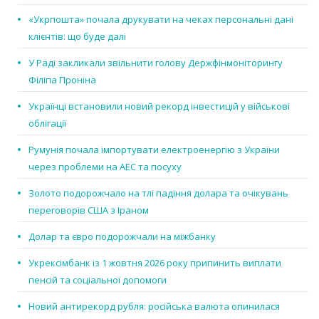
«Укрпошта» почала друкувати на чеках персональні дані
клієнтів: що буде далі
У Раді закликали звільнити голову Держфінмоніторингу
Філіпа Проніна
Українці встановили новий рекорд інвестицій у військові
облігації
Румунія почала імпортувати електроенергію з України
через проблеми на АЕС та посуху
Золото подорожчало на тлі падіння долара та очікувань
переговорів США з Іраном
Долар та євро подорожчали на міжбанку
Укрексімбанк із 1 жовтня 2026 року припинить виплати
пенсій та соціальної допомоги
Новий антирекорд рубля: російська валюта опинилася