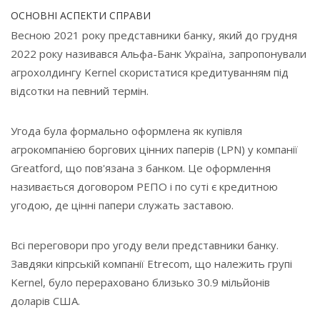
ОСНОВНІ АСПЕКТИ СПРАВИ
Весною 2021 року представники банку, який до грудня
2022 року називався Альфа-Банк Україна, запропонували
агрохолдингу Kernel скористатися кредитуванням під
відсотки на певний термін.
Угода була формально оформлена як купівля
агрокомпанією боргових цінних паперів (LPN) у компанії
Greatford, що пов'язана з банком. Це оформлення
називається договором РЕПО і по суті є кредитною
угодою, де цінні папери служать заставою.
Всі переговори про угоду вели представники банку.
Завдяки кіпрській компанії Etrecom, що належить групі
Kernel, було перераховано близько 30.9 мільйонів
доларів США.