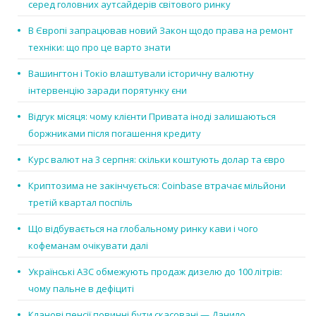
серед головних аутсайдерів світового ринку
В Європі запрацював новий Закон щодо права на ремонт
техніки: що про це варто знати
Вашингтон і Токіо влаштували історичну валютну
інтервенцію заради порятунку єни
Відгук місяця: чому клієнти Привата іноді залишаються
боржниками після погашення кредиту
Курс валют на 3 серпня: скільки коштують долар та євро
Криптозима не закінчується: Coinbase втрачає мільйони
третій квартал поспіль
Що відбувається на глобальному ринку кави і чого
кофеманам очікувати далі
Українські АЗС обмежують продаж дизелю до 100 літрів:
чому пальне в дефіциті
Кланові пенсії повинні бути скасовані — Данило