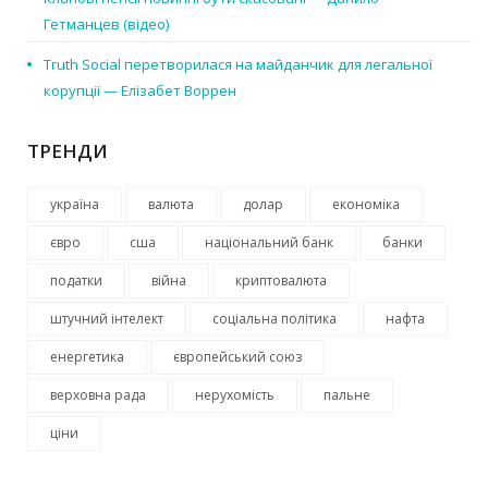
Гетманцев (відео)
Truth Social перетворилася на майданчик для легальної
корупції — Елізабет Воррен
ТРЕНДИ
україна
валюта
долар
економіка
євро
сша
національний банк
банки
податки
війна
криптовалюта
штучний інтелект
соціальна політика
нафта
енергетика
європейський союз
верховна рада
нерухомість
пальне
ціни