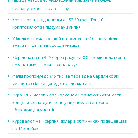
Ціни на пальне знижуються: як змінилася вартість
бензину, дизеля та автогазу
Крипторинок відновився до $2,29 трлн: Топ-10
криптовалют за підсумками липня
У бюджеті немає грошей на компенсації бізнесу після
атаки РФ на Київщину — Южаніна
Збір донатів на ЗСУ через рахунки ФОП: коли податкова
не чіпатиме, а коли — донарахує
Італія пропонує до €15 тис. за переїзд на Сардинію: які
умови та скільки доведеться доплатити
Українські чоловіки за кордоном не зможуть отримати
консульські послуги, якщо у них немає військово-
облікових документів
Курс валют на 4 серпня: долар в обмінниках подешевшав
на 10 копійок