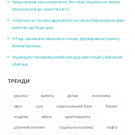
Уряд назвав законопроєкти, без яких Україна не зможе
просунутися до членства в ЄС
«Укрпошта» почала друкувати на чеках персональні дані
клієнтів: що буде далі
У Раді закликали звільнити голову Держфінмоніторингу
Філіпа Проніна
Українці встановили новий рекорд інвестицій у військові
облігації
ТРЕНДИ
україна
валюта
долар
економіка
євро
сша
національний банк
банки
податки
війна
криптовалюта
штучний інтелект
соціальна політика
нафта