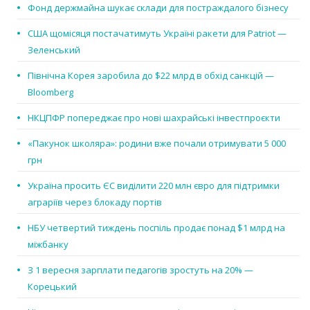
Фонд держмайна шукає склади для постраждалого бізнесу
США щомісяця постачатимуть Україні ракети для Patriot —
Зеленський
Північна Корея заробила до $22 млрд в обхід санкцій —
Bloomberg
НКЦПФР попереджає про нові шахрайські інвестпроєкти
«Пакунок школяра»: родини вже почали отримувати 5 000
грн
Україна просить ЄС виділити 220 млн євро для підтримки
аграріїв через блокаду портів
НБУ четвертий тиждень поспіль продає понад $1 млрд на
міжбанку
З 1 вересня зарплати педагогів зростуть на 20% —
Корецький