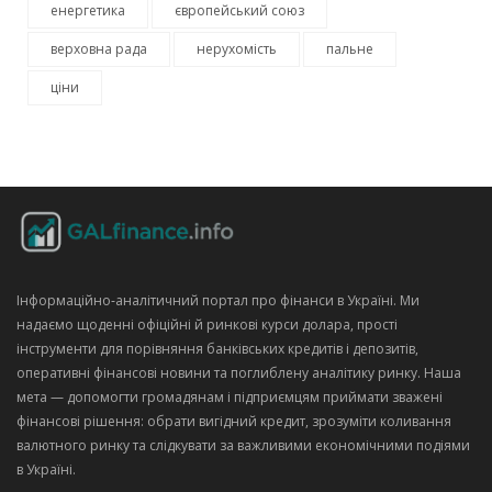
енергетика
європейський союз
верховна рада
нерухомість
пальне
ціни
Інформаційно‑аналітичний портал про фінанси в Україні. Ми
надаємо щоденні офіційні й ринкові курси долара, прості
інструменти для порівняння банківських кредитів і депозитів,
оперативні фінансові новини та поглиблену аналітику ринку. Наша
мета — допомогти громадянам і підприємцям приймати зважені
фінансові рішення: обрати вигідний кредит, зрозуміти коливання
валютного ринку та слідкувати за важливими економічними подіями
в Україні.