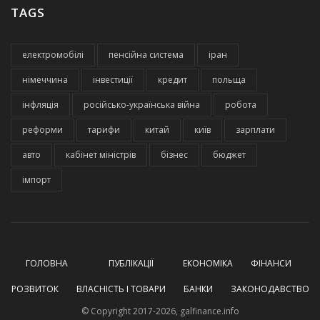
TAGS
електромобілі
пенсійна система
іран
німеччина
інвестиції
кредит
польща
інфляція
російсько-українська війна
робота
реформи
тарифи
китай
київ
зарплати
авто
кабінет міністрів
бізнес
бюджет
імпорт
ГОЛОВНА
ПУБЛІКАЦІЇ
ЕКОНОМІКА
ФІНАНСИ
РОЗВИТОК
ВЛАСНІСТЬ І ТОВАРИ
БАНКИ
ЗАКОНОДАВСТВО
© Copyright 2017-2026, galfinance.info