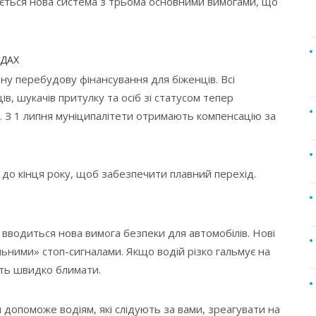
ється нова система з трьома основними вимогами, що
НДАХ
у перебудову фінансування для біженців. Всі
в, шукачів притулку та осіб зі статусом тепер
. З 1 липня муніципалітети отримають компенсацію за
до кінця року, щоб забезпечити плавний перехід.
 вводиться нова вимога безпеки для автомобілів. Нові
ьними» стоп-сигналами. Якщо водій різко гальмує на
уть швидко блимати.
допоможе водіям, які слідують за вами, зреагувати на