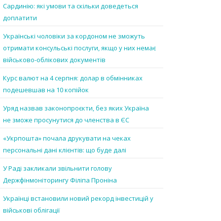
Сардинію: які умови та скільки доведеться
доплатити
Українські чоловіки за кордоном не зможуть
отримати консульські послуги, якщо у них немає
військово-облікових документів
Курс валют на 4 серпня: долар в обмінниках
подешевшав на 10 копійок
Уряд назвав законопроєкти, без яких Україна
не зможе просунутися до членства в ЄС
«Укрпошта» почала друкувати на чеках
персональні дані клієнтів: що буде далі
У Раді закликали звільнити голову
Держфінмоніторингу Філіпа Проніна
Українці встановили новий рекорд інвестицій у
військові облігації