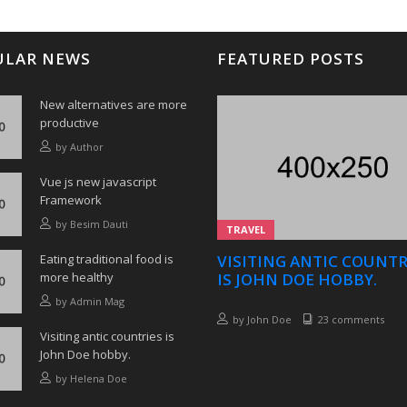
ULAR NEWS
FEATURED POSTS
New alternatives are more
productive
by
Author
Vue js new javascript
Framework
by
Besim Dauti
TRAVEL
Eating traditional food is
VISITING ANTIC COUNTR
more healthy
IS JOHN DOE HOBBY.
by
Admin Mag
by
John Doe
23 comments
Visiting antic countries is
John Doe hobby.
by
Helena Doe