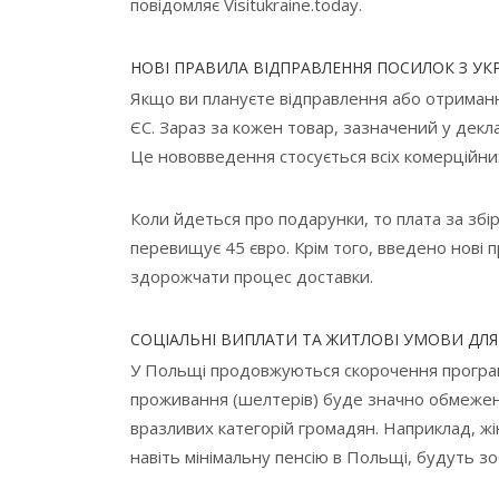
повідомляє Visitukraine.today.
НОВІ ПРАВИЛА ВІДПРАВЛЕННЯ ПОСИЛОК З УК
Якщо ви плануєте відправлення або отриманн
ЄС. Зараз за кожен товар, зазначений у деклар
Це нововведення стосується всіх комерційних
Коли йдеться про подарунки, то плата за збір
перевищує 45 євро. Крім того, введено нові
здорожчати процес доставки.
СОЦІАЛЬНІ ВИПЛАТИ ТА ЖИТЛОВІ УМОВИ ДЛЯ
У Польщі продовжуються скорочення програм 
проживання (шелтерів) буде значно обмежен
вразливих категорій громадян. Наприклад, жін
навіть мінімальну пенсію в Польщі, будуть зо