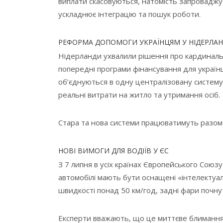
виплати скасовуються, натомість запроваджу
ускладнює інтеграцію та пошук роботи.
РЕФОРМА ДОПОМОГИ УКРАЇНЦЯМ У НІДЕРЛА
Нідерланди ухвалили рішення про кардинальн
попередні програми фінансування для українці
об’єднуються в одну централізовану систему
реальні витрати на житло та утримання осіб.
Стара та нова системи працюватимуть разом 
НОВІ ВИМОГИ ДЛЯ ВОДІЇВ У ЄС
З 7 липня в усіх країнах Європейського Союзу
автомобілі мають бути оснащені «інтелектуал
швидкості понад 50 км/год, задні фари почн
Експерти вважають, що це миттєве блимання 