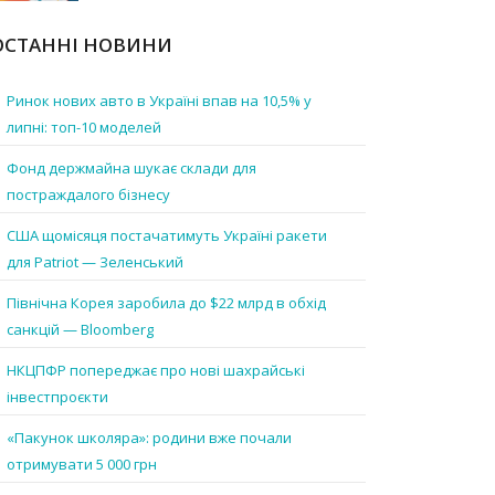
ОСТАННІ НОВИНИ
Ринок нових авто в Україні впав на 10,5% у
липні: топ-10 моделей
Фонд держмайна шукає склади для
постраждалого бізнесу
США щомісяця постачатимуть Україні ракети
для Patriot — Зеленський
Північна Корея заробила до $22 млрд в обхід
санкцій — Bloomberg
НКЦПФР попереджає про нові шахрайські
інвестпроєкти
«Пакунок школяра»: родини вже почали
отримувати 5 000 грн