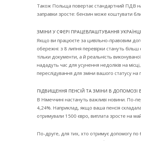
Також Польща повертає стандартний ПДВ на п
заправки зросте: бензин може коштувати близ
ЗМІНИ У СФЕРІ ПРАЦЕВЛАШТУВАННЯ УКРАЇНЦ
Якщо ви працюєте за цивільно-правовим дого
обережні: з 8 липня перевірки стануть більш
тільки документи, а й реальність виконувано
нададуть час для усунення недоліків на місці,
переслідування для зміни вашого статусу на 
ПІДВИЩЕННЯ ПЕНСІЙ ТА ЗМІНИ В ДОПОМОЗІ 
В Німеччині настануть важливі новини. По-пе
4,24%. Наприклад, якщо ваша пенсія складала
отримували 1500 євро, виплата зросте на май
По-друге, для тих, хто отримує допомогу по 