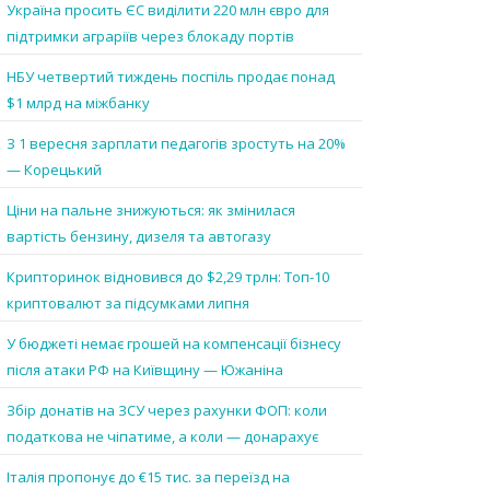
Україна просить ЄС виділити 220 млн євро для
підтримки аграріїв через блокаду портів
НБУ четвертий тиждень поспіль продає понад
$1 млрд на міжбанку
З 1 вересня зарплати педагогів зростуть на 20%
— Корецький
Ціни на пальне знижуються: як змінилася
вартість бензину, дизеля та автогазу
Крипторинок відновився до $2,29 трлн: Топ-10
криптовалют за підсумками липня
У бюджеті немає грошей на компенсації бізнесу
після атаки РФ на Київщину — Южаніна
Збір донатів на ЗСУ через рахунки ФОП: коли
податкова не чіпатиме, а коли — донарахує
Італія пропонує до €15 тис. за переїзд на