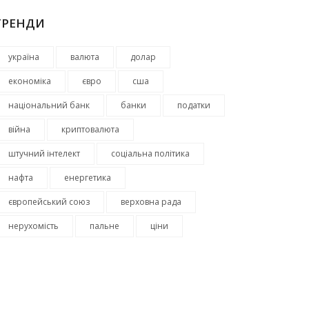
ТРЕНДИ
україна
валюта
долар
економіка
євро
сша
національний банк
банки
податки
війна
криптовалюта
штучний інтелект
соціальна політика
нафта
енергетика
європейський союз
верховна рада
нерухомість
пальне
ціни