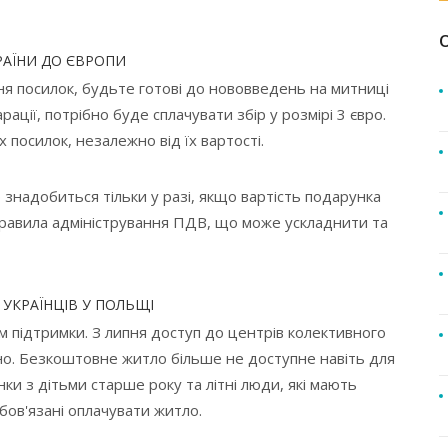
РАЇНИ ДО ЄВРОПИ
я посилок, будьте готові до нововведень на митниці
ації, потрібно буде сплачувати збір у розмірі 3 євро.
 посилок, незалежно від їх вартості.
 знадобиться тільки у разі, якщо вартість подарунка
 правила адміністрування ПДВ, що може ускладнити та
 УКРАЇНЦІВ У ПОЛЬЩІ
підтримки. З липня доступ до центрів колективного
о. Безкоштовне житло більше не доступне навіть для
ки з дітьми старше року та літні люди, які мають
бов'язані оплачувати житло.