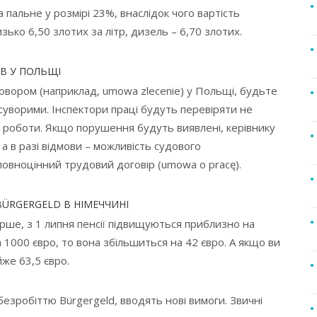
альне у розмірі 23%, внаслідок чого вартість
ько 6,50 злотих за літр, дизель – 6,70 злотих.
ІВ У ПОЛЬЩІ
вором (наприклад, umowa zlecenie) у Польщі, будьте
 суворими. Інспектори праці будуть перевіряти не
ї роботи. Якщо порушення будуть виявлені, керівнику
 а в разі відмови – можливість судового
повноцінний трудовий договір (umowa o pracę).
BÜRGERGELD В НІМЕЧЧИНІ
рше, з 1 липня пенсії підвищуються приблизно на
 1000 євро, то вона збільшиться на 42 євро. А якщо ви
же 63,5 євро.
безробіттю Bürgergeld, вводять нові вимоги. Звичні