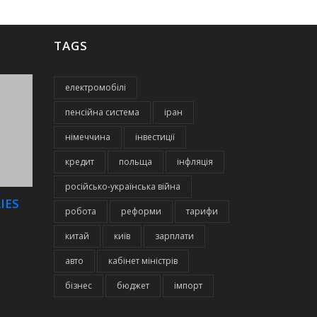
TAGS
електромобілі
пенсійна система
іран
німеччина
інвестиції
кредит
польща
інфляція
російсько-українська війна
IES
робота
реформи
тарифи
китай
київ
зарплати
авто
кабінет міністрів
бізнес
бюджет
імпорт