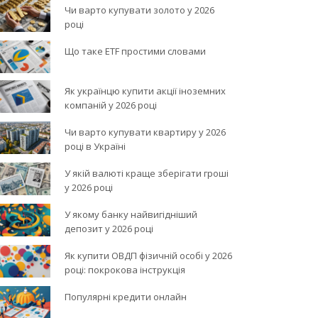
Чи варто купувати золото у 2026
році
Що таке ETF простими словами
Як українцю купити акції іноземних
компаній у 2026 році
Чи варто купувати квартиру у 2026
році в Україні
У якій валюті краще зберігати гроші
у 2026 році
У якому банку найвигідніший
депозит у 2026 році
Як купити ОВДП фізичній особі у 2026
році: покрокова інструкція
Популярні кредити онлайн