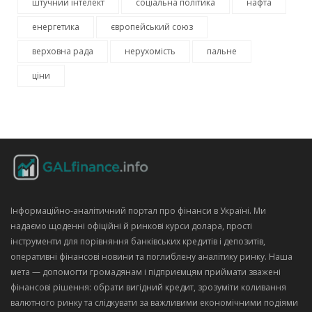
штучний інтелект
соціальна політика
нафта
енергетика
європейський союз
верховна рада
нерухомість
пальне
ціни
Інформаційно‑аналітичний портал про фінанси в Україні. Ми
надаємо щоденні офіційні й ринкові курси долара, прості
інструменти для порівняння банківських кредитів і депозитів,
оперативні фінансові новини та поглиблену аналітику ринку. Наша
мета — допомогти громадянам і підприємцям приймати зважені
фінансові рішення: обрати вигідний кредит, зрозуміти коливання
валютного ринку та слідкувати за важливими економічними подіями