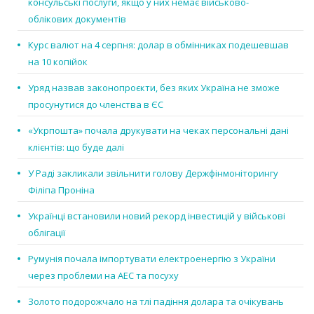
консульські послуги, якщо у них немає військово-
облікових документів
Курс валют на 4 серпня: долар в обмінниках подешевшав
на 10 копійок
Уряд назвав законопроєкти, без яких Україна не зможе
просунутися до членства в ЄС
«Укрпошта» почала друкувати на чеках персональні дані
клієнтів: що буде далі
У Раді закликали звільнити голову Держфінмоніторингу
Філіпа Проніна
Українці встановили новий рекорд інвестицій у військові
облігації
Румунія почала імпортувати електроенергію з України
через проблеми на АЕС та посуху
Золото подорожчало на тлі падіння долара та очікувань