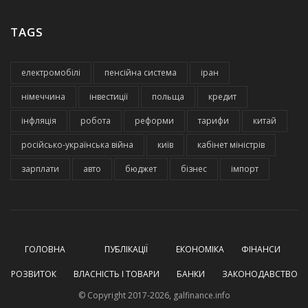
TAGS
електромобілі
пенсійна система
іран
німеччина
інвестиції
польща
кредит
інфляція
робота
реформи
тарифи
китай
російсько-українська війна
київ
кабінет міністрів
зарплати
авто
бюджет
бізнес
імпорт
ГОЛОВНА
ПУБЛІКАЦІЇ
ЕКОНОМІКА
ФІНАНСИ
РОЗВИТОК
ВЛАСНІСТЬ І ТОВАРИ
БАНКИ
ЗАКОНОДАВСТВО
© Copyright 2017-2026, galfinance.info