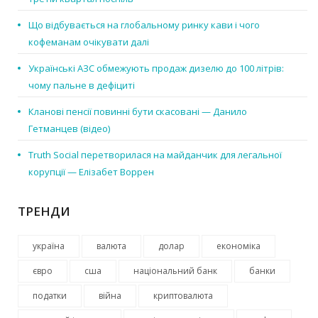
Що відбувається на глобальному ринку кави і чого
кофеманам очікувати далі
Українські АЗС обмежують продаж дизелю до 100 літрів:
чому пальне в дефіциті
Кланові пенсії повинні бути скасовані — Данило
Гетманцев (відео)
Truth Social перетворилася на майданчик для легальної
корупції — Елізабет Воррен
ТРЕНДИ
україна
валюта
долар
економіка
євро
сша
національний банк
банки
податки
війна
криптовалюта