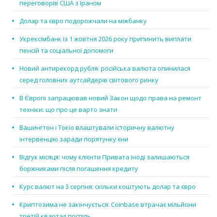
переговорів США з Іраном
Долар та євро подорожчали на міжбанку
Укрексімбанк із 1 жовтня 2026 року припинить виплати
пенсій та соціальної допомоги
Новий антирекорд рубля: російська валюта опинилася
серед головних аутсайдерів світового ринку
В Європі запрацював новий Закон щодо права на ремонт
техніки: що про це варто знати
Вашингтон і Токіо влаштували історичну валютну
інтервенцію заради порятунку єни
Відгук місяця: чому клієнти Привата іноді залишаються
боржниками після погашення кредиту
Курс валют на 3 серпня: скільки коштують долар та євро
Криптозима не закінчується: Coinbase втрачає мільйони
третій квартал поспіль