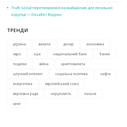
Truth Social перетворилася на майданчик для легальної
корупції — Елізабет Воррен
ТРЕНДИ
україна
валюта
долар
економіка
євро
сша
національний банк
банки
податки
війна
криптовалюта
штучний інтелект
соціальна політика
нафта
енергетика
європейський союз
верховна рада
нерухомість
пальне
ціни