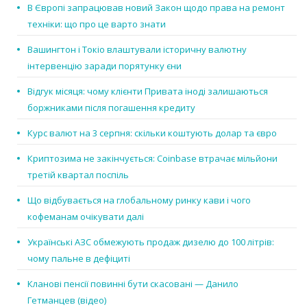
В Європі запрацював новий Закон щодо права на ремонт
техніки: що про це варто знати
Вашингтон і Токіо влаштували історичну валютну
інтервенцію заради порятунку єни
Відгук місяця: чому клієнти Привата іноді залишаються
боржниками після погашення кредиту
Курс валют на 3 серпня: скільки коштують долар та євро
Криптозима не закінчується: Coinbase втрачає мільйони
третій квартал поспіль
Що відбувається на глобальному ринку кави і чого
кофеманам очікувати далі
Українські АЗС обмежують продаж дизелю до 100 літрів:
чому пальне в дефіциті
Кланові пенсії повинні бути скасовані — Данило
Гетманцев (відео)