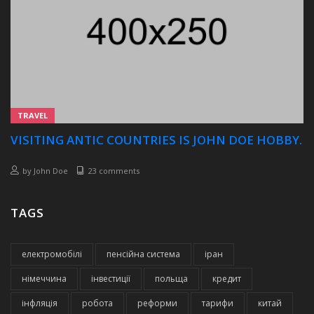
TRAVEL
VISITING ANTIC COUNTRIES IS JOHN DOE HOBBY.
by
John Doe
23 comments
TAGS
електромобілі
пенсійна система
іран
німеччина
інвестиції
польща
кредит
інфляція
робота
реформи
тарифи
китай