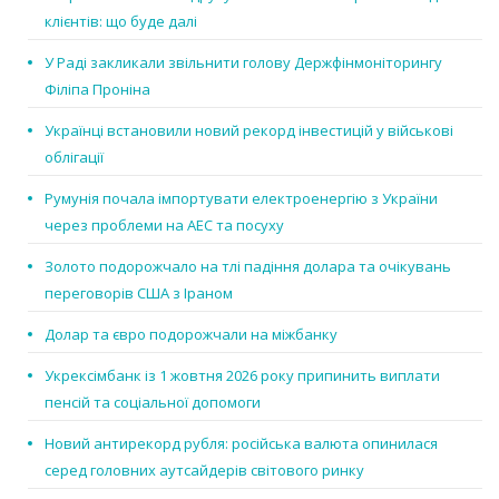
клієнтів: що буде далі
У Раді закликали звільнити голову Держфінмоніторингу
Філіпа Проніна
Українці встановили новий рекорд інвестицій у військові
облігації
Румунія почала імпортувати електроенергію з України
через проблеми на АЕС та посуху
Золото подорожчало на тлі падіння долара та очікувань
переговорів США з Іраном
Долар та євро подорожчали на міжбанку
Укрексімбанк із 1 жовтня 2026 року припинить виплати
пенсій та соціальної допомоги
Новий антирекорд рубля: російська валюта опинилася
серед головних аутсайдерів світового ринку