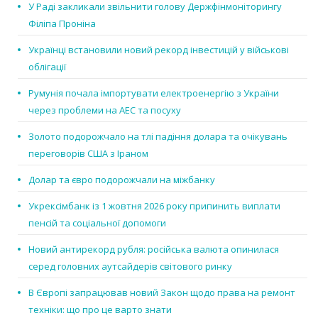
У Раді закликали звільнити голову Держфінмоніторингу
Філіпа Проніна
Українці встановили новий рекорд інвестицій у військові
облігації
Румунія почала імпортувати електроенергію з України
через проблеми на АЕС та посуху
Золото подорожчало на тлі падіння долара та очікувань
переговорів США з Іраном
Долар та євро подорожчали на міжбанку
Укрексімбанк із 1 жовтня 2026 року припинить виплати
пенсій та соціальної допомоги
Новий антирекорд рубля: російська валюта опинилася
серед головних аутсайдерів світового ринку
В Європі запрацював новий Закон щодо права на ремонт
техніки: що про це варто знати