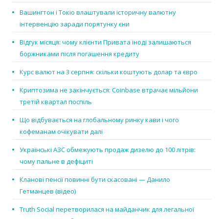
Вашингтон і Токіо влаштували історичну валютну
інтервенцію заради порятунку єни
Відгук місяця: чому клієнти Привата іноді залишаються
боржниками після погашення кредиту
Курс валют на 3 серпня: скільки коштують долар та євро
Криптозима не закінчується: Coinbase втрачає мільйони
третій квартал поспіль
Що відбувається на глобальному ринку кави і чого
кофеманам очікувати далі
Українські АЗС обмежують продаж дизелю до 100 літрів:
чому пальне в дефіциті
Кланові пенсії повинні бути скасовані — Данило
Гетманцев (відео)
Truth Social перетворилася на майданчик для легальної