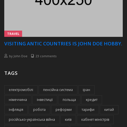
TRAVEL
VISITING ANTIC COUNTRIES IS JOHN DOE HOBBY.
by
John Doe
23 comments
TAGS
електромобілі
пенсійна система
іран
німеччина
інвестиції
польща
кредит
інфляція
робота
реформи
тарифи
китай
російсько-українська війна
київ
кабінет міністрів