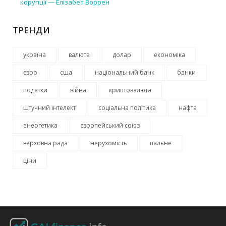
корупції — Елізабет Воррен
ТРЕНДИ
україна
валюта
долар
економіка
євро
сша
національний банк
банки
податки
війна
криптовалюта
штучний інтелект
соціальна політика
нафта
енергетика
європейський союз
верховна рада
нерухомість
пальне
ціни