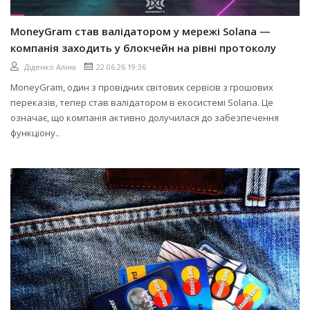
MoneyGram став валідатором у мережі Solana —
компанія заходить у блокчейн на рівні протоколу
Діденко Аліна
22.06.26 19:36
MoneyGram, один з провідних світових сервісів з грошових
переказів, тепер став валідатором в екосистемі Solana. Це
означає, що компанія активно долучилася до забезпечення
функціону..