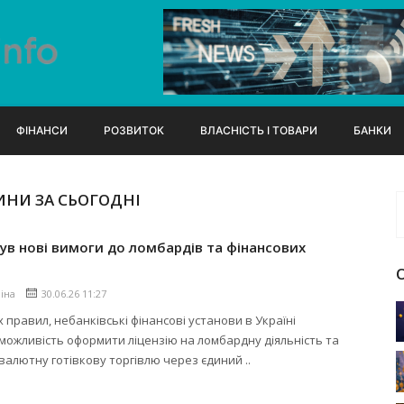
ФІНАНСИ
РОЗВИТОК
ВЛАСНІСТЬ І ТОВАРИ
БАНКИ
ИНИ ЗА СЬОГОДНІ
ув нові вимоги до ломбардів та фінансових
ліна
30.06.26 11:27
х правил, небанківські фінансові установи в Україні
ожливість оформити ліцензію на ломбардну діяльність та
валютну готівкову торгівлю через єдиний ..