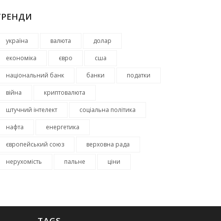
ТРЕНДИ
україна
валюта
долар
економіка
євро
сша
національний банк
банки
податки
війна
криптовалюта
штучний інтелект
соціальна політика
нафта
енергетика
європейський союз
верховна рада
нерухомість
пальне
ціни
TAGS