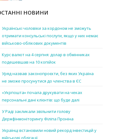
ОСТАННІ НОВИНИ
Українські чоловіки за кордоном не зможуть
отримати консульські послуги, якщо у них немає
військово-облікових документів
Курс валют на 4 серпня: долар в обмінниках
подешевшав на 10 копійок
Уряд назвав законопроєкти, без яких Україна
не зможе просунутися до членства в ЄС
«Укрпошта» почала друкувати на чеках
персональні дані клієнтів: що буде далі
У Раді закликали звільнити голову
Держфінмоніторингу Філіпа Проніна
Українці встановили новий рекорд інвестицій у
військові облігації