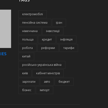
електромобілі
пенсійна система
іран
німеччина
інвестиції
польща
кредит
інфляція
робота
реформи
тарифи
IES
китай
російсько-українська війна
київ
кабінет міністрів
зарплати
авто
бюджет
бізнес
імпорт