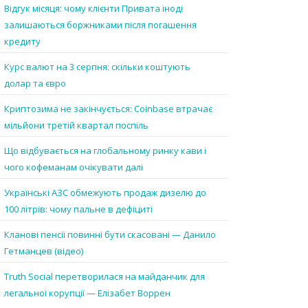
Відгук місяця: чому клієнти Привата іноді
залишаються боржниками після погашення
кредиту
Курс валют на 3 серпня: скільки коштують
долар та євро
Криптозима не закінчується: Coinbase втрачає
мільйони третій квартал поспіль
Що відбувається на глобальному ринку кави і
чого кофеманам очікувати далі
Українські АЗС обмежують продаж дизелю до
100 літрів: чому пальне в дефіциті
Кланові пенсії повинні бути скасовані — Данило
Гетманцев (відео)
Truth Social перетворилася на майданчик для
легальної корупції — Елізабет Воррен