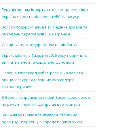
Румунія почала імпортувати електроенергію з
України через проблеми на АЕС та посуху
Золото подорожчало на тлі падіння долара та
очікувань переговорів США з Іраном
Долар та євро подорожчали на міжбанку
Укрексімбанк із 1 жовтня 2026 року припинить
виплати пенсій та соціальної допомоги
Новий антирекорд рубля: російська валюта
опинилася серед головних аутсайдерів
світового ринку
В Європі запрацював новий Закон щодо права
на ремонт техніки: що про це варто знати
Вашингтон і Токіо влаштували історичну
валютну інтервенцію заради порятунку єни