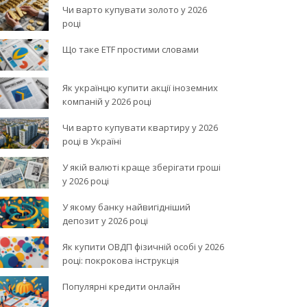
Чи варто купувати золото у 2026
році
Що таке ETF простими словами
Як українцю купити акції іноземних
компаній у 2026 році
Чи варто купувати квартиру у 2026
році в Україні
У якій валюті краще зберігати гроші
у 2026 році
У якому банку найвигідніший
депозит у 2026 році
Як купити ОВДП фізичній особі у 2026
році: покрокова інструкція
Популярні кредити онлайн