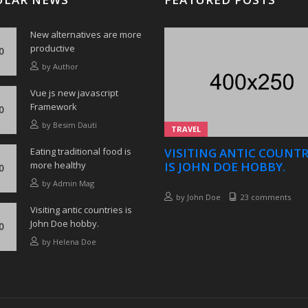
New alternatives are more
productive
by
Author
Vue js new javascript
Framework
by
Besim Dauti
TRAVEL
Eating traditional food is
VISITING ANTIC COUNTR
more healthy
IS JOHN DOE HOBBY.
by
Admin Mag
by
John Doe
23 comments
Visiting antic countries is
John Doe hobby.
by
Helena Doe