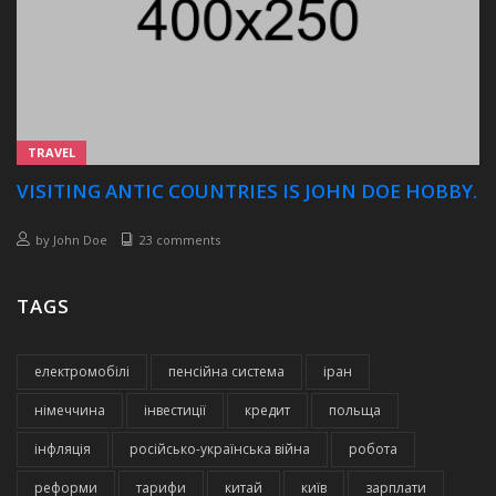
TRAVEL
VISITING ANTIC COUNTRIES IS JOHN DOE HOBBY.
by
John Doe
23 comments
TAGS
електромобілі
пенсійна система
іран
німеччина
інвестиції
кредит
польща
інфляція
російсько-українська війна
робота
реформи
тарифи
китай
київ
зарплати