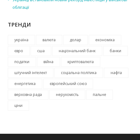
облігації
ТРЕНДИ
україна
валюта
долар
економіка
євро
сша
національний банк
банки
податки
війна
криптовалюта
штучний інтелект
соціальна політика
нафта
енергетика
європейський союз
верховна рада
нерухомість
пальне
ціни