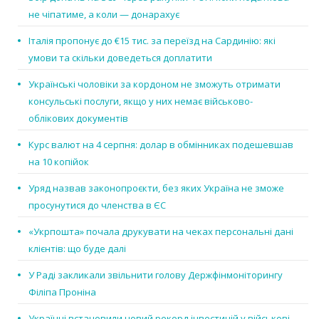
не чіпатиме, а коли — донарахує
Італія пропонує до €15 тис. за переїзд на Сардинію: які
умови та скільки доведеться доплатити
Українські чоловіки за кордоном не зможуть отримати
консульські послуги, якщо у них немає військово-
облікових документів
Курс валют на 4 серпня: долар в обмінниках подешевшав
на 10 копійок
Уряд назвав законопроєкти, без яких Україна не зможе
просунутися до членства в ЄС
«Укрпошта» почала друкувати на чеках персональні дані
клієнтів: що буде далі
У Раді закликали звільнити голову Держфінмоніторингу
Філіпа Проніна
Українці встановили новий рекорд інвестицій у військові