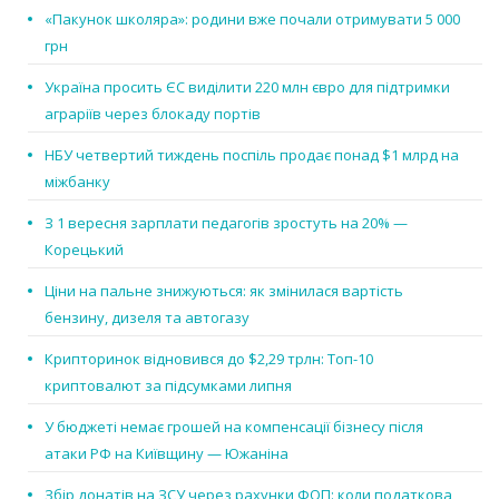
«Пакунок школяра»: родини вже почали отримувати 5 000
грн
Україна просить ЄС виділити 220 млн євро для підтримки
аграріїв через блокаду портів
НБУ четвертий тиждень поспіль продає понад $1 млрд на
міжбанку
З 1 вересня зарплати педагогів зростуть на 20% —
Корецький
Ціни на пальне знижуються: як змінилася вартість
бензину, дизеля та автогазу
Крипторинок відновився до $2,29 трлн: Топ-10
криптовалют за підсумками липня
У бюджеті немає грошей на компенсації бізнесу після
атаки РФ на Київщину — Южаніна
Збір донатів на ЗСУ через рахунки ФОП: коли податкова