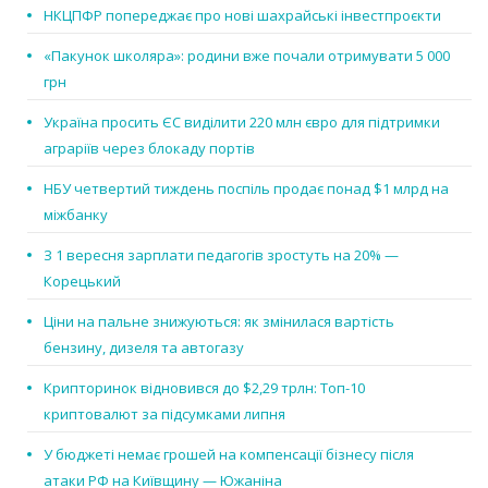
НКЦПФР попереджає про нові шахрайські інвестпроєкти
«Пакунок школяра»: родини вже почали отримувати 5 000
грн
Україна просить ЄС виділити 220 млн євро для підтримки
аграріїв через блокаду портів
НБУ четвертий тиждень поспіль продає понад $1 млрд на
міжбанку
З 1 вересня зарплати педагогів зростуть на 20% —
Корецький
Ціни на пальне знижуються: як змінилася вартість
бензину, дизеля та автогазу
Крипторинок відновився до $2,29 трлн: Топ-10
криптовалют за підсумками липня
У бюджеті немає грошей на компенсації бізнесу після
атаки РФ на Київщину — Южаніна