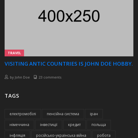
TRAVEL
VISITING ANTIC COUNTRIES IS JOHN DOE HOBBY.
by
John Doe
23 comments
TAGS
електромобілі
пенсійна система
іран
німеччина
інвестиції
кредит
польща
інфляція
російсько-українська війна
робота