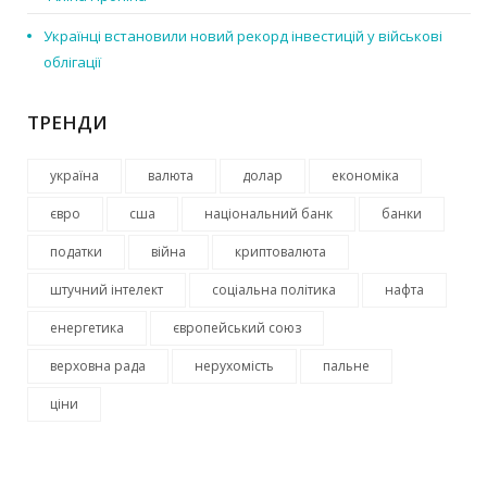
Українці встановили новий рекорд інвестицій у військові
облігації
ТРЕНДИ
україна
валюта
долар
економіка
євро
сша
національний банк
банки
податки
війна
криптовалюта
штучний інтелект
соціальна політика
нафта
енергетика
європейський союз
верховна рада
нерухомість
пальне
ціни