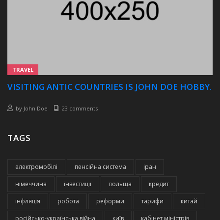
TRAVEL
VISITING ANTIC COUNTRIES IS JOHN DOE HOBBY.
by
John Doe
23 comments
TAGS
електромобілі
пенсійна система
іран
німеччина
інвестиції
польща
кредит
інфляція
робота
реформи
тарифи
китай
російсько-українська війна
київ
кабінет міністрів