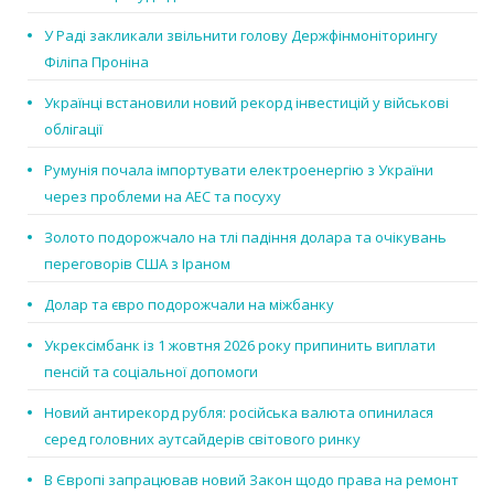
У Раді закликали звільнити голову Держфінмоніторингу
Філіпа Проніна
Українці встановили новий рекорд інвестицій у військові
облігації
Румунія почала імпортувати електроенергію з України
через проблеми на АЕС та посуху
Золото подорожчало на тлі падіння долара та очікувань
переговорів США з Іраном
Долар та євро подорожчали на міжбанку
Укрексімбанк із 1 жовтня 2026 року припинить виплати
пенсій та соціальної допомоги
Новий антирекорд рубля: російська валюта опинилася
серед головних аутсайдерів світового ринку
В Європі запрацював новий Закон щодо права на ремонт