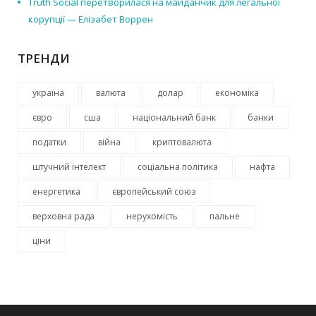
Truth Social перетворилася на майданчик для легальної
корупції — Елізабет Воррен
ТРЕНДИ
україна
валюта
долар
економіка
євро
сша
національний банк
банки
податки
війна
криптовалюта
штучний інтелект
соціальна політика
нафта
енергетика
європейський союз
верховна рада
нерухомість
пальне
ціни