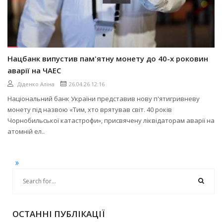
Нацбанк випустив пам'ятну монету до 40-х роковин
аварії на ЧАЕС
Діденко Аліна
26.04.26 12:16
Національний банк України представив нову п'ятигривневу
монету під назвою «Тим, хто врятував світ. 40 років
Чорнобильської катастрофи», присвячену ліквідаторам аварії на
атомній ел..
»
ОСТАННІ ПУБЛІКАЦІЇ