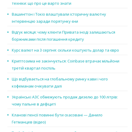
техніки: що про це варто знати
Вашингтон і Токіо влаштували історичну валютну
інтервенцію заради порятунку єни
Відгук місяця: чому клієнти Привата іноді залишаються
боржниками після погашення кредиту
Курс валют на 3 серпня: скільки коштують долар та євро
Криптозима не закінчується: Coinbase втрачає мільйони
третій квартал поспіль
Що відбувається на глобальному ринку кави і чого
кофеманам очікувати далі
Українські АЗС обмежують продаж дизелю до 100 літрів:
чому пальне в дефіциті
Кланові пенсії повинні бути скасовані — Данило
Гетманцев (відео)