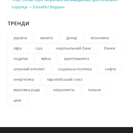
корупції — Елізабет Воррен
ТРЕНДИ
україна
валюта
долар
економіка
євро
сша
національний банк
банки
податки
війна
криптовалюта
штучний інтелект
соціальна політика
нафта
енергетика
європейський союз
верховна рада
нерухомість
пальне
ціни