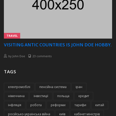
TRAVEL
VISITING ANTIC COUNTRIES IS JOHN DOE HOBBY.
by
John Doe
23 comments
TAGS
електромобілі
пенсійна система
іран
німеччина
інвестиції
польща
кредит
інфляція
робота
реформи
тарифи
китай
російсько-українська війна
київ
кабінет міністрів