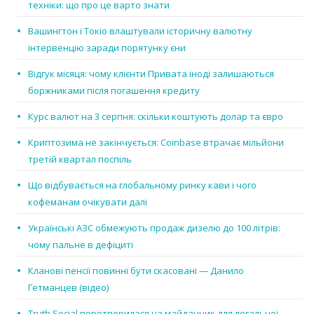
техніки: що про це варто знати
Вашингтон і Токіо влаштували історичну валютну
інтервенцію заради порятунку єни
Відгук місяця: чому клієнти Привата іноді залишаються
боржниками після погашення кредиту
Курс валют на 3 серпня: скільки коштують долар та євро
Криптозима не закінчується: Coinbase втрачає мільйони
третій квартал поспіль
Що відбувається на глобальному ринку кави і чого
кофеманам очікувати далі
Українські АЗС обмежують продаж дизелю до 100 літрів:
чому пальне в дефіциті
Кланові пенсії повинні бути скасовані — Данило
Гетманцев (відео)
Truth Social перетворилася на майданчик для легальної