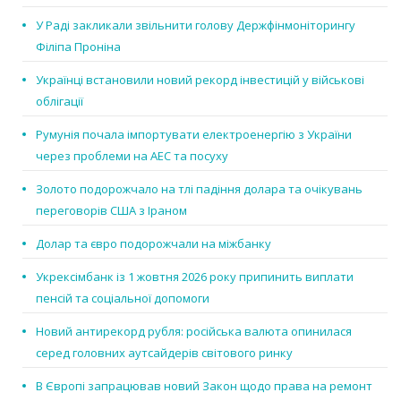
У Раді закликали звільнити голову Держфінмоніторингу
Філіпа Проніна
Українці встановили новий рекорд інвестицій у військові
облігації
Румунія почала імпортувати електроенергію з України
через проблеми на АЕС та посуху
Золото подорожчало на тлі падіння долара та очікувань
переговорів США з Іраном
Долар та євро подорожчали на міжбанку
Укрексімбанк із 1 жовтня 2026 року припинить виплати
пенсій та соціальної допомоги
Новий антирекорд рубля: російська валюта опинилася
серед головних аутсайдерів світового ринку
В Європі запрацював новий Закон щодо права на ремонт