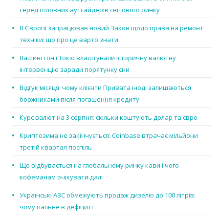
серед головних аутсайдерів світового ринку
В Європі запрацював новий Закон щодо права на ремонт
техніки: що про це варто знати
Вашингтон і Токіо влаштували історичну валютну
інтервенцію заради порятунку єни
Відгук місяця: чому клієнти Привата іноді залишаються
боржниками після погашення кредиту
Курс валют на 3 серпня: скільки коштують долар та євро
Криптозима не закінчується: Coinbase втрачає мільйони
третій квартал поспіль
Що відбувається на глобальному ринку кави і чого
кофеманам очікувати далі
Українські АЗС обмежують продаж дизелю до 100 літрів:
чому пальне в дефіциті