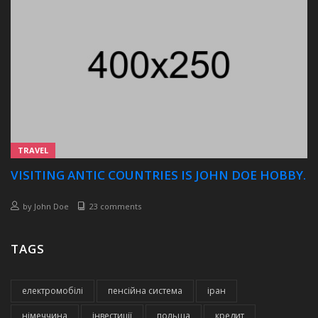
TRAVEL
VISITING ANTIC COUNTRIES IS JOHN DOE HOBBY.
by
John Doe
23 comments
TAGS
електромобілі
пенсійна система
іран
німеччина
інвестиції
польща
кредит