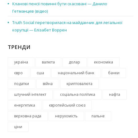
Кланові пенсії повинні бути скасовані — Данило
Гетманцев (відео)
Truth Social перетворилася на майданчик для легальної
корупції — Елізабет Воррен
ТРЕНДИ
україна
валюта
долар
економіка
євро
сша
національний банк
банки
податки
війна
криптовалюта
штучний інтелект
соціальна політика
нафта
енергетика
європейський союз
верховна рада
нерухомість
пальне
ціни