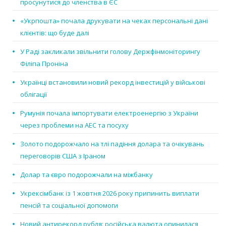
просунутися до членства в ЄС
«Укрпошта» почала друкувати на чеках персональні дані
клієнтів: що буде далі
У Раді закликали звільнити голову Держфінмоніторингу
Філіпа Проніна
Українці встановили новий рекорд інвестицій у військові
облігації
Румунія почала імпортувати електроенергію з України
через проблеми на АЕС та посуху
Золото подорожчало на тлі падіння долара та очікувань
переговорів США з Іраном
Долар та євро подорожчали на міжбанку
Укрексімбанк із 1 жовтня 2026 року припинить виплати
пенсій та соціальної допомоги
Новий антирекорд рубля: російська валюта опинилася