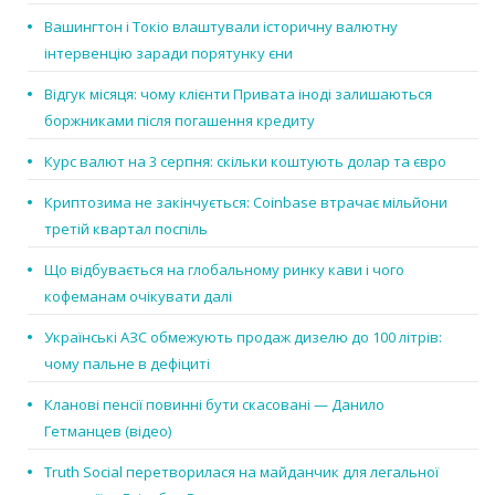
Вашингтон і Токіо влаштували історичну валютну
інтервенцію заради порятунку єни
Відгук місяця: чому клієнти Привата іноді залишаються
боржниками після погашення кредиту
Курс валют на 3 серпня: скільки коштують долар та євро
Криптозима не закінчується: Coinbase втрачає мільйони
третій квартал поспіль
Що відбувається на глобальному ринку кави і чого
кофеманам очікувати далі
Українські АЗС обмежують продаж дизелю до 100 літрів:
чому пальне в дефіциті
Кланові пенсії повинні бути скасовані — Данило
Гетманцев (відео)
Truth Social перетворилася на майданчик для легальної