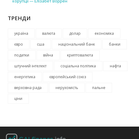
корупції — Елізабет Воррен
ТРЕНДИ
україна
валюта
долар
економіка
євро
сша
національний банк
банки
податки
війна
криптовалюта
штучний інтелект
соціальна політика
нафта
енергетика
європейський союз
верховна рада
нерухомість
пальне
ціни