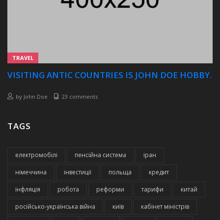
TRAVEL
VISITING ANTIC COUNTRIES IS JOHN DOE HOBBY.
by
John Doe
23 comments
TAGS
електромобілі
пенсійна система
іран
німеччина
інвестиції
польща
кредит
інфляція
робота
реформи
тарифи
китай
російсько-українська війна
київ
кабінет міністрів