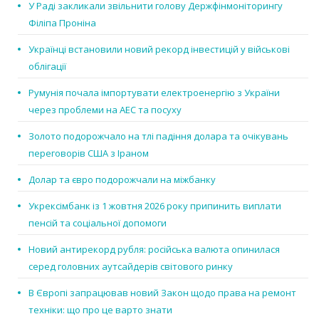
У Раді закликали звільнити голову Держфінмоніторингу
Філіпа Проніна
Українці встановили новий рекорд інвестицій у військові
облігації
Румунія почала імпортувати електроенергію з України
через проблеми на АЕС та посуху
Золото подорожчало на тлі падіння долара та очікувань
переговорів США з Іраном
Долар та євро подорожчали на міжбанку
Укрексімбанк із 1 жовтня 2026 року припинить виплати
пенсій та соціальної допомоги
Новий антирекорд рубля: російська валюта опинилася
серед головних аутсайдерів світового ринку
В Європі запрацював новий Закон щодо права на ремонт
техніки: що про це варто знати