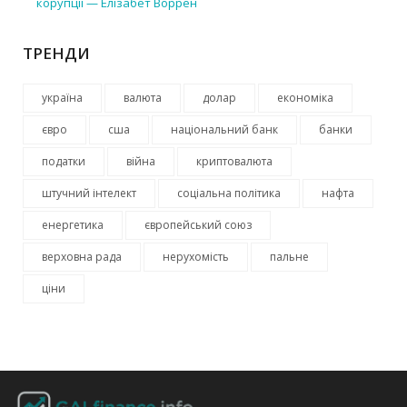
корупції — Елізабет Воррен
ТРЕНДИ
україна
валюта
долар
економіка
євро
сша
національний банк
банки
податки
війна
криптовалюта
штучний інтелект
соціальна політика
нафта
енергетика
європейський союз
верховна рада
нерухомість
пальне
ціни