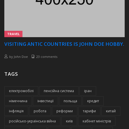
TRAVEL
VISITING ANTIC COUNTRIES IS JOHN DOE HOBBY.
by
John Doe
23 comments
TAGS
електромобілі
пенсійна система
іран
німеччина
інвестиції
польща
кредит
інфляція
робота
реформи
тарифи
китай
російсько-українська війна
київ
кабінет міністрів