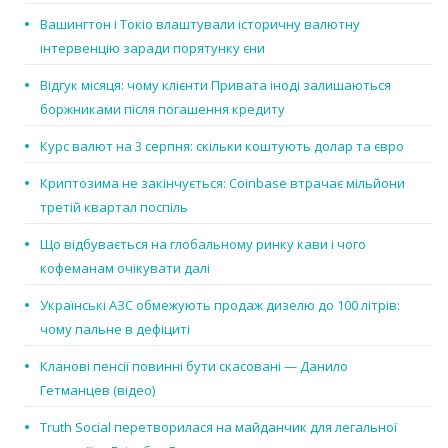
Вашингтон і Токіо влаштували історичну валютну
інтервенцію заради порятунку єни
Відгук місяця: чому клієнти Привата іноді залишаються
боржниками після погашення кредиту
Курс валют на 3 серпня: скільки коштують долар та євро
Криптозима не закінчується: Coinbase втрачає мільйони
третій квартал поспіль
Що відбувається на глобальному ринку кави і чого
кофеманам очікувати далі
Українські АЗС обмежують продаж дизелю до 100 літрів:
чому пальне в дефіциті
Кланові пенсії повинні бути скасовані — Данило
Гетманцев (відео)
Truth Social перетворилася на майданчик для легальної