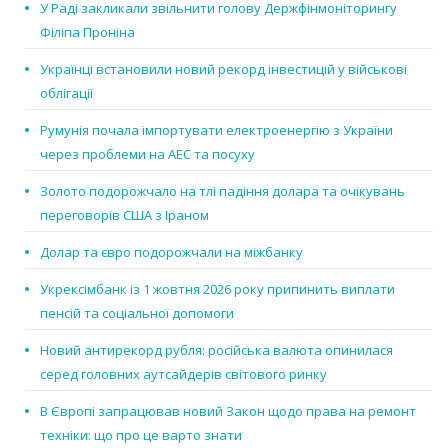
У Раді закликали звільнити голову Держфінмоніторингу
Філіпа Проніна
Українці встановили новий рекорд інвестицій у військові
облігації
Румунія почала імпортувати електроенергію з України
через проблеми на АЕС та посуху
Золото подорожчало на тлі падіння долара та очікувань
переговорів США з Іраном
Долар та євро подорожчали на міжбанку
Укрексімбанк із 1 жовтня 2026 року припинить виплати
пенсій та соціальної допомоги
Новий антирекорд рубля: російська валюта опинилася
серед головних аутсайдерів світового ринку
В Європі запрацював новий Закон щодо права на ремонт
техніки: що про це варто знати