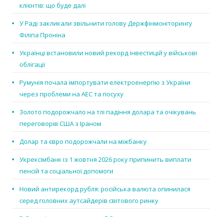
клієнтів: що буде далі
У Раді закликали звільнити голову Держфінмоніторингу
Філіпа Проніна
Українці встановили новий рекорд інвестицій у військові
облігації
Румунія почала імпортувати електроенергію з України
через проблеми на АЕС та посуху
Золото подорожчало на тлі падіння долара та очікувань
переговорів США з Іраном
Долар та євро подорожчали на міжбанку
Укрексімбанк із 1 жовтня 2026 року припинить виплати
пенсій та соціальної допомоги
Новий антирекорд рубля: російська валюта опинилася
серед головних аутсайдерів світового ринку