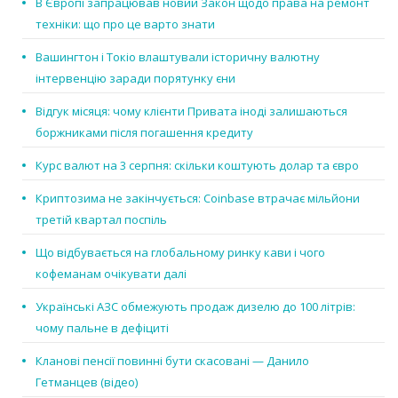
В Європі запрацював новий Закон щодо права на ремонт
техніки: що про це варто знати
Вашингтон і Токіо влаштували історичну валютну
інтервенцію заради порятунку єни
Відгук місяця: чому клієнти Привата іноді залишаються
боржниками після погашення кредиту
Курс валют на 3 серпня: скільки коштують долар та євро
Криптозима не закінчується: Coinbase втрачає мільйони
третій квартал поспіль
Що відбувається на глобальному ринку кави і чого
кофеманам очікувати далі
Українські АЗС обмежують продаж дизелю до 100 літрів:
чому пальне в дефіциті
Кланові пенсії повинні бути скасовані — Данило
Гетманцев (відео)