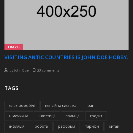
TRAVEL
VISITING ANTIC COUNTRIES IS JOHN DOE HOBBY.
by
John Doe
23 comments
TAGS
електромобілі
пенсійна система
іран
німеччина
інвестиції
польща
кредит
інфляція
робота
реформи
тарифи
китай