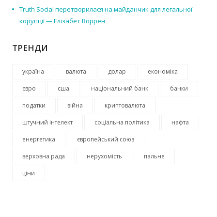
Truth Social перетворилася на майданчик для легальної
корупції — Елізабет Воррен
ТРЕНДИ
україна
валюта
долар
економіка
євро
сша
національний банк
банки
податки
війна
криптовалюта
штучний інтелект
соціальна політика
нафта
енергетика
європейський союз
верховна рада
нерухомість
пальне
ціни