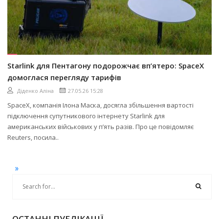
Starlink для Пентагону подорожчає вп’ятеро: SpaceX
домоглася перегляду тарифів
Діденко Аліна
27.05.26 15:28
SpaceX, компанія Ілона Маска, досягла збільшення вартості
підключення супутникового інтернету Starlink для
американських військових у п’ять разів. Про це повідомляє
Reuters, посила..
»
ОСТАННІ ПУБЛІКАЦІЇ