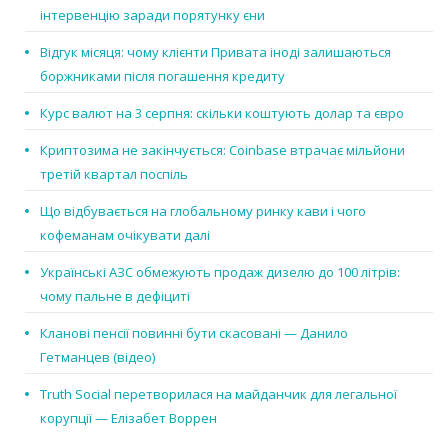
інтервенцію заради порятунку єни
Відгук місяця: чому клієнти Привата іноді залишаються
боржниками після погашення кредиту
Курс валют на 3 серпня: скільки коштують долар та євро
Криптозима не закінчується: Coinbase втрачає мільйони
третій квартал поспіль
Що відбувається на глобальному ринку кави і чого
кофеманам очікувати далі
Українські АЗС обмежують продаж дизелю до 100 літрів:
чому пальне в дефіциті
Кланові пенсії повинні бути скасовані — Данило
Гетманцев (відео)
Truth Social перетворилася на майданчик для легальної
корупції — Елізабет Воррен