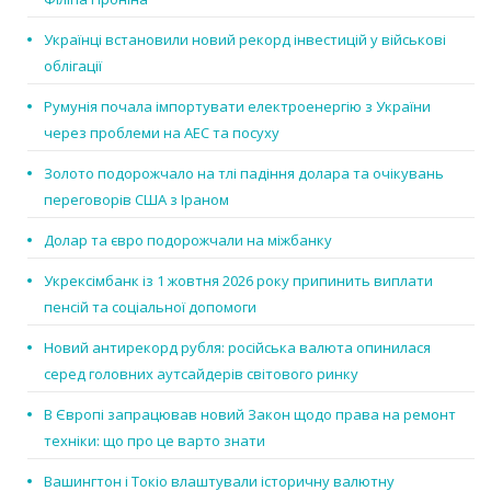
Українці встановили новий рекорд інвестицій у військові
облігації
Румунія почала імпортувати електроенергію з України
через проблеми на АЕС та посуху
Золото подорожчало на тлі падіння долара та очікувань
переговорів США з Іраном
Долар та євро подорожчали на міжбанку
Укрексімбанк із 1 жовтня 2026 року припинить виплати
пенсій та соціальної допомоги
Новий антирекорд рубля: російська валюта опинилася
серед головних аутсайдерів світового ринку
В Європі запрацював новий Закон щодо права на ремонт
техніки: що про це варто знати
Вашингтон і Токіо влаштували історичну валютну