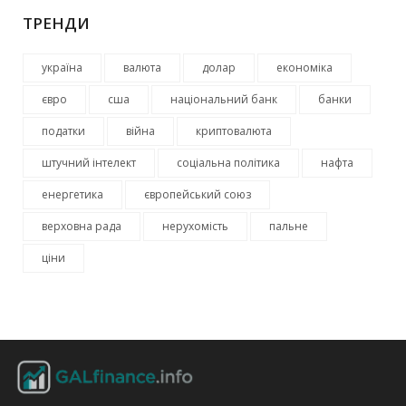
ТРЕНДИ
україна
валюта
долар
економіка
євро
сша
національний банк
банки
податки
війна
криптовалюта
штучний інтелект
соціальна політика
нафта
енергетика
європейський союз
верховна рада
нерухомість
пальне
ціни