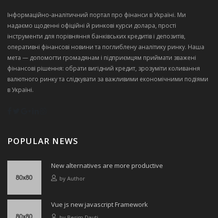
Інформаційно‑аналітичний портал про фінанси в Україні. Ми
надаємо щоденні офіційні й ринкові курси долара, прості
інструменти для порівняння банківських кредитів і депозитів,
оперативні фінансові новини та поглиблену аналітику ринку. Наша
мета — допомогти громадянам і підприємцям приймати зважені
фінансові рішення: обрати вигідний кредит, зрозуміти коливання
валютного ринку та слідкувати за важливими економічними подіями
в Україні.
POPULAR NEWS
New alternatives are more productive
by
Author
Vue js new javascript Framework
by
Besim Dauti