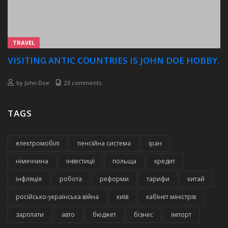
TRAVEL
VISITING ANTIC COUNTRIES IS JOHN DOE HOBBY.
by
John Doe
23 comments
TAGS
електромобілі
пенсійна система
іран
німеччина
інвестиції
польща
кредит
інфляція
робота
реформи
тарифи
китай
російсько-українська війна
київ
кабінет міністрів
зарплати
авто
бюджет
бізнес
імпорт