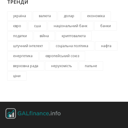
ТРЕНДИ
україна
валюта
долар
економіка
євро
сша
національний банк
банки
податки
війна
криптовалюта
штучний інтелект
соціальна політика
нафта
енергетика
європейський союз
верховна рада
нерухомість
пальне
ціни