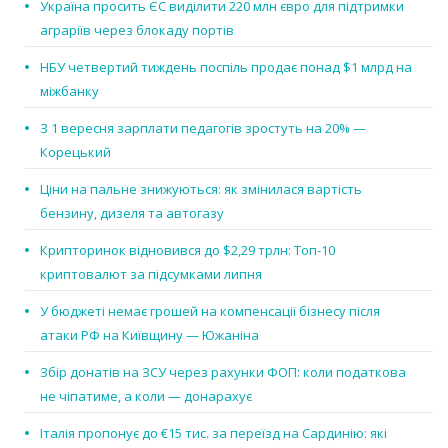
Україна просить ЄС виділити 220 млн євро для підтримки
аграріїв через блокаду портів
НБУ четвертий тиждень поспіль продає понад $1 млрд на
міжбанку
З 1 вересня зарплати педагогів зростуть на 20% —
Корецький
Ціни на пальне знижуються: як змінилася вартість
бензину, дизеля та автогазу
Крипторинок відновився до $2,29 трлн: Топ-10
криптовалют за підсумками липня
У бюджеті немає грошей на компенсації бізнесу після
атаки РФ на Київщину — Южаніна
Збір донатів на ЗСУ через рахунки ФОП: коли податкова
не чіпатиме, а коли — донарахує
Італія пропонує до €15 тис. за переїзд на Сардинію: які