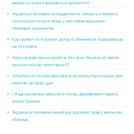
умови та скільки доведеться доплатити
Українські чоловіки за кордоном не зможуть отримати
консульські послуги, якщо у них немає військово-
облікових документів
Курс валют на 4 серпня: долар в обмінниках подешевшав
на 10 копійок
Уряд назвав законопроєкти, без яких Україна не зможе
просунутися до членства в ЄС
«Укрпошта» почала друкувати на чеках персональні дані
клієнтів: що буде далі
У Раді закликали звільнити голову Держфінмоніторингу
Філіпа Проніна
Українці встановили новий рекорд інвестицій у військові
облігації