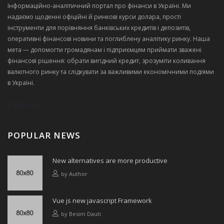
Інформаційно‑аналітичний портал про фінанси в Україні. Ми
надаємо щоденні офіційні й ринкові курси долара, прості
інструменти для порівняння банківських кредитів і депозитів,
оперативні фінансові новини та поглиблену аналітику ринку. Наша
мета — допомогти громадянам і підприємцям приймати зважені
фінансові рішення: обрати вигідний кредит, зрозуміти коливання
валютного ринку та слідкувати за важливими економічними подіями
в Україні.
POPULAR NEWS
New alternatives are more productive
by
Author
Vue js new javascript Framework
by
Besim Dauti