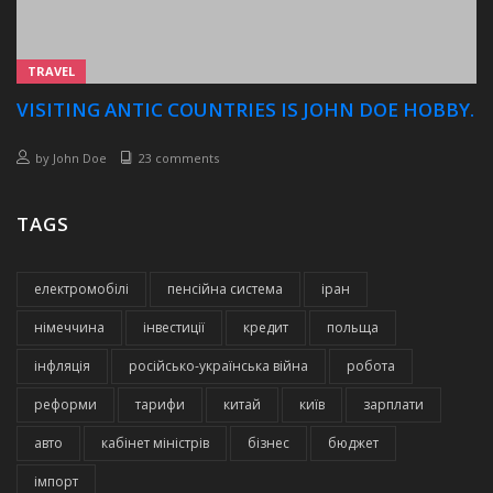
TRAVEL
VISITING ANTIC COUNTRIES IS JOHN DOE HOBBY.
by
John Doe
23 comments
TAGS
електромобілі
пенсійна система
іран
німеччина
інвестиції
кредит
польща
інфляція
російсько-українська війна
робота
реформи
тарифи
китай
київ
зарплати
авто
кабінет міністрів
бізнес
бюджет
імпорт