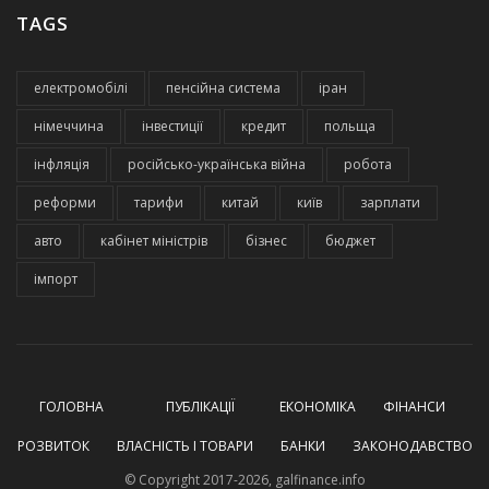
TAGS
електромобілі
пенсійна система
іран
німеччина
інвестиції
кредит
польща
інфляція
російсько-українська війна
робота
реформи
тарифи
китай
київ
зарплати
авто
кабінет міністрів
бізнес
бюджет
імпорт
ГОЛОВНА
ПУБЛІКАЦІЇ
ЕКОНОМІКА
ФІНАНСИ
РОЗВИТОК
ВЛАСНІСТЬ І ТОВАРИ
БАНКИ
ЗАКОНОДАВСТВО
© Copyright 2017-2026, galfinance.info