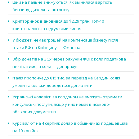
Ціни на пальне знижуються: як змінилася вартість
бензину, дизеля та автогазу
Крипторинок відновився до $2,29 трлн: Топ-10
криптовалют за підсумками липня
У бюджеті немає грошей на компенсації бізнесу після
атаки РФ на Київщину — Южаніна
Збір донатів на ЗСУ через рахунки ФОП: коли податкова
не чіпатиме, а коли — донарахує
Італія пропонує до €15 тис. за переїзд на Сардинію: які
умови та скільки доведеться доплатити
Українські чоловіки за кордоном не зможуть отримати
консульські послуги, якщо у них немає військово-
облікових документів
Курс валют на 4 серпня: долар в обмінниках подешевшав
на 10 копійок