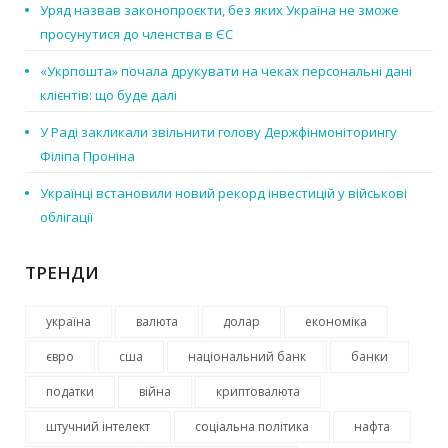
Уряд назвав законопроєкти, без яких Україна не зможе
просунутися до членства в ЄС
«Укрпошта» почала друкувати на чеках персональні дані
клієнтів: що буде далі
У Раді закликали звільнити голову Держфінмоніторингу
Філіпа Проніна
Українці встановили новий рекорд інвестицій у військові
облігації
ТРЕНДИ
україна
валюта
долар
економіка
євро
сша
національний банк
банки
податки
війна
криптовалюта
штучний інтелект
соціальна політика
нафта