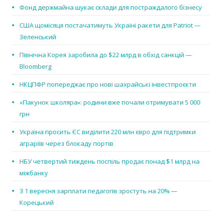
Фонд держмайна шукає склади для постраждалого бізнесу
США щомісяця постачатимуть Україні ракети для Patriot —
Зеленський
Північна Корея заробила до $22 млрд в обхід санкцій —
Bloomberg
НКЦПФР попереджає про нові шахрайські інвестпроєкти
«Пакунок школяра»: родини вже почали отримувати 5 000
грн
Україна просить ЄС виділити 220 млн євро для підтримки
аграріїв через блокаду портів
НБУ четвертий тиждень поспіль продає понад $1 млрд на
міжбанку
З 1 вересня зарплати педагогів зростуть на 20% —
Корецький