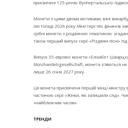
присвячені 125-річчю Вуппертальської підвіс
Монети з цими двома мотивами, вже викарбува
листопаді 2026 року Міністерство фінансів за
срібні монети з різдвяною тематикою: згадани
також перший випуск серії «Різдвяні пісні» під
Випуск 35-єврової монети «Елізабет Шварцх
Münzhandelsgesellschaft, монета з'явиться не
лише 26 січня 2027 року.
Ця монета присвячена першій жінці-міністру в
частиною серії «Жінки, які залишили слід». Ч
«найближчим часом».
ТРЕНДИ