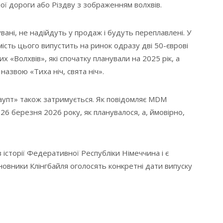
ної дороги або Різдву з зображенням волхвів.
ні, не надійдуть у продаж і будуть переплавлені. У
мість цього випустить на ринок одразу дві 50-єврові
х «Волхвів», які спочатку планували на 2025 рік, а
 назвою «Тиха ніч, свята ніч».
аупт» також затримується. Як повідомляє MDM
 26 березня 2026 року, як планувалося, а, ймовірно,
 історії Федеративної Республіки Німеччина і є
иновники Клінгбайля оголосять конкретні дати випуску