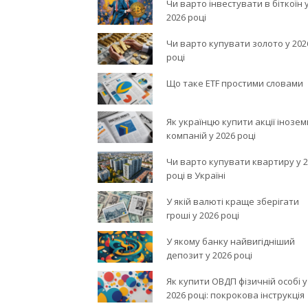
Чи варто інвестувати в біткоїн 
2026 році
Чи варто купувати золото у 202
році
Що таке ETF простими словами
Як українцю купити акції інозе
компаній у 2026 році
Чи варто купувати квартиру у 
році в Україні
У якій валюті краще зберігати
гроші у 2026 році
У якому банку найвигідніший
депозит у 2026 році
Як купити ОВДП фізичній особі у
2026 році: покрокова інструкція