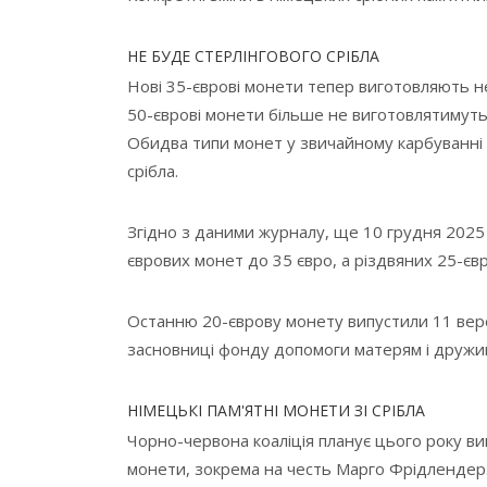
НЕ БУДЕ СТЕРЛІНГОВОГО СРІБЛА
Нові 35-єврові монети тепер виготовляють не з
50-єврові монети більше не виготовлятимуться
Обидва типи монет у звичайному карбуванні
срібла.
Згідно з даними журналу, ще 10 грудня 2025
єврових монет до 35 євро, а різдвяних 25-єв
Останню 20-єврову монету випустили 11 вере
засновниці фонду допомоги матерям і дружи
НІМЕЦЬКІ ПАМ'ЯТНІ МОНЕТИ ЗІ СРІБЛА
Чорно-червона коаліція планує цього року вип
монети, зокрема на честь Марго Фрідлендер.