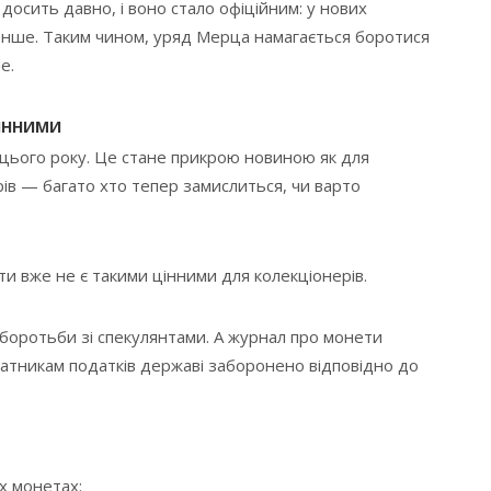
досить давно, і воно стало офіційним: у нових
енше. Таким чином, уряд Мерца намагається боротися
e.
ЦІННИМИ
 цього року. Це стане прикрою новиною як для
рів — багато хто тепер замислиться, чи варто
ти вже не є такими цінними для колекціонерів.
іб боротьби зі спекулянтами. А журнал про монети
латникам податків державі заборонено відповідно до
х монетах: