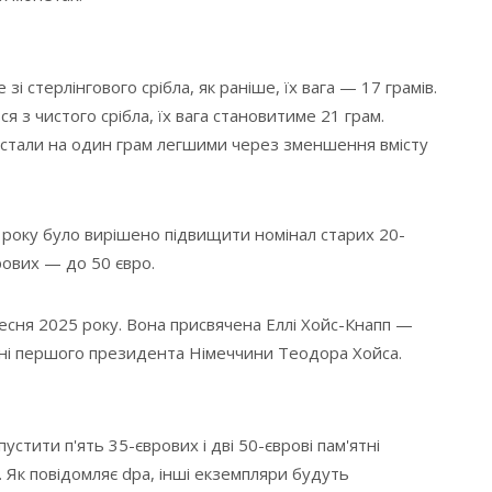
і стерлінгового срібла, як раніше, їх вага — 17 грамів.
 з чистого срібла, їх вага становитиме 21 грам.
 стали на один грам легшими через зменшення вмісту
 року було вирішено підвищити номінал старих 20-
рових — до 50 євро.
сня 2025 року. Вона присвячена Еллі Хойс-Кнапп —
ні першого президента Німеччини Теодора Хойса.
устити п'ять 35-єврових і дві 50-єврові пам'ятні
 Як повідомляє dpa, інші екземпляри будуть