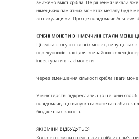
знижено вміст срібла. Це рішення чекали вже 
німецьких пам'ятних монетах металу буде м
зі спекуляціями. Про це повідомляє Ausnews.d
СРІБНІ МОНЕТИ В НІМЕЧЧИНІ СТАЛИ МЕНШ 
Ці зміни стосуються всіх монет, випущених з
перекупників, так і для звичайних колекціоне
інвестувати в такі монети.
Через зменшення кількості срібла і ваги моне
У міністерстві підкреслили, що це їхній спос
повідомляє, що випускати монети в збиток п
бюджетних законів.
ЯКІ ЗМІНИ ВІДБУДУТЬСЯ
Конкретні зміни в німецьких срібних пам'ятни