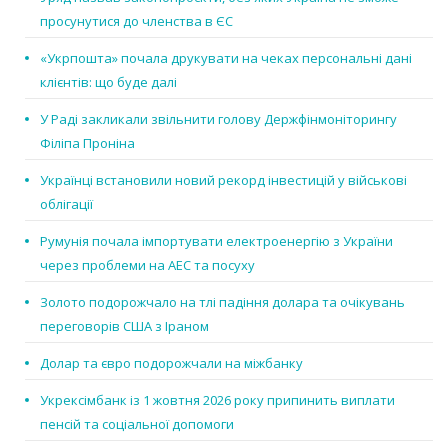
просунутися до членства в ЄС
«Укрпошта» почала друкувати на чеках персональні дані
клієнтів: що буде далі
У Раді закликали звільнити голову Держфінмоніторингу
Філіпа Проніна
Українці встановили новий рекорд інвестицій у військові
облігації
Румунія почала імпортувати електроенергію з України
через проблеми на АЕС та посуху
Золото подорожчало на тлі падіння долара та очікувань
переговорів США з Іраном
Долар та євро подорожчали на міжбанку
Укрексімбанк із 1 жовтня 2026 року припинить виплати
пенсій та соціальної допомоги