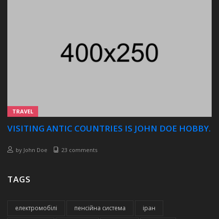
TRAVEL
VISITING ANTIC COUNTRIES IS JOHN DOE HOBBY.
by
John Doe
23 comments
TAGS
електромобілі
пенсійна система
іран