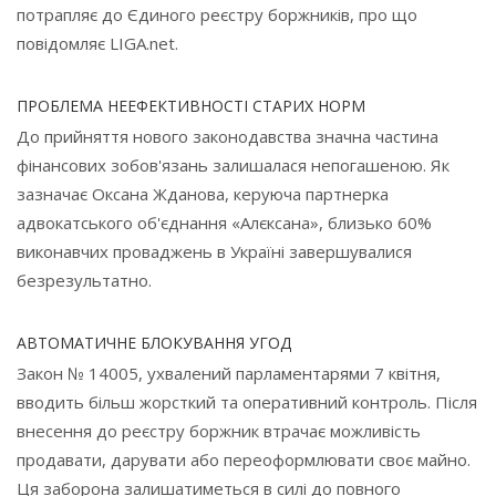
потрапляє до Єдиного реєстру боржників, про що
повідомляє LIGA.net.
ПРОБЛЕМА НЕЕФЕКТИВНОСТІ СТАРИХ НОРМ
До прийняття нового законодавства значна частина
фінансових зобов'язань залишалася непогашеною. Як
зазначає Оксана Жданова, керуюча партнерка
адвокатського об'єднання «Алєксана», близько 60%
виконавчих проваджень в Україні завершувалися
безрезультатно.
АВТОМАТИЧНЕ БЛОКУВАННЯ УГОД
Закон № 14005, ухвалений парламентарями 7 квітня,
вводить більш жорсткий та оперативний контроль. Після
внесення до реєстру боржник втрачає можливість
продавати, дарувати або переоформлювати своє майно.
Ця заборона залишатиметься в силі до повного