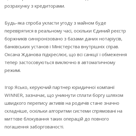
розрахунку з кредиторами.
Будь-яка спроба укласти угоду з майном буде
перевірятися в реальному часі, оскільки Єдиний реєстр
боржників синхронізовано з базами даних нотаріусів,
банківських установ і Міністерства внутрішніх справ.
Оксана Жданова підкреслює, що всі санкції і обмеження
тепер застосовуються виключно в автоматичному
режимі.
Ігор Ясько, керуючий партнер юридичної компанії
WINNER, зазначає, що уникнути сплати боргу шляхом
швидкого перепису активів на родичів стане значно
складніше, оскільки алгоритми системи спрямовані на
миттєве блокування таких операцій до повного
погашення заборгованості.