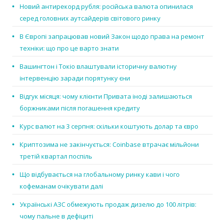
Новий антирекорд рубля: російська валюта опинилася
серед головних аутсайдерів світового ринку
В Європі запрацював новий Закон щодо права на ремонт
техніки: що про це варто знати
Вашингтон і Токіо влаштували історичну валютну
інтервенцію заради порятунку єни
Відгук місяця: чому клієнти Привата іноді залишаються
боржниками після погашення кредиту
Курс валют на 3 серпня: скільки коштують долар та євро
Криптозима не закінчується: Coinbase втрачає мільйони
третій квартал поспіль
Що відбувається на глобальному ринку кави і чого
кофеманам очікувати далі
Українські АЗС обмежують продаж дизелю до 100 літрів:
чому пальне в дефіциті