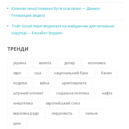
Кланові пенсії повинні бути скасовані — Данило
Гетманцев (відео)
Truth Social перетворилася на майданчик для легальної
корупції — Елізабет Воррен
ТРЕНДИ
україна
валюта
долар
економіка
євро
сша
національний банк
банки
податки
війна
криптовалюта
штучний інтелект
соціальна політика
нафта
енергетика
європейський союз
верховна рада
нерухомість
пальне
ціни