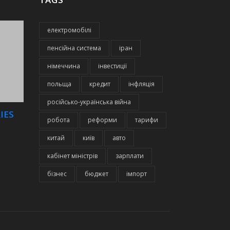
електромобілі
пенсійна система
іран
німеччина
інвестиції
польща
кредит
інфляція
російсько-українська війна
IES
робота
реформи
тарифи
китай
київ
авто
кабінет міністрів
зарплати
бізнес
бюджет
імпорт