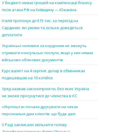
У бюджеті немає грошей на компенсації бізнесу
після атаки РФ на Київщину — Южаніна
Італія пропонує до €15 тис. за переїзд на
Сардинію: які умови та скільки доведеться
доплатити
Українські чоловіки за кордоном не зможуть
отримати консульські послуги, якщо у них немає
військово-облікових документів
Курс валют на 4 серпня: долар в обмінниках
подешевшав на 10 копійок
Уряд назвав законопроєкти, без яких Україна
не зможе просунутися до членства в ЄС
«Укрпошта» почала друкувати на чеках
персональні дані клієнтів: що буде далі
У Раді закликали звільнити голову
Держфінмоніторингу Філіпа Проніна