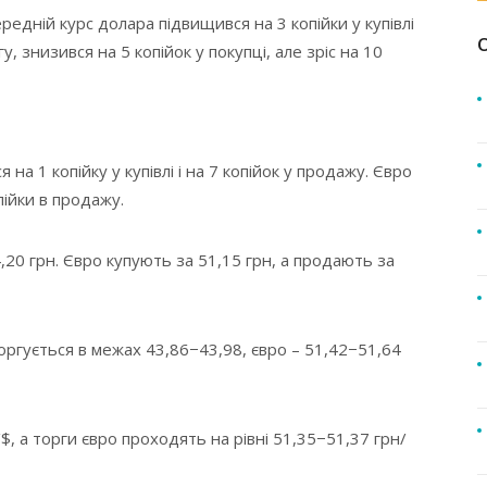
ередній курс долара підвищився на 3 копійки у купівлі
у, знизився на 5 копійок у покупці, але зріс на 10
на 1 копійку у купівлі і на 7 копійок у продажу. Євро
опійки в продажу.
,20 грн. Євро купують за 51,15 грн, а продають за
оргується в межах 43,86−43,98, євро – 51,42−51,64
$, а торги євро проходять на рівні 51,35−51,37 грн/