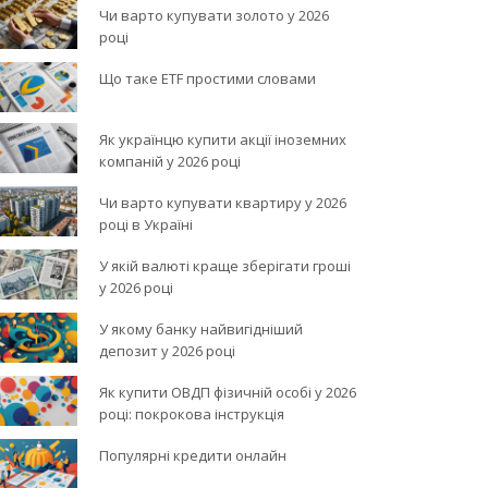
Чи варто купувати золото у 2026
році
Що таке ETF простими словами
Як українцю купити акції іноземних
компаній у 2026 році
Чи варто купувати квартиру у 2026
році в Україні
У якій валюті краще зберігати гроші
у 2026 році
У якому банку найвигідніший
депозит у 2026 році
Як купити ОВДП фізичній особі у 2026
році: покрокова інструкція
Популярні кредити онлайн