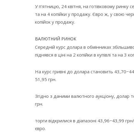
У п'ятницю, 24 квітня, на готівковому ринку с
та на 4 копійки у продажу. Євро ж, у свою черг
копійок у продажу.
ВАЛЮТНИЙ РИНОК
Середній курс долара в обмінниках збільшився 
піднявся в ціні на 2 копійки в купівлі та на 3 к
На
курс гривні до долара становить 43,70−44
51,95 грн.
Згідно з даними валютного аукціону,
долар т
грн.
торги відкрилися в діапазоні 43,96−43,99 грн/
євро.