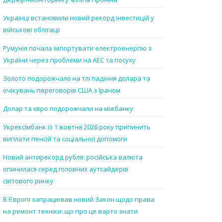
Українці встановили новий рекорд інвестицій у
військові облігації
Румунія почала імпортувати електроенергію з
України через проблеми на АЕС та посуху
Золото подорожчало на тлі падіння долара та
очікувань переговорів США з Іраном
Долар та євро подорожчали на міжбанку
Укрексімбанк із 1 жовтня 2026 року припинить
виплати пенсій та соціальної допомоги
Новий антирекорд рубля: російська валюта
опинилася серед головних аутсайдерів
світового ринку
В Європі запрацював новий Закон щодо права
на ремонт техніки: що про це варто знати