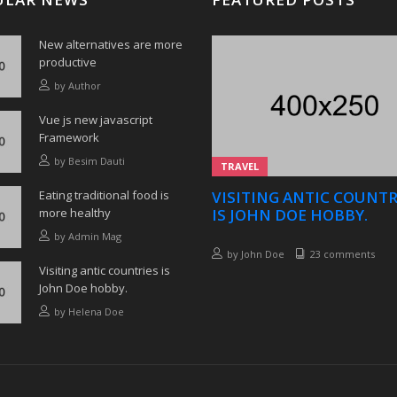
New alternatives are more
productive
by
Author
Vue js new javascript
Framework
by
Besim Dauti
TRAVEL
Eating traditional food is
VISITING ANTIC COUNTR
more healthy
IS JOHN DOE HOBBY.
by
Admin Mag
by
John Doe
23 comments
Visiting antic countries is
John Doe hobby.
by
Helena Doe