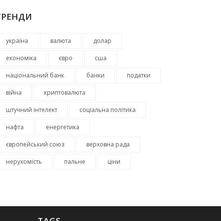
ТРЕНДИ
україна
валюта
долар
економіка
євро
сша
національний банк
банки
податки
війна
криптовалюта
штучний інтелект
соціальна політика
нафта
енергетика
європейський союз
верховна рада
нерухомість
пальне
ціни
TAGS