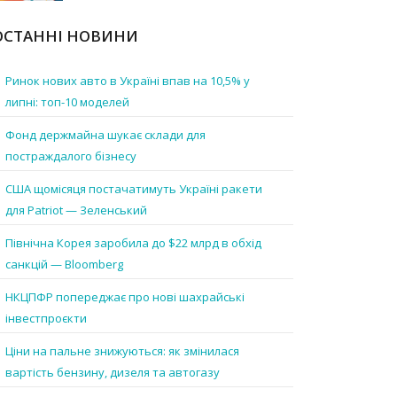
ОСТАННІ НОВИНИ
Ринок нових авто в Україні впав на 10,5% у
липні: топ-10 моделей
Фонд держмайна шукає склади для
постраждалого бізнесу
США щомісяця постачатимуть Україні ракети
для Patriot — Зеленський
Північна Корея заробила до $22 млрд в обхід
санкцій — Bloomberg
НКЦПФР попереджає про нові шахрайські
інвестпроєкти
Ціни на пальне знижуються: як змінилася
вартість бензину, дизеля та автогазу