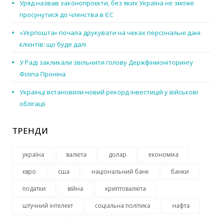
Уряд назвав законопроєкти, без яких Україна не зможе
просунутися до членства в ЄС
«Укрпошта» почала друкувати на чеках персональні дані
клієнтів: що буде далі
У Раді закликали звільнити голову Держфінмоніторингу
Філіпа Проніна
Українці встановили новий рекорд інвестицій у військові
облігації
ТРЕНДИ
україна
валюта
долар
економіка
євро
сша
національний банк
банки
податки
війна
криптовалюта
штучний інтелект
соціальна політика
нафта