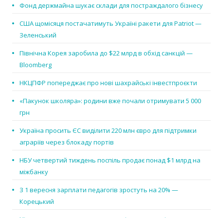
Фонд держмайна шукає склади для постраждалого бізнесу
США щомісяця постачатимуть Україні ракети для Patriot —
Зеленський
Північна Корея заробила до $22 млрд в обхід санкцій —
Bloomberg
НКЦПФР попереджає про нові шахрайські інвестпроєкти
«Пакунок школяра»: родини вже почали отримувати 5 000
грн
Україна просить ЄС виділити 220 млн євро для підтримки
аграріїв через блокаду портів
НБУ четвертий тиждень поспіль продає понад $1 млрд на
міжбанку
З 1 вересня зарплати педагогів зростуть на 20% —
Корецький