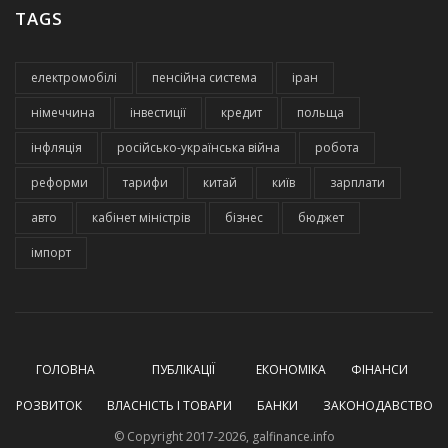
TAGS
електромобілі
пенсійна система
іран
німеччина
інвестиції
кредит
польща
інфляція
російсько-українська війна
робота
реформи
тарифи
китай
київ
зарплати
авто
кабінет міністрів
бізнес
бюджет
імпорт
ГОЛОВНА
ПУБЛІКАЦІЇ
ЕКОНОМІКА
ФІНАНСИ
РОЗВИТОК
ВЛАСНІСТЬ І ТОВАРИ
БАНКИ
ЗАКОНОДАВСТВО
© Copyright 2017-2026, galfinance.info