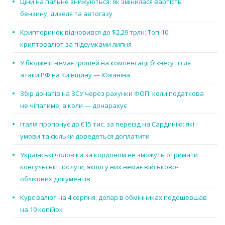
Ціни на пальне знижуються: як змінилася вартість
бензину, дизеля та автогазу
Крипторинок відновився до $2,29 трлн: Топ-10
криптовалют за підсумками липня
У бюджеті немає грошей на компенсації бізнесу після
атаки РФ на Київщину — Южаніна
Збір донатів на ЗСУ через рахунки ФОП: коли податкова
не чіпатиме, а коли — донарахує
Італія пропонує до €15 тис. за переїзд на Сардинію: які
умови та скільки доведеться доплатити
Українські чоловіки за кордоном не зможуть отримати
консульські послуги, якщо у них немає військово-
облікових документів
Курс валют на 4 серпня: долар в обмінниках подешевшав
на 10 копійок