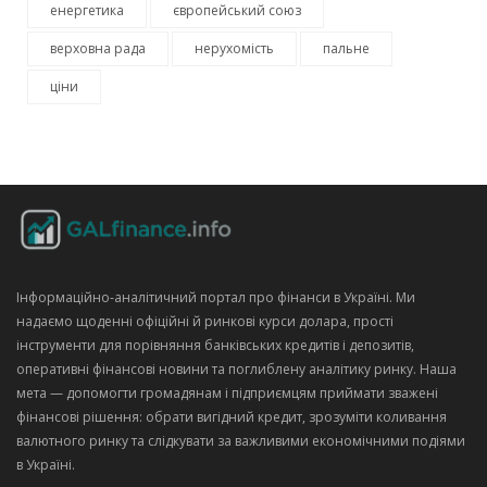
енергетика
європейський союз
верховна рада
нерухомість
пальне
ціни
Інформаційно‑аналітичний портал про фінанси в Україні. Ми
надаємо щоденні офіційні й ринкові курси долара, прості
інструменти для порівняння банківських кредитів і депозитів,
оперативні фінансові новини та поглиблену аналітику ринку. Наша
мета — допомогти громадянам і підприємцям приймати зважені
фінансові рішення: обрати вигідний кредит, зрозуміти коливання
валютного ринку та слідкувати за важливими економічними подіями
в Україні.