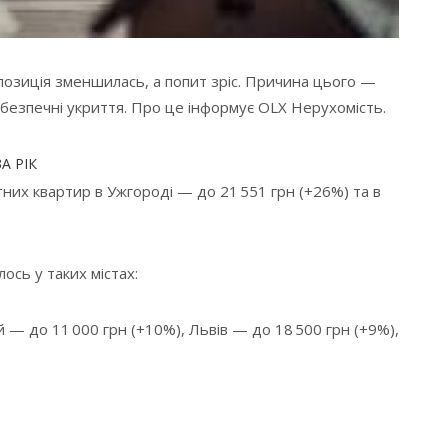
опозиція зменшилась, а попит зріс. Причина цього —
 безпечні укриття. Про це інформує OLX Нерухомість.
А РІК
них квартир в Ужгороді — до 21 551 грн (+26%) та в
ось у таких містах:
— до 11 000 грн (+10%), Львів — до 18 500 грн (+9%),