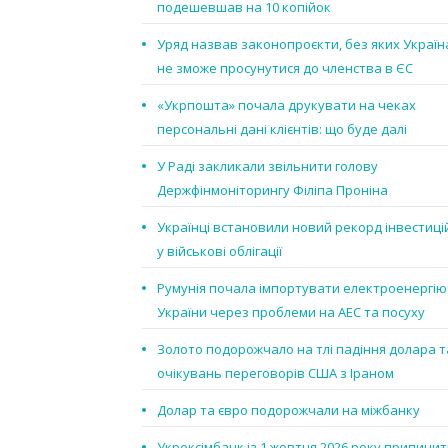
подешевшав на 10 копійок
Уряд назвав законопроєкти, без яких Україн
не зможе просунутися до членства в ЄС
«Укрпошта» почала друкувати на чеках
персональні дані клієнтів: що буде далі
У Раді закликали звільнити голову
Держфінмоніторингу Філіпа Проніна
Українці встановили новий рекорд інвестиці
у військові облігації
Румунія почала імпортувати електроенергію
України через проблеми на АЕС та посуху
Золото подорожчало на тлі падіння долара т
очікувань переговорів США з Іраном
Долар та євро подорожчали на міжбанку
Укрексімбанк із 1 жовтня 2026 року припини