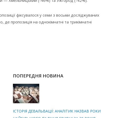
и — Хмельницький (-46%) та Ужгород (-42%).
позиції фіксувалося у семи з восьми досліджуваних
о, де пропозиція на однокімнатні та трикімнатні
ПОПЕРЕДНЯ НОВИНА
ІСТОРІЯ ДЕВАЛЬВАЦІЇ: АНАЛІТИК НАЗВАВ РОКИ