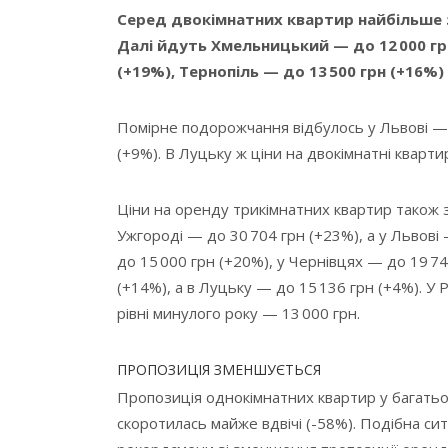
Серед двокімнатних квартир найбільше з
Далі йдуть Хмельницький — до 12 000 грн
(+19%), Тернопіль — до 13 500 грн (+16%) 
Помірне подорожчання відбулось у Львові — 
(+9%). В Луцьку ж ціни на двокімнатні кварти
Ціни на оренду трикімнатних квартир також з
Ужгороді — до 30 704 грн (+23%), а у Львові
до 15 000 грн (+20%), у Чернівцях — до 19 7
(+14%), а в Луцьку — до 15 136 грн (+4%). У 
рівні минулого року — 13 000 грн.
ПРОПОЗИЦІЯ ЗМЕНШУЄТЬСЯ
Пропозиція однокімнатних квартир у багатьо
скоротилась майже вдвічі (-58%). Подібна сит