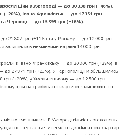
росли ціни в Ужгороді — до 30 338 грн (+46%).
 (+20%), Івано-Франківськ — до 17 351 грн
та Чернівці — до 15 899 грн (+16%).
до 21 807 грн (+11%) та у Рівному — до 12 000 грн
ри залишились незмінними на рівні 14 000 грн.
росли: в Івано-Франківську — до 20 000 грн (+28%), в
 — до 27 971 грн (+23%). У Тернополі ціни збільшились
48 грн (+20%), у Хмельницькому — до 12 500 грн
Рівному ціни на трикімнатні квартири залишились на
х містах зменшилась. В Ужгороді кількість оголошень
уація спостерігається у сегменті двокімнатних квартир: