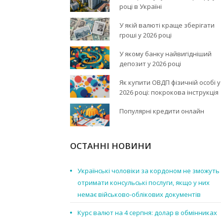
році в Україні
У якій валюті краще зберігати
гроші у 2026 році
У якому банку найвигідніший
депозит у 2026 році
Як купити ОВДП фізичній особі у
2026 році: покрокова інструкція
Популярні кредити онлайн
ОСТАННІ НОВИНИ
Українські чоловіки за кордоном не зможуть
отримати консульські послуги, якщо у них
немає військово-облікових документів
Курс валют на 4 серпня: долар в обмінниках