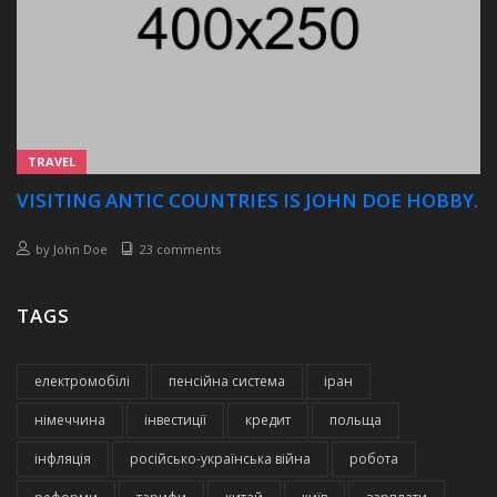
TRAVEL
VISITING ANTIC COUNTRIES IS JOHN DOE HOBBY.
by
John Doe
23 comments
TAGS
електромобілі
пенсійна система
іран
німеччина
інвестиції
кредит
польща
інфляція
російсько-українська війна
робота