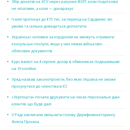
Збір донатів на ЗСУ через рахунки ФОП: коли податкова
не чіпатиме, а коли — донарахує
Італія пропонує до €15 тис. за переїзд на Сардинію: які
умови та скільки доведеться доплатити
Українські чоловіки за кордоном не зможуть отримати
консульські послуги, якщо у них немає військово-
облікових документів
Курс валют на 4 серпня: долар в обмінниках подешевшав
на 10 копійок
Уряд назвав законопроєкти, без яких Україна не зможе
просунутися до членства в ЄС
«Укрпошта» почала друкувати на чеках персональні дані
клієнтів: що буде далі
У Раді закликали звільнити голову Держфінмоніторингу
Філіпа Проніна