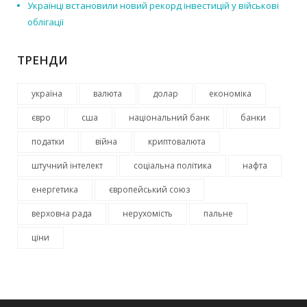
Українці встановили новий рекорд інвестицій у військові
облігації
ТРЕНДИ
україна
валюта
долар
економіка
євро
сша
національний банк
банки
податки
війна
криптовалюта
штучний інтелект
соціальна політика
нафта
енергетика
європейський союз
верховна рада
нерухомість
пальне
ціни