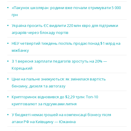
«Пакунок школяра»: родини вже почали отримувати 5 000
грн
Україна просить ЄС виділити 220 млн євро для підтримки
аграріїв через блокаду портів
НБУ четвертий тиждень поспіль продає понад $1 млрд на
міжбанку
З 1 вересня зарплати педагогів зростуть на 20% —
Корецький
Ціни на пальне знижуються: як змінилася вартість
бензину, дизеля та автогазу
Крипторинок відновився до $2,29 трлн: Топ-10
криптовалют за підсумками липня
У бюджеті немає грошей на компенсації бізнесу після
атаки РФ на Київщину — Южаніна