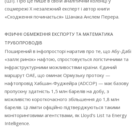
(ШІ). Про це пише в своїй аналітичній колонці у
соцмережі X незалежний експерт і автор книги
«Сходження починається» Шанака Анслем Перера.
ФІЗИЧНІ ОБМЕЖЕННЯ ЕКСПОРТУ ТА МАТЕМАТИКА
ТРУБОПРОВОДІВ
Поширений в інфопросторі наратив про те, що Абу-Дабі
«заллє ринок» нафтою, спростовується логістичними та
інфраструктурними можливостями країни. Єдиний
маршрут ОАЕ, що оминає Ормузьку протоку —
нафтопровід Хабшан-Фуджейра (ADCOP) — має базову
пропускну здатність 1,5 млн барелів на добу, з
можливістю короткочасного збільшення до 1,8 млн
барелів. Ці ліміти офіційно підтверджуються такими
моніторинговими агентствами, як Lloyd's List та Energy
Intelligence.