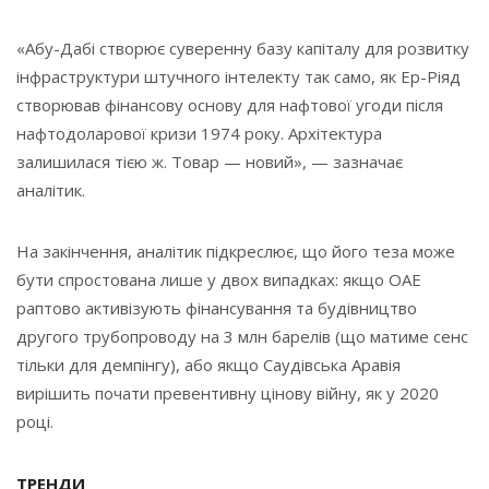
«Абу-Дабі створює суверенну базу капіталу для розвитку
інфраструктури штучного інтелекту так само, як Ер-Ріяд
створював фінансову основу для нафтової угоди після
нафтодоларової кризи 1974 року. Архітектура
залишилася тією ж. Товар — новий», — зазначає
аналітик.
На закінчення, аналітик підкреслює, що його теза може
бути спростована лише у двох випадках: якщо ОАЕ
раптово активізують фінансування та будівництво
другого трубопроводу на 3 млн барелів (що матиме сенс
тільки для демпінгу), або якщо Саудівська Аравія
вирішить почати превентивну цінову війну, як у 2020
році.
ТРЕНДИ