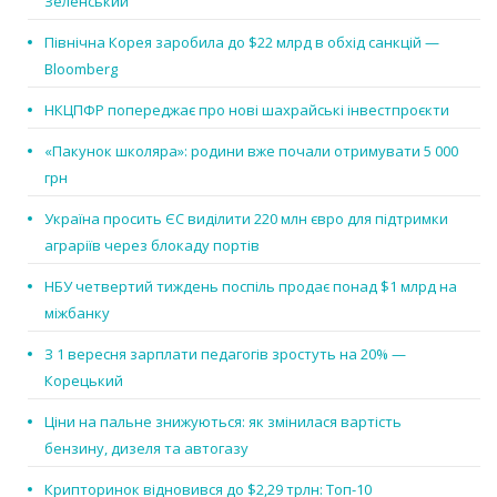
Зеленський
Північна Корея заробила до $22 млрд в обхід санкцій —
Bloomberg
НКЦПФР попереджає про нові шахрайські інвестпроєкти
«Пакунок школяра»: родини вже почали отримувати 5 000
грн
Україна просить ЄС виділити 220 млн євро для підтримки
аграріїв через блокаду портів
НБУ четвертий тиждень поспіль продає понад $1 млрд на
міжбанку
З 1 вересня зарплати педагогів зростуть на 20% —
Корецький
Ціни на пальне знижуються: як змінилася вартість
бензину, дизеля та автогазу
Крипторинок відновився до $2,29 трлн: Топ-10