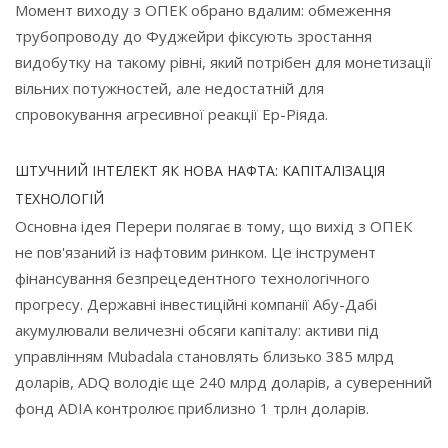
Момент виходу з ОПЕК обрано вдалим: обмеження
трубопроводу до Фуджейри фіксують зростання
видобутку на такому рівні, який потрібен для монетизації
вільних потужностей, але недостатній для
спровокування агресивної реакції Ер-Ріяда.
ШТУЧНИЙ ІНТЕЛЕКТ ЯК НОВА НАФТА: КАПІТАЛІЗАЦІЯ
ТЕХНОЛОГІЙ
Основна ідея Перери полягає в тому, що вихід з ОПЕК
не пов'язаний із нафтовим ринком. Це інструмент
фінансування безпрецедентного технологічного
прогресу. Державні інвестиційні компанії Абу-Дабі
акумулювали величезні обсяги капіталу: активи під
управлінням Mubadala становлять близько 385 млрд
доларів, ADQ володіє ще 240 млрд доларів, а суверенний
фонд ADIA контролює приблизно 1 трлн доларів.