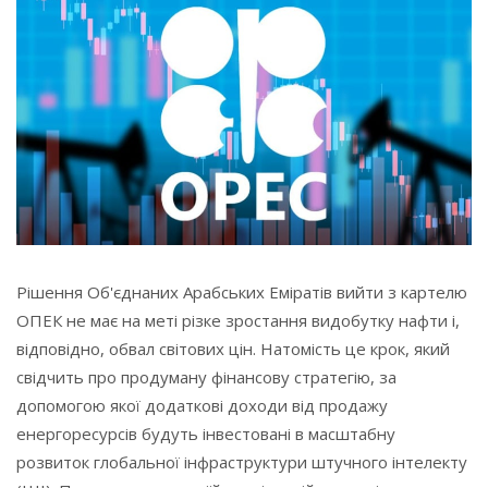
Рішення Об'єднаних Арабських Еміратів вийти з картелю
ОПЕК не має на меті різке зростання видобутку нафти і,
відповідно, обвал світових цін. Натомість це крок, який
свідчить про продуману фінансову стратегію, за
допомогою якої додаткові доходи від продажу
енергоресурсів будуть інвестовані в масштабну
розвиток глобальної інфраструктури штучного інтелекту