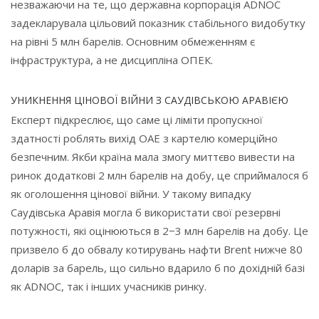
незважаючи на те, що державна корпорація ADNOC
задекларувала цільовий показник стабільного видобутку
на рівні 5 млн барелів. Основним обмеженням є
інфраструктура, а не дисципліна ОПЕК.
УНИКНЕННЯ ЦІНОВОЇ ВІЙНИ З САУДІВСЬКОЮ АРАВІЄЮ
Експерт підкреслює, що саме ці ліміти пропускної
здатності роблять вихід ОАЕ з картелю комерційно
безпечним. Якби країна мала змогу миттєво вивести на
ринок додаткові 2 млн барелів на добу, це сприймалося б
як оголошення цінової війни. У такому випадку
Саудівська Аравія могла б використати свої резервні
потужності, які оцінюються в 2−3 млн барелів на добу. Це
призвело б до обвалу котирувань нафти Brent нижче 80
доларів за барель, що сильно вдарило б по дохідній базі
як ADNOC, так і інших учасників ринку.