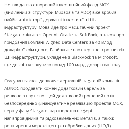
Не так давно створений інвестиційний фонд MGX
(виділений зі структури Mubadala та ADQ) вже зробив
найбільші в історії державні інвестиції в ШІ-
інфраструктуру. Мова йде про масштабний проект
Stargate спільно з OpenAI, Oracle та SoftBank, а також про
придбання компанії Aligned Data Centers за 40 млрд
доларів. Окрім цього, Глобальне партнерство з розвитків
ШІ-інфраструктури, укладене з BlackRock та Microsoft,
ще до квітня залучило понад 100 млрд доларів капіталу.
Скасування квот дозволяє державній нафтовій компанії
ADNOC продавати кожен додатковий барель за
ринковою вартістю. Цей додатковий грошовий потік
безпосередньо фінансуватиме реалізацію проектів MGX,
першу фазу Stargate, партнерства в сфері
напівпровідників та рідкоземельних металів, а також
розширення мережі центрів обробки даних (ЦОД).