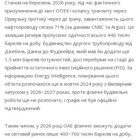
Станом на березень 2026 року, під час фактичного
призупинення дії квот ОПЕК і колапсу транзиту через
Ормузьку протоку через дії Ірану, завантаженість цього
нафтопроводу сягала 71% (за даними CNBC та Argus). Це
залишає резерв пропускної здатності всього 440 тисяч
барелів на добу. Будівництво другого трубопроводу від
Джебель Данна до Фуджейра, який мав би додати ще
1,5 млн барелів потужностей, досі перебуває на стадії до
прийняття остаточного інвестиційного рішення (FID). За
інформацією Energy Intelligence, планування цього
об'єкта розпочалося ще в жовтні 2024 року з ймовірним
запуском у 2026−2027 роках, проте фізичні будівельні
роботи ще не розпочато, і графік не був офіційно
підтверджений.
Таким чином, у 2026 році ОАЕ фізично зможуть додати
на світовий ринок лише 400−700 тисяч барелів на добу,