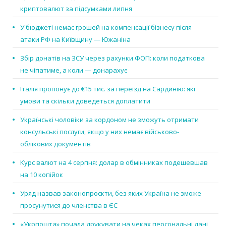
криптовалют за підсумками липня
У бюджеті немає грошей на компенсації бізнесу після
атаки РФ на Київщину — Южаніна
Збір донатів на ЗСУ через рахунки ФОП: коли податкова
не чіпатиме, а коли — донарахує
Італія пропонує до €15 тис. за переїзд на Сардинію: які
умови та скільки доведеться доплатити
Українські чоловіки за кордоном не зможуть отримати
консульські послуги, якщо у них немає військово-
облікових документів
Курс валют на 4 серпня: долар в обмінниках подешевшав
на 10 копійок
Уряд назвав законопроєкти, без яких Україна не зможе
просунутися до членства в ЄС
«Укрпошта» почала друкувати на чеках персональні дані