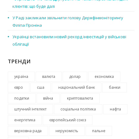
клієнтів: що буде далі
У Раді закликали звільнити голову Держфінмоніторингу
Філіпа Проніна
Українці встановили новий рекорд інвестицій у військові
облігації
ТРЕНДИ
україна
валюта
долар
економіка
євро
сша
національний банк
банки
податки
війна
криптовалюта
штучний інтелект
соціальна політика
нафта
енергетика
європейський союз
верховна рада
нерухомість
пальне