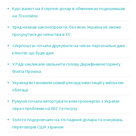
Курс валют на 4 серпня: долар в обмінниках подешевшав
на 10 копійок
Уряд назвав законопроєкти, без яких Україна не зможе
просунутися до членства в ЄС
«Укрпошта» почала друкувати на чеках персональні дані
клієнтів: що буде далі
У Раді закликали звільнити голову Держфінмоніторингу
Філіпа Проніна
Українці встановили новий рекорд інвестицій у військові
облігації
Румунія почала імпортувати електроенергію з України
через проблеми на АЕС та посуху
Золото подорожчало на тлі падіння долара та очікувань
переговорів США з Іраном