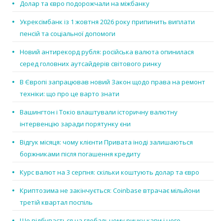
Долар та євро подорожчали на міжбанку
Укрексімбанк із 1 жовтня 2026 року припинить виплати
пенсій та соціальної допомоги
Новий антирекорд рубля: російська валюта опинилася
серед головних аутсайдерів світового ринку
В Європі запрацював новий Закон щодо права на ремонт
техніки: що про це варто знати
Вашингтон і Токіо влаштували історичну валютну
інтервенцію заради порятунку єни
Відгук місяця: чому клієнти Привата іноді залишаються
боржниками після погашення кредиту
Курс валют на 3 серпня: скільки коштують долар та євро
Криптозима не закінчується: Coinbase втрачає мільйони
третій квартал поспіль
Що відбувається на глобальному ринку кави і чого