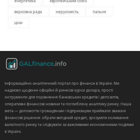
енергетика
європейський союз
верховна рада
нерухомість
пальне
ціни
Інформаційно‑аналітичний портал про фінанси в Україні. Ми
надаємо щоденні офіційні й ринкові курси долара, прості
інструменти для порівняння банківських кредитів і депозитів,
оперативні фінансові новини та поглиблену аналітику ринку. Наша
мета — допомогти громадянам і підприємцям приймати зважені
фінансові рішення: обрати вигідний кредит, зрозуміти коливання
валютного ринку та слідкувати за важливими економічними подіями
в Україні.