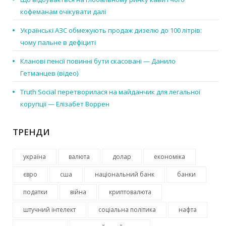
кофеманам очікувати далі
Українські АЗС обмежують продаж дизелю до 100 літрів:
чому пальне в дефіциті
Кланові пенсії повинні бути скасовані — Данило
Гетманцев (відео)
Truth Social перетворилася на майданчик для легальної
корупції — Елізабет Воррен
ТРЕНДИ
україна
валюта
долар
економіка
євро
сша
національний банк
банки
податки
війна
криптовалюта
штучний інтелект
соціальна політика
нафта