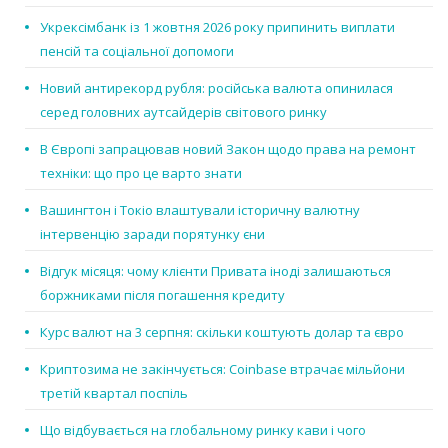
Укрексімбанк із 1 жовтня 2026 року припинить виплати
пенсій та соціальної допомоги
Новий антирекорд рубля: російська валюта опинилася
серед головних аутсайдерів світового ринку
В Європі запрацював новий Закон щодо права на ремонт
техніки: що про це варто знати
Вашингтон і Токіо влаштували історичну валютну
інтервенцію заради порятунку єни
Відгук місяця: чому клієнти Привата іноді залишаються
боржниками після погашення кредиту
Курс валют на 3 серпня: скільки коштують долар та євро
Криптозима не закінчується: Coinbase втрачає мільйони
третій квартал поспіль
Що відбувається на глобальному ринку кави і чого