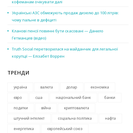
кофеманам очікувати далі
Українські АЗС обмежують продаж дизелю до 100 літрів:
чому пальне в дефіциті
Кланові пенсії повинні бути скасовані — Данило
Гетманцев (відео)
Truth Social перетворилася на майданчик для легальної
корупції — Елізабет Воррен
ТРЕНДИ
україна
валюта
долар
економіка
євро
сша
національний банк
банки
податки
війна
криптовалюта
штучний інтелект
соціальна політика
нафта
енергетика
європейський союз